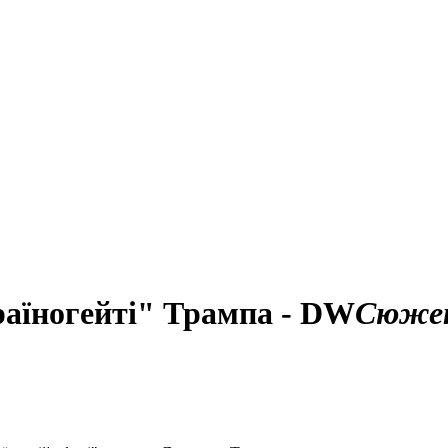
раїногейті" Трампа - DW
Сюже