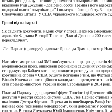
питань розвідки, був готовий допомогти з компроматом в обмін 
вказівкою Руді Джуліані - довіреної особи Трампа і його адвок
подорожі цього "комунікатора" і оплачував його роботу. За ін
Сполучених Штатів. У США українського мільярдера хочуть су
Гроші від олігарха?
Як свідчать документи, надані суду у справі Парнаса американ
адвокатів Фірташа Вікторії Тонсінг і Джо ді Дженови 200 тис
перекладачем".
Лев Парнас (праворуч) і адвокат Дональда Трампа, ексмер Нью
Натомість американські ЗМІ пов'язують співпрацю адвокатів Фір
американській пресі, ініціювали резонансні свідчення українс
стверджує, що Байден хотів перешкодити розслідуванню щодо к
корупційна справа у США буцімто пов'язана з тим, що Фірташ бу
Віталія Кличка як потенційного кандидата в президенти за час
став прем'єр-міністром України після Євромайдану в 2014 році.
Платежі Парнасу від юридичної фірми Тонсінг і ді Дженови збіг
доступні у реєстрі судової системи США, Лев Парнас отримав мі
вказівкою Дмитра Фірташа. Переказав їх швейцарець Ральф Ізене
називає себе "кризовим менеджером", який допомагає у розв'яза
соратник Віктора Януковича Юрій Іванющенко. Крім того, багато 