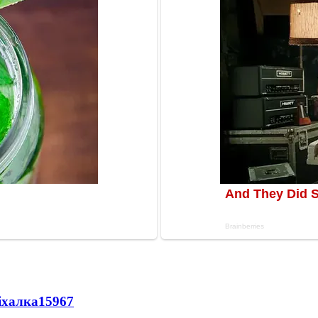
іхалка
15967