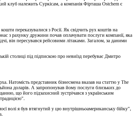
ький клуб належить Суркісам, а компанія Фірташа Ostchem є
кошти переказувалися з Росії. Як свідчить рух коштів на
рнас з рахунку дружини почав оплачувати послуги компанії, яка
ідчі, він пересувався рейсовими літаками. Загалом, за даними
ькій столиці під підпискою про невиїзд перебуває Дмитро
рха. Натомість представник бізнесмена вказав на статтю у The
ільйона доларів. А запропонував йому послуги близьких до
иданню, що його підзахисний зустрічався з українським
страдицією".
моєї волі я був втягнутий у цю внутрішньоамериканську бійку",
а.