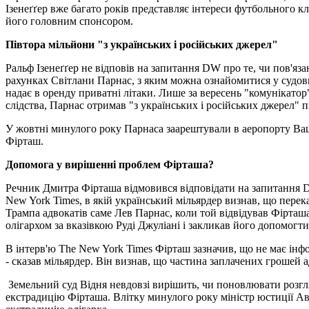
Ізенеґґер вже багато років представляє інтереси футбольного к
його головним спонсором.
Півтора мільйони "з українських і російських джерел"
Ральф Ізенеґґер не відповів на запитання DW про те, чи пов'яз
рахунках Світлани Парнас, з яким можна ознайомитися у судови
надає в оренду приватні літаки. Лише за вересень "комунікатор"
слідства, Парнас отримав "з українських і російських джерел" п
У жовтні минулого року Парнаса заарештували в аеропорту Ваши
Фірташ.
Допомога у вирішенні проблем Фірташа?
Речник Дмитра Фірташа відмовився відповідати на запитання DW
New York Times, в якій український мільярдер визнав, що перек
Трампа адвокатів саме Лев Парнас, коли той відвідував Фірташ
олігархом за вказівкою Руді Джуліані і закликав його допомог
В інтерв'ю The New York Times Фірташ зазначив, що не має інфо
- сказав мільярдер. Він визнав, що частина заплачених грошей 
Земельний суд Відня невдовзі вирішить, чи поновлювати розгл
екстрадицію Фірташа. Влітку минулого року міністр юстиції Ав