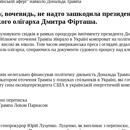
аїнській афері" навколо Дональда Трампа
, вочевидь, не надто зашкодила презид
кого олігарха Дмитра Фірташа.
луховувати свідків в рамках процедури імпічменту президента Д
ближче оточення Трампа збирало в Україні компромат на політ
 високі як ніколи. Тим часом американська преса і оглядачі дедал
оль олігарха, спираючись на документи судового процесу над к
він нелегально фінансував політичну діяльність Дональда Трамп
ікатором оточення Трампа у пошуках спільників в Україні, які г
ту сина ексвіцепрезидента США в українській енергетичній комп
вно переписка
 Трампа Левом Парнасом
 генпрокурор Юрій Луценко. Луценко, як випливає з переписки,