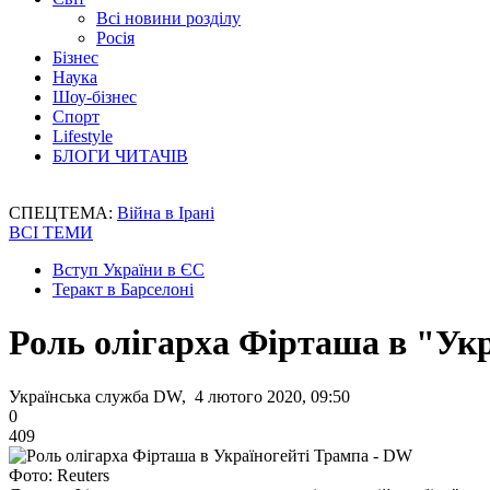
Всі новини розділу
Росія
Бізнес
Наука
Шоу-бізнес
Спорт
Lifestyle
БЛОГИ ЧИТАЧІВ
СПЕЦТЕМА:
Війна в Ірані
ВСІ ТЕМИ
Вступ України в ЄС
Теракт в Барселоні
Роль олігарха Фірташа в "Ук
Українська служба DW, 4 лютого 2020, 09:50
0
409
Фото: Reuters