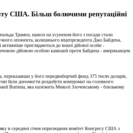
енту США. Більш болючими репутаційні
ональда Трампа, шанси на усунення його з посади стали
ичного опонента, колишнього віцепрезидента Джо Байдена,
і активніше приглядаються до іншої дійової особи -
лючовою дійовою особою кампанії проти Байдена - американцем
а, переказавши у його передвиборчий фонд 375 тисяч доларів,
отові були допомогти роздобути компромат на головного
анії Burisma, яка належить Миколі Злочевському - близькому
 яку в середині січня оприлюднив комітет Конгресу США з