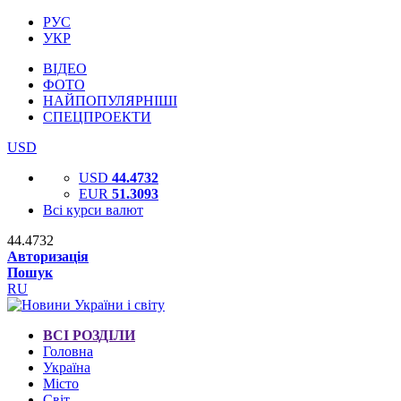
РУС
УКР
ВІДЕО
ФОТО
НАЙПОПУЛЯРНІШІ
СПЕЦПРОЕКТИ
USD
USD
44.4732
EUR
51.3093
Всі курси валют
44.4732
Авторизація
Пошук
RU
ВСІ РОЗДІЛИ
Головна
Україна
Місто
Світ