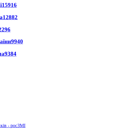
ї
15916
а
12882
2296
раїни
9940
ла
9384
ків - росЗМІ