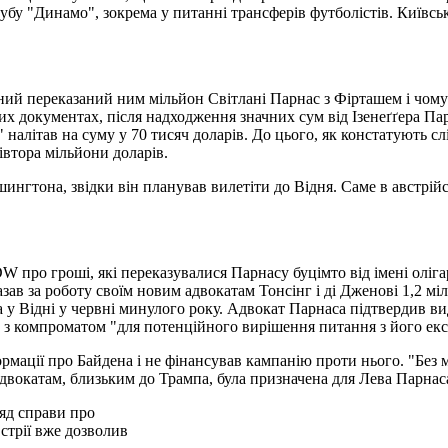
лубу "Динамо", зокрема у питанні трансферів футболістів. Київс
аний переказаний ним мільйон Світлані Парнас з Фірташем і чому 
х документах, після надходження значних сум від Ізенеґґера Па
 налітав на суму у 70 тисяч доларів. До цього, як констатують сл
івтора мільйони доларів.
нгтона, звідки він планував вилетіти до Відня. Саме в австрійс
 про гроші, які переказувалися Парнасу буцімто від імені оліга
азав за роботу своїм новим адвокатам Тонсінг і ді Дженові 1,2 м
а у Відні у червні минулого року. Адвокат Парнаса підтвердив в
ти з компроматом "для потенційного вирішення питання з його ек
рмації про Байдена і не фінансував кампанію проти нього. "Без 
адвокатам, близьким до Трампа, була призначена для Лева Парнас
яд справи про
стрії вже дозволив