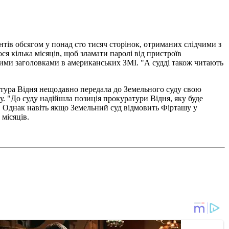
тів обсягом у понад сто тисяч сторінок, отриманих слідчими з
я кілька місяців, щоб зламати паролі від пристроїв
ними заголовками в американських ЗМІ. "А судді також читають
ратура Відня нещодавно передала до Земельного суду свою
. "До суду надійшла позиція прокуратури Відня, яку буде
у. Однак навіть якщо Земельний суд відмовить Фірташу у
 місяців.