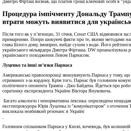
Дмитро Фірташ визнав, що платив гроші ключовій особі в "укр
Процедура імпічменту Дональду Трампу
втрати можуть виявитися для українсь
Після того як у п’ятницю, 31 січня, Сенат США відмовився зас
примарними. Попри шокуючі факти про те, якими методами най
глава Білого дому, імовірно, вийде сухим з води. Його рейтинги
українського мільярдера Дмитра Фірташа. DW проаналізувала р
українського походження Левом Парнасом.
Луценко та інші зв’язки Парнаса
Американські правоохоронці звинувачують Парнаса у тому, що 
отриманих з-за кордону. Крім того, Парнас був головним комун
політичного опонента Трампа - Джо Байдена. Йдеться про робо
соратнику експрезидента України Віктора Януковича.
Багато алкологю і ненормативна лексика: оприлюдена нещода
ексгенпрокурора Юрія Луценка із "комунікатором" з оточення
викликала неабиякий резонанс в Україні
Головним спільником Парнаса у Києві, вочевидь, був колишній