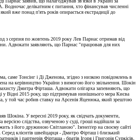
і Парнас заявив, що налагоджував зв'язки в Україні за
ША. Водночас делікатним є питання, хто фінансував численні
який вже понад п'ять років опирається екстрадиції до
од з серпня по жовтень 2019 року Лев Парнас отримав від
лани. Адвокати заявляють, що Парнас "працював для них
а, саме Тонсінг і Ді Дженова, згідно з низкою повідомлень в
дена на керівництво України з вимогою його звільнення. Шокін
 захисту Дмитра Фірташа. Адвокати олігарха запевняють, що
ді у Відні 2015 року, що підтримував нинішнього мера Києва
а, у той час робив ставку на Арсенія Яценюка, який зрештою
яв Шокіна. У вересні 2019 року, як свідчать документи,
 версією слідства, озвученою у суді, гроші надійшли за
ужить з його дружиною Світланою". Ізенеґґер на своєму сайті
ї. Серед клієнтів швейцарця - Дмитро Фірташ і близький
ників і партнерів Фірташа - братів Ігоря і Григорія Суркісів.