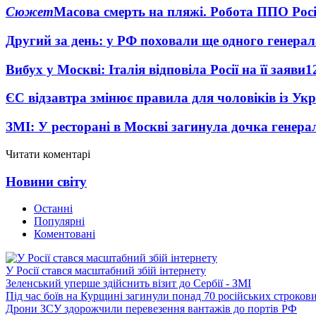
Сюжет
Масова смерть на пляжі. Робота ППО Росі
Другий за день: у РФ поховали ще одного генерал
Вибух у Москві: Італія відповіла Росії на її заяви
1
ЄС відзавтра змінює правила для чоловіків із Ук
ЗМІ: У ресторані в Москві загинула дочка генера
Читати коментарі
Новини світу
Останні
Популярні
Коментовані
У Росії стався масштабний збій інтернету
Зеленський уперше здійснить візит до Сербії - ЗМІ
Під час боїв на Курщині загинули понад 70 російських строкови
Дрони ЗСУ здорожчили перевезення вантажів до портів РФ