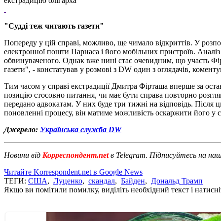
екстрадицію олігарха
"Судді теж читають газети"
Попереду у цій справі, можливо, ще чимало відкриттів. У розп
електронної пошти Парнаса і його мобільних пристроїв. Аналіз 
обвинуваченого. Однак вже нині стає очевидним, що участь Фір
газети", - констатував у розмові з DW один з оглядачів, коменту
Тим часом у справі екстрадиції Дмитра Фірташа вперше за остан
позицію стосовно питання, чи має бути справа повторно розгля
передано адвокатам. У них буде три тижні на відповідь. Після 
поновленні процесу, він матиме можливість оскаржити його у су
Джерело:
Українська служба DW
Новини від
Корреспондент.net
в Telegram. Підписуйтесь на на
Читайте Korrespondent.net в Google News
ТЕГИ:
США
,
Луценко
,
скандал
,
Байден
,
Дональд Трамп
Якщо ви помітили помилку, виділіть необхідний текст і натисніт