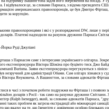
на підтримку Вашингтона задля його збереження на посаді. У суд
ата. І відбувалося це, за словами Парнаса, з відома президента С
формацією американських правоохоронців, це був Дмитро Фірташ, 
дити за корупцію.
ськими правоохоронцями і які є у розпорядженні DW, лише у пері
яч доларів. Платежі надходили на рахунок дружини Парнаса Світ
-Йорка Руді Джуліані
таша з Парнасом саме з інтересами українського олігарха. Зокрем
ького ексгенпрокурора Віктора Шокіна про буцімто тиск Джо Бай
омпанії Burisma. Заяви ексгенпрокурора перегукуються з лінією
в незручний для адміністрації Обами. Сам олігарх зізнався у су
ів Віктора Януковича. А Вашингтон, за словами адвокатів Фірташ
лися в часі з початком роботи подружжя на Фірташа і з появою за
льйон доларів з Росії - так само на рахунки дружини Світлани. За
ґґер (Ralph Isenegger), який, за словами адвокатів Парнаса, "др
нні таких проблем як загроза екстрадиції або міжнародні санкці
що вказує на те, що Ізенеґґер є довіреною особою близьких сорат