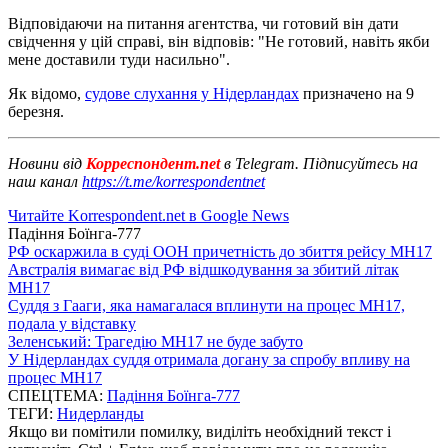
Відповідаючи на питання агентства, чи готовий він дати
свідчення у цій справі, він відповів: "Не готовий, навіть якби
мене доставили туди насильно".
Як відомо,
судове слухання у Нідерландах
призначено на 9
березня.
Новини від
Корреспондент.net
в Telegram. Підписуйтесь на
наш канал
https://t.me/korrespondentnet
Читайте Korrespondent.net в Google News
Падіння Боїнга-777
РФ оскаржила в суді ООН причетність до збиття рейсу MH17
Австралія вимагає від РФ відшкодування за збитий літак
MH17
Суддя з Гааги, яка намагалася вплинути на процес МН17,
подала у відставку
Зеленський: Трагедію MH17 не буде забуто
У Нідерландах суддя отримала догану за спробу впливу на
процес MH17
СПЕЦТЕМА:
Падіння Боїнга-777
ТЕГИ:
Нидерланды
Якщо ви помітили помилку, виділіть необхідний текст і