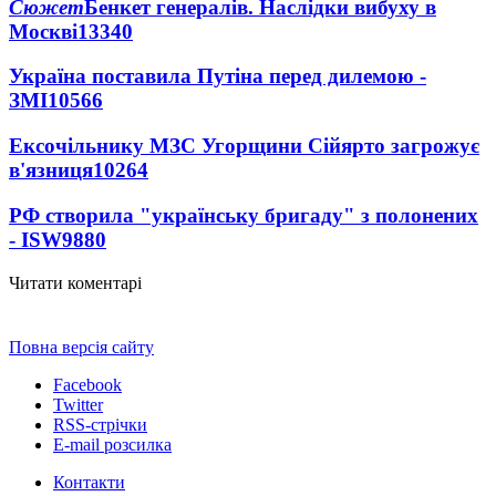
Сюжет
Бенкет генералів. Наслідки вибуху в
Москві
13340
Україна поставила Путіна перед дилемою -
ЗМІ
10566
Ексочільнику МЗС Угорщини Сійярто загрожує
в'язниця
10264
РФ створила "українську бригаду" з полонених
- ISW
9880
Читати коментарі
Повна версія сайту
Facebook
Twitter
RSS-стрічки
E-mail розсилка
Контакти