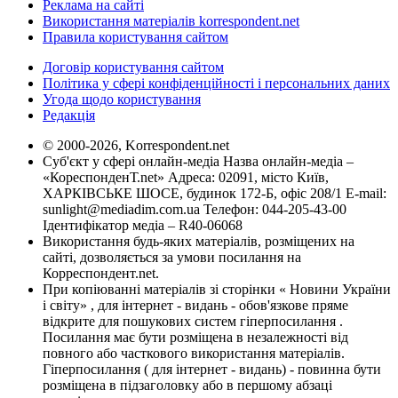
Реклама на сайті
Використання матеріалів korrespondent.net
Правила користування сайтом
Договір користування сайтом
Політика у сфері конфіденційності і персональних даних
Угода щодо користування
Редакція
© 2000-2026, Korrespondent.net
Суб'єкт у сфері онлайн-медіа Назва онлайн-медіа –
«КореспонденТ.net» Адреса: 02091, місто Київ,
ХАРКІВСЬКЕ ШОСЕ, будинок 172-Б, офіс 208/1 E-mail:
sunlight@mediadim.com.ua
Телефон: 044-205-43-00
Ідентифікатор медіа – R40-06068
Використання будь-яких матеріалів, розміщених на
сайті, дозволяється за умови посилання на
Корреспондент.net.
При копіюванні матеріалів зі сторінки « Новини України
і світу» , для інтернет - видань - обов'язкове пряме
відкрите для пошукових систем гіперпосилання .
Посилання має бути розміщена в незалежності від
повного або часткового використання матеріалів.
Гіперпосилання ( для інтернет - видань) - повинна бути
розміщена в підзаголовку або в першому абзаці