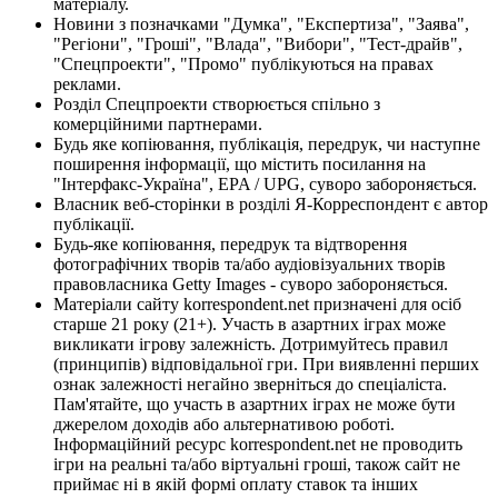
матеріалу.
Новини з позначками "Думка", "Експертиза", "Заява",
"Регіони", "Гроші", "Влада", "Вибори", "Тест-драйв",
"Спецпроекти", "Промо" публікуються на правах
реклами.
Розділ Спецпроекти створюється спільно з
комерційними партнерами.
Будь яке копіювання, публікація, передрук, чи наступне
поширення інформації, що містить посилання на
"Інтерфакс-Україна", EPA / UPG, суворо забороняється.
Власник веб-сторінки в розділі Я-Корреспондент є автор
публікації.
Будь-яке копіювання, передрук та відтворення
фотографічних творів та/або аудіовізуальних творів
правовласника Getty Images - суворо забороняється.
Матеріали сайту korrespondent.net призначені для осіб
старше 21 року (21+). Участь в азартних іграх може
викликати ігрову залежність. Дотримуйтесь правил
(принципів) відповідальної гри. При виявленні перших
ознак залежності негайно зверніться до спеціаліста.
Пам'ятайте, що участь в азартних іграх не може бути
джерелом доходів або альтернативою роботі.
Інформаційний ресурс korrespondent.net не проводить
ігри на реальні та/або віртуальні гроші, також сайт не
приймає ні в якій формі оплату ставок та інших