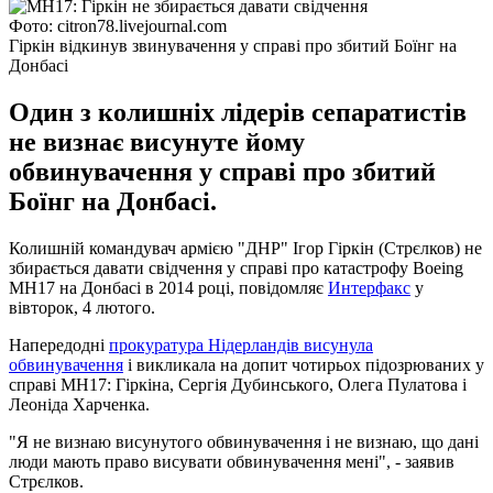
Фото: citron78.livejournal.com
Гіркін відкинув звинувачення у справі про збитий Боїнг на
Донбасі
Один з колишніх лідерів сепаратистів
не визнає висунуте йому
обвинувачення у справі про збитий
Боїнг на Донбасі.
Колишній командувач армією "ДНР" Ігор Гіркін (Стрєлков) не
збирається давати свідчення у справі про катастрофу Boeing
MH17 на Донбасі в 2014 році, повідомляє
Интерфакс
у
вівторок, 4 лютого.
Напередодні
прокуратура Нідерландів висунула
обвинувачення
і викликала на допит чотирьох підозрюваних у
справі МН17: Гіркіна, Сергія Дубинського, Олега Пулатова і
Леоніда Харченка.
"Я не визнаю висунутого обвинувачення і не визнаю, що дані
люди мають право висувати обвинувачення мені", - заявив
Стрєлков.