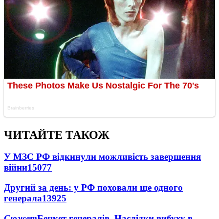
ЧИТАЙТЕ ТАКОЖ
У МЗС РФ відкинули можливість завершення
війни
15077
Другий за день: у РФ поховали ще одного
генерала
13925
Сюжет
Бенкет генералів. Наслідки вибуху в