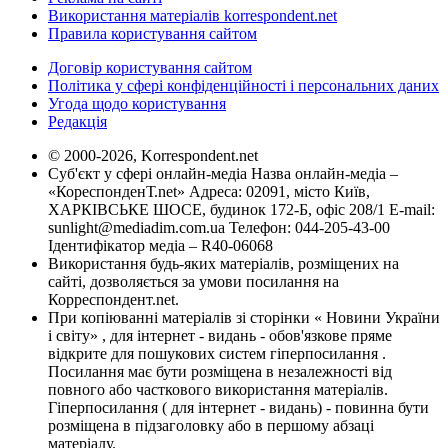
Використання матеріалів korrespondent.net
Правила користування сайтом
Договір користування сайтом
Політика у сфері конфіденційності і персональних даних
Угода щодо користування
Редакція
© 2000-2026, Korrespondent.net
Суб'єкт у сфері онлайн-медіа Назва онлайн-медіа –
«КореспонденТ.net» Адреса: 02091, місто Київ,
ХАРКІВСЬКЕ ШОСЕ, будинок 172-Б, офіс 208/1 E-mail:
sunlight@mediadim.com.ua
Телефон: 044-205-43-00
Ідентифікатор медіа – R40-06068
Використання будь-яких матеріалів, розміщених на
сайті, дозволяється за умови посилання на
Корреспондент.net.
При копіюванні матеріалів зі сторінки « Новини України
і світу» , для інтернет - видань - обов'язкове пряме
відкрите для пошукових систем гіперпосилання .
Посилання має бути розміщена в незалежності від
повного або часткового використання матеріалів.
Гіперпосилання ( для інтернет - видань) - повинна бути
розміщена в підзаголовку або в першому абзаці
матеріалу.