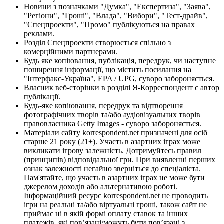
Новини з позначками "Думка", "Експертиза", "Заява",
"Регіони", "Гроші", "Влада", "Вибори", "Тест-драйв",
"Спецпроекти", "Промо" публікуються на правах
реклами.
Розділ Спецпроекти створюється спільно з
комерційними партнерами.
Будь яке копіювання, публікація, передрук, чи наступне
поширення інформації, що містить посилання на
"Інтерфакс-Україна", EPA / UPG, суворо забороняється.
Власник веб-сторінки в розділі Я-Корреспондент є автор
публікації.
Будь-яке копіювання, передрук та відтворення
фотографічних творів та/або аудіовізуальних творів
правовласника Getty Images - суворо забороняється.
Матеріали сайту korrespondent.net призначені для осіб
старше 21 року (21+). Участь в азартних іграх може
викликати ігрову залежність. Дотримуйтесь правил
(принципів) відповідальної гри. При виявленні перших
ознак залежності негайно зверніться до спеціаліста.
Пам'ятайте, що участь в азартних іграх не може бути
джерелом доходів або альтернативою роботі.
Інформаційний ресурс korrespondent.net не проводить
ігри на реальні та/або віртуальні гроші, також сайт не
приймає ні в якій формі оплату ставок та інших
платежів, які пов’язані/можуть бути пов’язані з