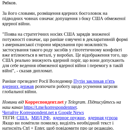
Рябков.
За його словами, розміщення ядерних боєголовок на
підводних човнах означає допущення з боку США обмеженої
ядерної війни.
"Поява на стратегічних носіях США зарядів зниженої
потужності означає, що раніше озвучені в декларативній формі
з американської сторони міркування про можливість
застосування такого роду засобів у гіпотетичному конфлікті
вже втілюються в металі, у виробах. Це відображення того, що
США реально знижують ядерний поріг, що вони допускають
для себе ведення обмеженої ядерної війни і перемогу в такій
війні", - сказав дипломат.
Раніше президент Росії Володимир
Путін закликав п'ять
ядерних держав
розпочати роботу щодо усунення загрози
глобальної війни.
Новини від
Корреспондент.net
у Telegram. Підписуйтесь на
наш канал
https://t.me/korrespondentnet
.
Читайте Korrespondent.net в Google News
ТЕГИ:
США
,
МИД РФ
,
ядерное оружие
,
ядерная угроза
Якщо ви помітили помилку, виділіть необхідний текст і
натисніть Ctrl + Enter, щоб повідомити про це редакцію.