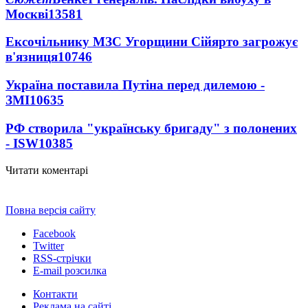
Москві
13581
Ексочільнику МЗС Угорщини Сійярто загрожує
в'язниця
10746
Україна поставила Путіна перед дилемою -
ЗМІ
10635
РФ створила "українську бригаду" з полонених
- ISW
10385
Читати коментарі
Повна версія сайту
Facebook
Twitter
RSS-стрічки
E-mail розсилка
Контакти
Реклама на сайті