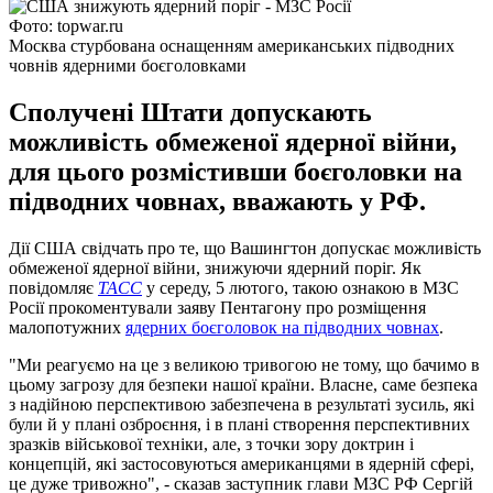
Фото: topwar.ru
Москва стурбована оснащенням американських підводних
човнів ядерними боєголовками
Сполучені Штати допускають
можливість обмеженої ядерної війни,
для цього розмістивши боєголовки на
підводних човнах, вважають у РФ.
Дії США свідчать про те, що Вашингтон допускає можливість
обмеженої ядерної війни, знижуючи ядерний поріг. Як
повідомляє
ТАСС
у середу, 5 лютого, такою ознакою в МЗС
Росії прокоментували заяву Пентагону про розміщення
малопотужних
ядерних боєголовок на підводних човнах
.
"Ми реагуємо на це з великою тривогою не тому, що бачимо в
цьому загрозу для безпеки нашої країни. Власне, саме безпека
з надійною перспективою забезпечена в результаті зусиль, які
були й у плані озброєння, і в плані створення перспективних
зразків військової техніки, але, з точки зору доктрин і
концепцій, які застосовуються американцями в ядерній сфері,
це дуже тривожно", - сказав заступник глави МЗС РФ Сергій