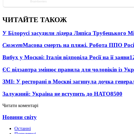
ЧИТАЙТЕ ТАКОЖ
У Білорусі засудили лідера Ляпіса Трубецького М
Сюжет
Масова смерть на пляжі. Робота ППО Росі
Вибух у Москві: Італія відповіла Росії на її заяви
1
ЄС відзавтра змінює правила для чоловіків із Ук
ЗМІ: У ресторані в Москві загинула дочка генера
Залужний: Україна не вступить до НАТО
8500
Читати коментарі
Новини світу
Останні
Популярні