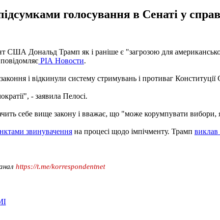
 підсумками голосування в Сенаті у справ
т США Дональд Трамп як і раніше є "загрозою для американської 
 повідомляє
РІА Новости
.
еззаконня і відкинули систему стримувань і противаг Конституці
ратії", - заявила Пелосі.
ачить себе вище закону і вважає, що "може корумпувати вибори,
унктами звинувачення
на процесі щодо імпічменту. Трамп
виклав 
канал
https://t.me/korrespondentnet
МІ