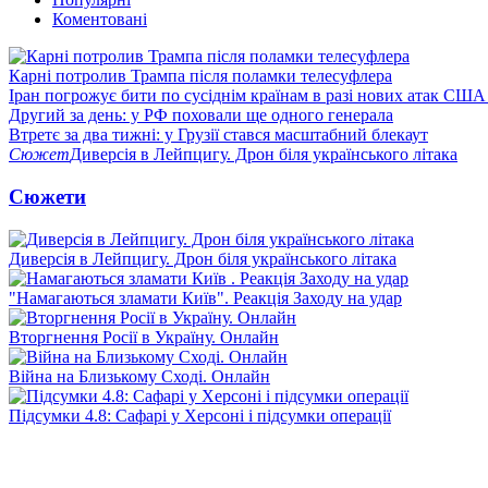
Коментовані
Карні потролив Трампа після поламки телесуфлера
Іран погрожує бити по сусіднім країнам в разі нових атак США
Другий за день: у РФ поховали ще одного генерала
Втретє за два тижні: у Грузії стався масштабний блекаут
Сюжет
Диверсія в Лейпцигу. Дрон біля українського літака
Сюжети
Диверсія в Лейпцигу. Дрон біля українського літака
"Намагаються зламати Київ". Реакція Заходу на удар
Вторгнення Росії в Україну. Онлайн
Війна на Близькому Сході. Онлайн
Підсумки 4.8: Сафарі у Херсоні і підсумки операції