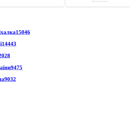
іхалка
15046
ї
14443
2028
раїни
9475
ла
9032