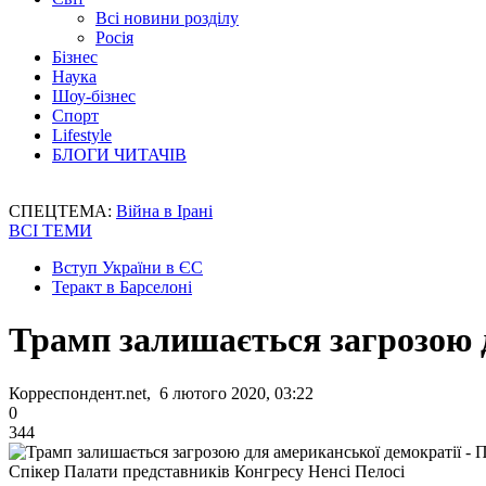
Всі новини розділу
Росія
Бізнес
Наука
Шоу-бізнес
Спорт
Lifestyle
БЛОГИ ЧИТАЧІВ
СПЕЦТЕМА:
Війна в Ірані
ВСІ ТЕМИ
Вступ України в ЄС
Теракт в Барселоні
Трамп залишається загрозою д
Корреспондент.net, 6 лютого 2020, 03:22
0
344
Спікер Палати представників Конгресу Ненсі Пелосі