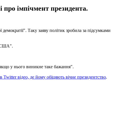
і про імпічмент президента.
демократії". Таку заяву політик зробила за підсумками
ї США".
 якщо у нього виникне таке бажання".
в Twitter відео, де йому обіцяють вічне президентство
.