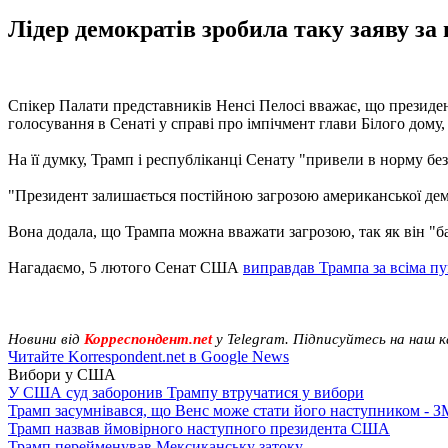
Лідер демократів зробила таку заяву за
Спікер Палати представників Ненсі Пелосі вважає, що президен
голосування в Сенаті у справі про імпічмент глави Білого дому,
На її думку, Трамп і республіканці Сенату "привели в норму б
"Президент залишається постійною загрозою американської демок
Вона додала, що Трампа можна вважати загрозою, так як він "б
Нагадаємо, 5 лютого Сенат США
виправдав Трампа за всіма п
Новини від
Корреспондент.net
у Telegram. Підписуйтесь на наш 
Читайте Korrespondent.net в Google News
Вибори у США
У США суд заборонив Трампу втручатися у вибори
Трамп засумнівався, що Венс може стати його наступником - З
Трамп назвав ймовірного наступного президента США
Трамп перейменував Мексиканську затоку