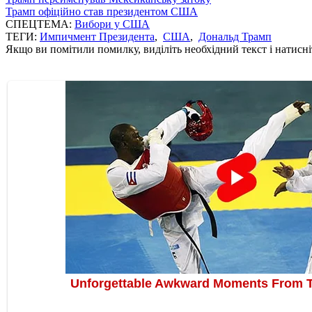
Трамп офіційно став президентом США
СПЕЦТЕМА:
Вибори у США
ТЕГИ:
Импичмент Президента
,
США
,
Дональд Трамп
Якщо ви помітили помилку, виділіть необхідний текст і натисніт