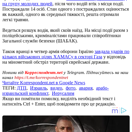
на групу молодих людей
, після чого водій втік з місця події.
Постраждали 14 осіб. Стан одного з постраждалих оцінюється
як важкий, одного як середньої тяжкості, решта отримали
легкі травми.
Ведеться розшук водія, який скоїв наїзд. На місці події разом з
поліцейськими, криміналістами працювали співробітники
Загальної служби безпеки (ШАБАК).
Також вранці в четвер армія оборони Ізраїлю
завдала ударів по
кількох військових цілях ХАМАСу в секторі Газа
у відповідь
на мінометний обстріл території єврейської держави.
Новини від
Корреспондент.net
у Telegram. Підписуйтесь на наш
канал
https://t.me/korrespondentnet
Читайте Korrespondent.net в Google News
ТЕГИ:
ДТП
,
Израиль
,
видео
,
фото
,
авария
,
арабо-
израильский конфликт
,
Иерусалим
Якщо ви помітили помилку, виділіть необхідний текст і
натисніть Ctrl + Enter, щоб повідомити про це редакцію.