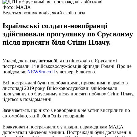
Фото: МАДА
Ведеться розшук водія, який скоїв наїзд
Ізраїльські солдати-новобранці
здійснювали прогулянку по Єрусалиму
після присяги біля Стіни Плачу.
Унаслідок наїзду автомобіля на пішоходів в Єрусалимі
постраждали 14 військовослужбовців бригади Голані. Про це
повідомляє
NEWSru.co.il
у четвер, 6 лютого.
Всі постраждалі були новобранцями, призваними в армію в
листопаді 2019 року. Військовослужбовці здійснювали
прогулянку по Єрусалиму після присяги поблизу Стіни Плачу,
йдеться в повідомленні.
Зазначається, що ніхто з новобранців не встиг вистрілити по
автомобілю, який збив їхніх товаришів.
Евакуювати постраждалих у лікарні парамедикам МАДА
допомагали військові медики. Постраждалі були доставлені в