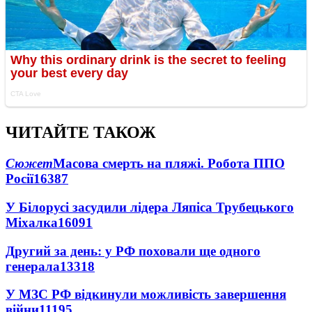
ЧИТАЙТЕ ТАКОЖ
Сюжет
Масова смерть на пляжі. Робота ППО
Росії
16387
У Білорусі засудили лідера Ляпіса Трубецького
Міхалка
16091
Другий за день: у РФ поховали ще одного
генерала
13318
У МЗС РФ відкинули можливість завершення
війни
11195