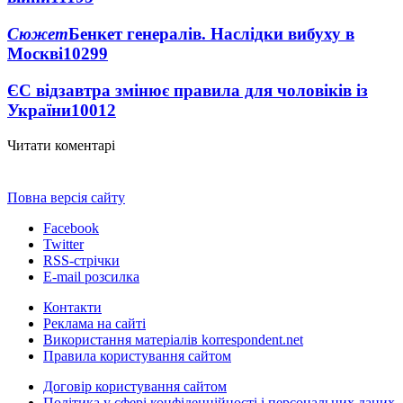
Сюжет
Бенкет генералів. Наслідки вибуху в
Москві
10299
ЄС відзавтра змінює правила для чоловіків із
України
10012
Читати коментарі
Повна версія сайту
Facebook
Twitter
RSS-стрічки
E-mail розсилка
Контакти
Реклама на сайті
Використання матеріалів korrespondent.net
Правила користування сайтом
Договір користування сайтом
Політика у сфері конфіденційності і персональних даних