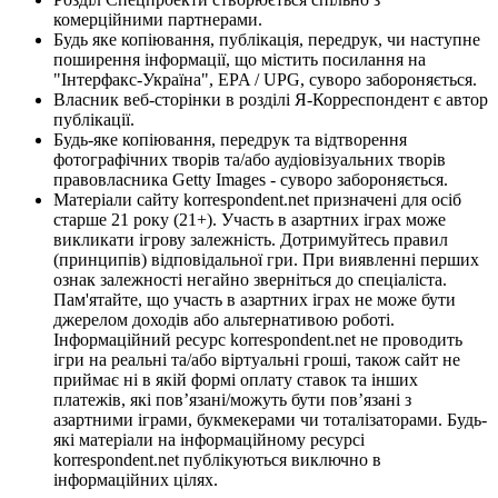
комерційними партнерами.
Будь яке копіювання, публікація, передрук, чи наступне
поширення інформації, що містить посилання на
"Інтерфакс-Україна", EPA / UPG, суворо забороняється.
Власник веб-сторінки в розділі Я-Корреспондент є автор
публікації.
Будь-яке копіювання, передрук та відтворення
фотографічних творів та/або аудіовізуальних творів
правовласника Getty Images - суворо забороняється.
Матеріали сайту korrespondent.net призначені для осіб
старше 21 року (21+). Участь в азартних іграх може
викликати ігрову залежність. Дотримуйтесь правил
(принципів) відповідальної гри. При виявленні перших
ознак залежності негайно зверніться до спеціаліста.
Пам'ятайте, що участь в азартних іграх не може бути
джерелом доходів або альтернативою роботі.
Інформаційний ресурс korrespondent.net не проводить
ігри на реальні та/або віртуальні гроші, також сайт не
приймає ні в якій формі оплату ставок та інших
платежів, які пов’язані/можуть бути пов’язані з
азартними іграми, букмекерами чи тоталізаторами. Будь-
які матеріали на інформаційному ресурсі
korrespondent.net публікуються виключно в
інформаційних цілях.