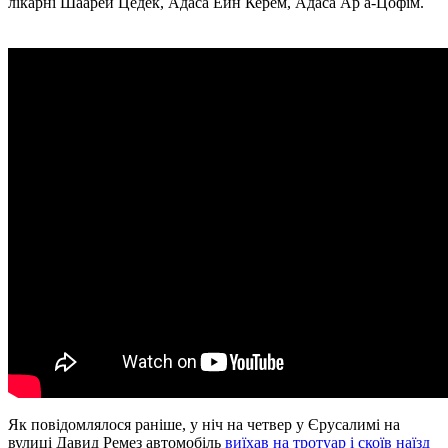
лікарні Шаарей Цедек, Адаса Ейн Керем, Адаса Ар а-Цофім.
Як повідомлялося раніше, у ніч на четвер у Єрусалимі на
вулиці Давид Ремез автомобіль
виїхав на тротуар і скоїв наїзд