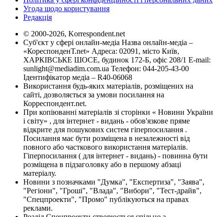
Угода щодо користування
Редакція
© 2000-2026, Korrespondent.net
Суб'єкт у сфері онлайн-медіа Назва онлайн-медіа –
«КореспонденТ.net» Адреса: 02091, місто Київ,
ХАРКІВСЬКЕ ШОСЕ, будинок 172-Б, офіс 208/1 E-mail:
sunlight@mediadim.com.ua
Телефон: 044-205-43-00
Ідентифікатор медіа – R40-06068
Використання будь-яких матеріалів, розміщених на
сайті, дозволяється за умови посилання на
Корреспондент.net.
При копіюванні матеріалів зі сторінки « Новини України
і світу» , для інтернет - видань - обов'язкове пряме
відкрите для пошукових систем гіперпосилання .
Посилання має бути розміщена в незалежності від
повного або часткового використання матеріалів.
Гіперпосилання ( для інтернет - видань) - повинна бути
розміщена в підзаголовку або в першому абзаці
матеріалу.
Новини з позначками "Думка", "Експертиза", "Заява",
"Регіони", "Гроші", "Влада", "Вибори", "Тест-драйв",
"Спецпроекти", "Промо" публікуються на правах
реклами.
Розділ Спецпроекти створюється спільно з