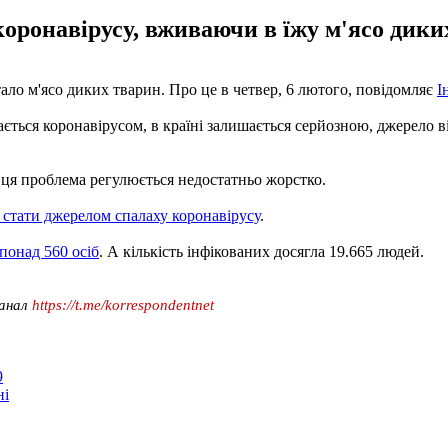
оронавірусу, вживаючи в їжу м'ясо дики
ало м'ясо диких тварин. Про це в четвер, 6 лютого, повідомляє
І
ається коронавірусом, в країні залишається серйозною, джерело 
ця проблема регулюється недостатньо жорстко.
 стати джерелом спалаху коронавірусу
.
понад 560 осіб
. А кількість інфікованих досягла 19.665 людей.
канал
https://t.me/korrespondentnet
9
ні