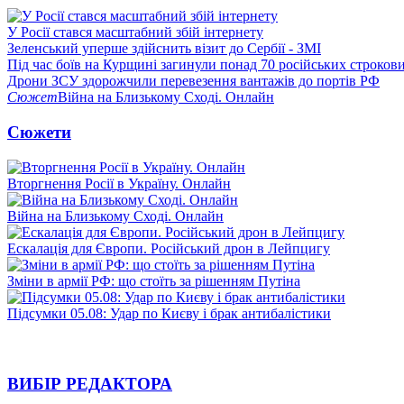
У Росії стався масштабний збій інтернету
Зеленський уперше здійснить візит до Сербії - ЗМІ
Під час боїв на Курщині загинули понад 70 російських строкови
Дрони ЗСУ здорожчили перевезення вантажів до портів РФ
Сюжет
Війна на Близькому Сході. Онлайн
Сюжети
Вторгнення Росії в Україну. Онлайн
Війна на Близькому Сході. Онлайн
Ескалація для Європи. Російський дрон в Лейпцигу
Зміни в армії РФ: що стоїть за рішенням Путіна
Підсумки 05.08: Удар по Києву і брак антибалістики
ВИБІР РЕДАКТОРА