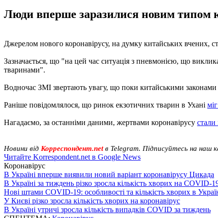
Люди вперше заразилися новим типом к
Джерелом нового коронавірусу, на думку китайських вчених, ст
Зазначається, що "на цей час ситуація з пневмонією, що виклик
тваринами".
Водночас ЗМІ звертають увагу, що поки китайськими законами 
Раніше повідомлялося, що ринок екзотичних тварин в Ухані
міг
Нагадаємо, за останніми даними, жертвами коронавірусу
стали 
Новини від
Корреспондент.net
в Telegram. Підписуйтесь на наш 
Читайте Korrespondent.net в Google News
Коронавірус
В Україні вперше виявили новий варіант коронавірусу Цикада
В Україні за тиждень різко зросла кількість хворих на COVID-1
Нові штами COVID-19: особливості та кількість хворих в Украї
У Києві різко зросла кількість хворих на коронавірус
В Україні утричі зросла кількість випадків COVID за тиждень