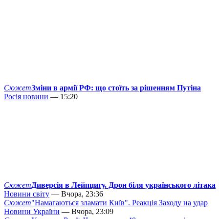
Сюжет
Зміни в армії РФ: що стоїть за рішенням Путіна
Росія новини
— 15:20
Сюжет
Диверсія в Лейпцигу. Дрон біля українського літака
Новини світу
— Вчора, 23:36
Сюжет
"Намагаються зламати Київ". Реакція Заходу на удар
Новини України
— Вчора, 23:09