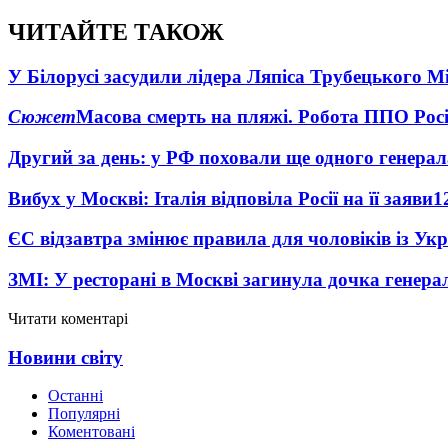
ЧИТАЙТЕ ТАКОЖ
У Білорусі засудили лідера Ляпіса Трубецького М
Сюжет
Масова смерть на пляжі. Робота ППО Росі
Другий за день: у РФ поховали ще одного генерал
Вибух у Москві: Італія відповіла Росії на її заяви
1
ЄС відзавтра змінює правила для чоловіків із Ук
ЗМІ: У ресторані в Москві загинула дочка генера
Читати коментарі
Новини світу
Останні
Популярні
Коментовані