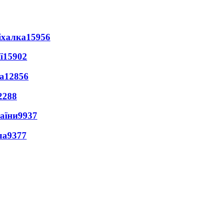
іхалка
15956
ї
15902
а
12856
2288
раїни
9937
ла
9377