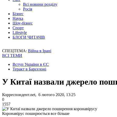
Всі новини розділу
Росія
Бізнес
Наука
Шоу-бізнес
Спорт
Lifestyle
БЛОГИ ЧИТАЧІВ
СПЕЦТЕМА:
Війна в Ірані
ВСІ ТЕМИ
Вступ України в ЄС
Теракт в Барселоні
У Китаї назвали джерело пош
Корреспондент.net, 6 лютого 2020, 13:25
0
1557
Коронавірус поширюється все більше