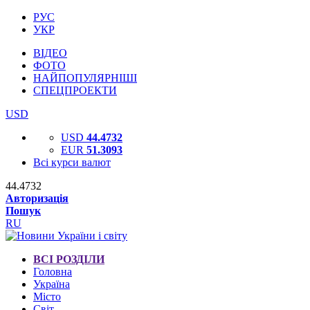
РУС
УКР
ВІДЕО
ФОТО
НАЙПОПУЛЯРНІШІ
СПЕЦПРОЕКТИ
USD
USD
44.4732
EUR
51.3093
Всі курси валют
44.4732
Авторизація
Пошук
RU
ВСІ РОЗДІЛИ
Головна
Україна
Місто
Світ