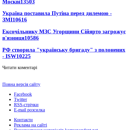
Москві
13503
Україна поставила Путіна перед дилемою -
ЗМІ
10616
Ексочільнику МЗС Угорщини Сійярто загрожує
в'язниця
10586
РФ створила "українську бригаду" з полонених
- ISW
10225
Читати коментарі
Повна версія сайту
Facebook
Twitter
RSS-стрічки
E-mail розсилка
Контакти
Реклама на сайті