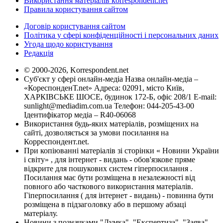
Використання матеріалів korrespondent.net
Правила користування сайтом
Договір користування сайтом
Політика у сфері конфіденційності і персональних даних
Угода щодо користування
Редакція
© 2000-2026, Korrespondent.net
Суб'єкт у сфері онлайн-медіа Назва онлайн-медіа –
«КореспонденТ.net» Адреса: 02091, місто Київ,
ХАРКІВСЬКЕ ШОСЕ, будинок 172-Б, офіс 208/1 E-mail:
sunlight@mediadim.com.ua
Телефон: 044-205-43-00
Ідентифікатор медіа – R40-06068
Використання будь-яких матеріалів, розміщених на
сайті, дозволяється за умови посилання на
Корреспондент.net.
При копіюванні матеріалів зі сторінки « Новини України
і світу» , для інтернет - видань - обов'язкове пряме
відкрите для пошукових систем гіперпосилання .
Посилання має бути розміщена в незалежності від
повного або часткового використання матеріалів.
Гіперпосилання ( для інтернет - видань) - повинна бути
розміщена в підзаголовку або в першому абзаці
матеріалу.
Новини з позначками "Думка", "Експертиза", "Заява",