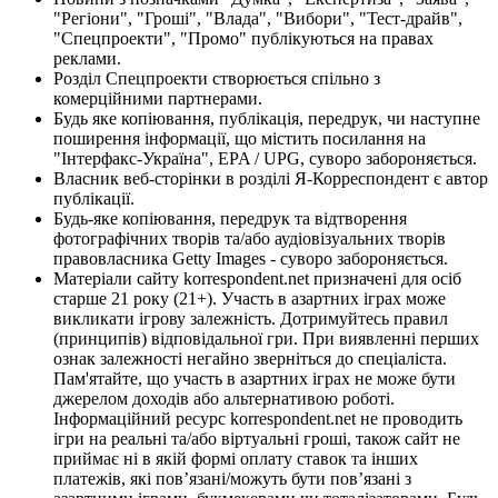
"Регіони", "Гроші", "Влада", "Вибори", "Тест-драйв",
"Спецпроекти", "Промо" публікуються на правах
реклами.
Розділ Спецпроекти створюється спільно з
комерційними партнерами.
Будь яке копіювання, публікація, передрук, чи наступне
поширення інформації, що містить посилання на
"Інтерфакс-Україна", EPA / UPG, суворо забороняється.
Власник веб-сторінки в розділі Я-Корреспондент є автор
публікації.
Будь-яке копіювання, передрук та відтворення
фотографічних творів та/або аудіовізуальних творів
правовласника Getty Images - суворо забороняється.
Матеріали сайту korrespondent.net призначені для осіб
старше 21 року (21+). Участь в азартних іграх може
викликати ігрову залежність. Дотримуйтесь правил
(принципів) відповідальної гри. При виявленні перших
ознак залежності негайно зверніться до спеціаліста.
Пам'ятайте, що участь в азартних іграх не може бути
джерелом доходів або альтернативою роботі.
Інформаційний ресурс korrespondent.net не проводить
ігри на реальні та/або віртуальні гроші, також сайт не
приймає ні в якій формі оплату ставок та інших
платежів, які пов’язані/можуть бути пов’язані з