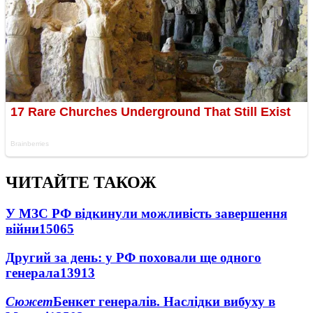
ЧИТАЙТЕ ТАКОЖ
У МЗС РФ відкинули можливість завершення
війни
15065
Другий за день: у РФ поховали ще одного
генерала
13913
Сюжет
Бенкет генералів. Наслідки вибуху в