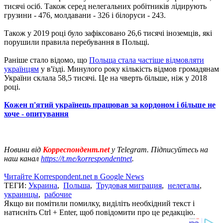
тисячі осіб. Також серед нелегальних робітників лідирують
грузини - 476, молдавани - 326 і білоруси - 243.
Також у 2019 році було зафіксовано 26,6 тисячі іноземців, які
порушили правила перебування в Польщі.
Раніше стало відомо, що
Польща стала частіше відмовляти
українцям
у в'їзді. Минулого року кількість відмов громадянам
України склала 58,5 тисячі. Це на чверть більше, ніж у 2018
році.
Кожен п'ятий українець працював за кордоном і більше не
хоче - опитування
Новини від
Корреспондент.net
у Telegram. Підписуйтесь на
наш канал
https://t.me/korrespondentnet
.
Читайте Korrespondent.net в Google News
ТЕГИ:
Украина
,
Польша
,
Трудовая миграция
,
нелегалы
,
украинцы
,
рабочие
Якщо ви помітили помилку, виділіть необхідний текст і
натисніть Ctrl + Enter, щоб повідомити про це редакцію.