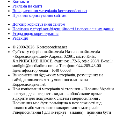
Контакти
Реклама на сайті
Використання матеріалів korrespondent.net
Правила користування сайтом
Договір користування сайтом
Політика у сфері конфіденційності і персональних даних
Угода щодо користування
Редакція
© 2000-2026, Korrespondent.net
Суб'єкт у сфері онлайн-медіа Назва онлайн-медіа –
«КореспонденТ.net» Адреса: 02091, місто Київ,
ХАРКІВСЬКЕ ШОСЕ, будинок 172-Б, офіс 208/1 E-mail:
sunlight@mediadim.com.ua
Телефон: 044-205-43-00
Ідентифікатор медіа – R40-06068
Використання будь-яких матеріалів, розміщених на
сайті, дозволяється за умови посилання на
Корреспондент.net.
При копіюванні матеріалів зі сторінки « Новини України
і світу» , для інтернет - видань - обов'язкове пряме
відкрите для пошукових систем гіперпосилання .
Посилання має бути розміщена в незалежності від
повного або часткового використання матеріалів.
Гіперпосилання ( для інтернет - видань) - повинна бути