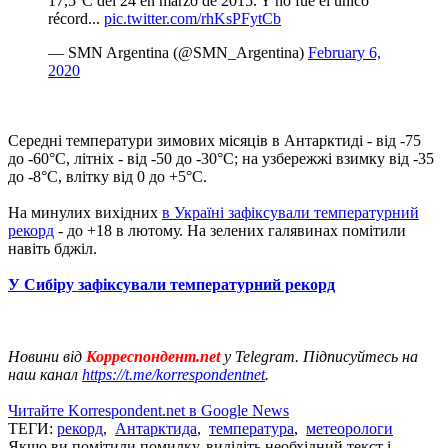
17,5°C del 24 en marzo de 2015. Y no fue el único
récord...
pic.twitter.com/rhKsPFytCb
— SMN Argentina (@SMN_Argentina)
February 6,
2020
Середні температури зимових місяців в Антарктиді - від -75
до -60°C, літніх - від -50 до -30°C; на узбережжі взимку від -35
до -8°C, влітку від 0 до +5°C.
На минулих вихідних
в Україні зафіксували температурний
рекорд
- до +18 в лютому. На зелених галявинах помітили
навіть бджіл.
У Сибіру зафіксували температурний рекорд
Новини від
Корреспондент.net
у Telegram. Підписуйтесь на
наш канал
https://t.me/korrespondentnet
.
Читайте Korrespondent.net в Google News
ТЕГИ:
рекорд
,
Антарктида
,
температура
,
метеорологи
Якщо ви помітили помилку, виділіть необхідний текст і