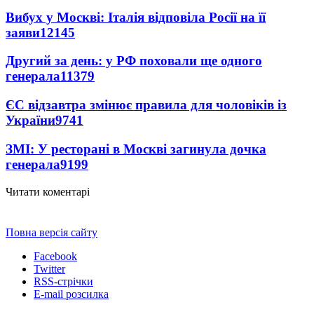
Вибух у Москві: Італія відповіла Росії на її
заяви
12145
Другий за день: у РФ поховали ще одного
генерала
11379
ЄС відзавтра змінює правила для чоловіків із
України
9741
ЗМІ: У ресторані в Москві загинула дочка
генерала
9199
Читати коментарі
Повна версія сайту
Facebook
Twitter
RSS-стрічки
E-mail розсилка