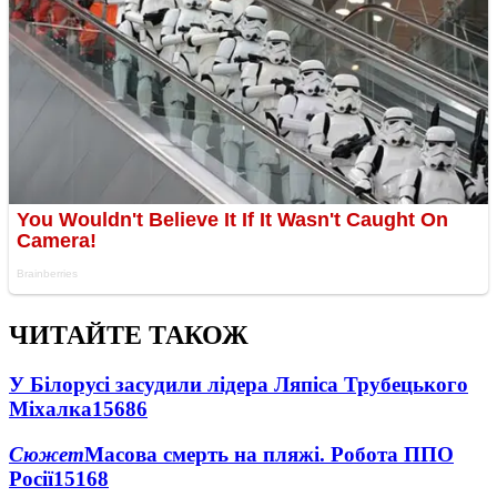
ЧИТАЙТЕ ТАКОЖ
У Білорусі засудили лідера Ляпіса Трубецького
Міхалка
15686
Сюжет
Масова смерть на пляжі. Робота ППО
Росії
15168