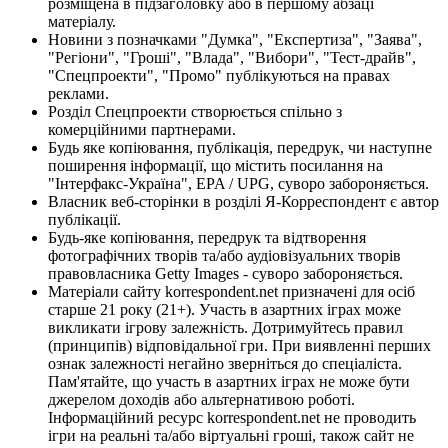
розміщена в підзаголовку або в першому абзаці
матеріалу.
Новини з позначками "Думка", "Експертиза", "Заява",
"Регіони", "Гроші", "Влада", "Вибори", "Тест-драйв",
"Спецпроекти", "Промо" публікуються на правах
реклами.
Розділ Спецпроекти створюється спільно з
комерційними партнерами.
Будь яке копіювання, публікація, передрук, чи наступне
поширення інформації, що містить посилання на
"Інтерфакс-Україна", EPA / UPG, суворо забороняється.
Власник веб-сторінки в розділі Я-Корреспондент є автор
публікації.
Будь-яке копіювання, передрук та відтворення
фотографічних творів та/або аудіовізуальних творів
правовласника Getty Images - суворо забороняється.
Матеріали сайту korrespondent.net призначені для осіб
старше 21 року (21+). Участь в азартних іграх може
викликати ігрову залежність. Дотримуйтесь правил
(принципів) відповідальної гри. При виявленні перших
ознак залежності негайно зверніться до спеціаліста.
Пам'ятайте, що участь в азартних іграх не може бути
джерелом доходів або альтернативою роботі.
Інформаційний ресурс korrespondent.net не проводить
ігри на реальні та/або віртуальні гроші, також сайт не