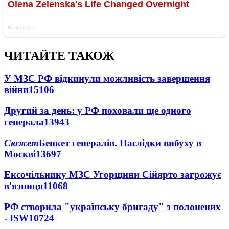
ЧИТАЙТЕ ТАКОЖ
У МЗС РФ відкинули можливість завершення
війни
15106
Другий за день: у РФ поховали ще одного
генерала
13943
Сюжет
Бенкет генералів. Наслідки вибуху в
Москві
13697
Ексочільнику МЗС Угорщини Сійярто загрожує
в'язниця
11068
РФ створила "українську бригаду" з полонених
- ISW
10724