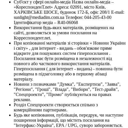
Суб'єкт у сфері онлайн-медіа Назва онлайн-медіа –
«КореспонденТ.net» Адреса: 02091, місто Київ,
ХАРКІВСЬКЕ ШОСЕ, будинок 172-Б, офіс 208/1 E-mail:
sunlight@mediadim.com.ua
Телефон: 044-205-43-00
Ідентифікатор медіа – R40-06068
Використання будь-яких матеріалів, розміщених на
сайті, дозволяється за умови посилання на
Корреспондент.net.
При копіюванні матеріалів зі сторінки « Новини України
і світу» , для інтернет - видань - обов'язкове пряме
відкрите для пошукових систем гіперпосилання .
Посилання має бути розміщена в незалежності від
повного або часткового використання матеріалів.
Гіперпосилання ( для інтернет - видань) - повинна бути
розміщена в підзаголовку або в першому абзаці
матеріалу.
Новини з позначками "Думка", "Експертиза", "Заява",
"Регіони", "Гроші", "Влада", "Вибори", "Тест-драйв",
"Спецпроекти", "Промо" публікуються на правах
реклами.
Розділ Спецпроекти створюється спільно з
комерційними партнерами.
Будь яке копіювання, публікація, передрук, чи наступне
поширення інформації, що містить посилання на
"Інтерфакс-Україна", EPA / UPG, суворо забороняється.