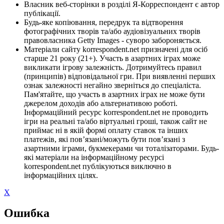
Власник веб-сторінки в розділі Я-Корреспондент є автор
публікації.
Будь-яке копіювання, передрук та відтворення
фотографічних творів та/або аудіовізуальних творів
правовласника Getty Images - суворо забороняється.
Матеріали сайту korrespondent.net призначені для осіб
старше 21 року (21+). Участь в азартних іграх може
викликати ігрову залежність. Дотримуйтесь правил
(принципів) відповідальної гри. При виявленні перших
ознак залежності негайно зверніться до спеціаліста.
Пам'ятайте, що участь в азартних іграх не може бути
джерелом доходів або альтернативою роботі.
Інформаційний ресурс korrespondent.net не проводить
ігри на реальні та/або віртуальні гроші, також сайт не
приймає ні в якій формі оплату ставок та інших
платежів, які пов’язані/можуть бути пов’язані з
азартними іграми, букмекерами чи тоталізаторами. Будь-
які матеріали на інформаційному ресурсі
korrespondent.net публікуються виключно в
інформаційних цілях.
X
Ошибка