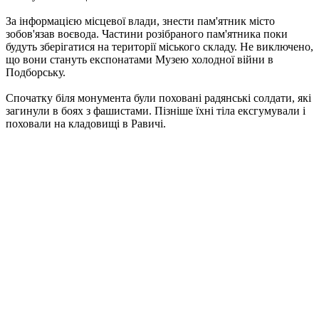
За інформацією місцевої влади, знести пам'ятник місто
зобов'язав воєвода. Частини розібраного пам'ятника поки
будуть зберігатися на території міського складу. Не виключено,
що вони стануть експонатами Музею холодної війни в
Подборську.
Спочатку біля монумента були поховані радянські солдати, які
загинули в боях з фашистами. Пізніше їхні тіла ексгумували і
поховали на кладовищі в Равичі.