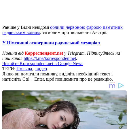
Раніше у Відні невідомі
облили червоною фарбою пам'ятник
радянським воїнам
, загиблим при звільненні Австрії.
У Німеччині осквернили радянський меморіал
Новини від
Корреспондент.net
у Telegram. Підписуйтесь на
наш канал
https://t.me/korrespondentnet
.
Читайте Korrespondent.net в Google News
ТЕГИ:
Польша
,
видео
Якщо ви помітили помилку, виділіть необхідний текст і
натисніть Ctrl + Enter, щоб повідомити про це редакцію.