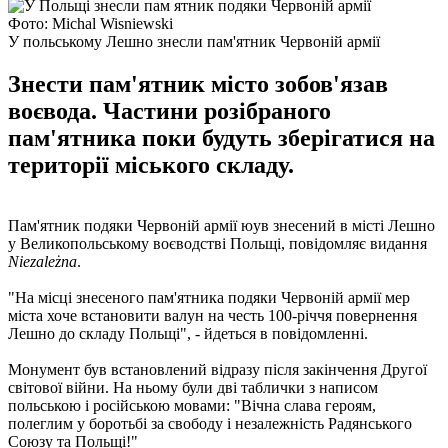
Фото: Michal Wisniewski
У польському Лешно знесли пам'ятник Червоній армії
Знести пам'ятник місто зобов'язав
воєвода. Частини розібраного
пам'ятника поки будуть зберігатися на
території міського складу.
Пам'ятник подяки Червоній армії юув знесений в місті Лешно
у Великопольському воєводстві Польщі, повідомляє видання
Niezależna
.
"На місці знесеного пам'ятника подяки Червоній армії мер
міста хоче встановити валун на честь 100-річчя повернення
Лешно до складу Польщі", - йдеться в повідомленні.
Монумент був встановлений відразу після закінчення Другої
світової війни. На ньому були дві таблички з написом
польською і російською мовами: "Вічна слава героям,
полеглим у боротьбі за свободу і незалежність Радянського
Союзу та Польщі!"