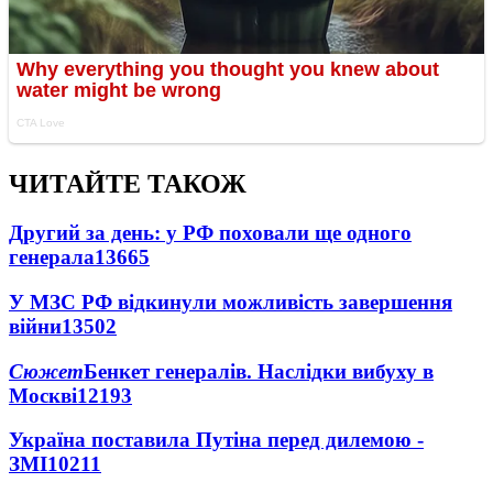
ЧИТАЙТЕ ТАКОЖ
Другий за день: у РФ поховали ще одного
генерала
13665
У МЗС РФ відкинули можливість завершення
війни
13502
Сюжет
Бенкет генералів. Наслідки вибуху в
Москві
12193
Україна поставила Путіна перед дилемою -
ЗМІ
10211