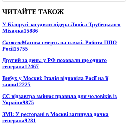
ЧИТАЙТЕ ТАКОЖ
У Білорусі засудили лідера Ляпіса Трубецького
Міхалка
15886
Сюжет
Масова смерть на пляжі. Робота ППО
Росії
15755
Другий за день: у РФ поховали ще одного
генерала
12467
Вибух у Москві: Італія відповіла Росії на її
заяви
12225
ЄС відзавтра змінює правила для чоловіків із
України
9875
ЗМІ: У ресторані в Москві загинула дочка
генерала
9281