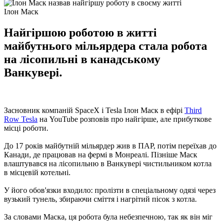
Ілон Маск
Найгіршою роботою в житті
майбутнього мільярдера стала робота
на лісопильні в канадському
Ванкувері.
Засновник компаній SpaceX і Tesla Ілон Маск в ефірі
Third
Row Tesla
на YouTube розповів про найгірше, але прибуткове
місці роботи.
До 17 років майбутній мільярдер жив в ПАР, потім переїхав до
Канади, де працював на фермі в Монреалі. Пізніше Маск
влаштувався на лісопильню в Ванкувері чистильником котла
в місцевій котельні.
У його обов'язки входило: пролізти в спеціальному одязі через
вузький тунель, збираючи сміття і нагрітий пісок з котла.
За словами Маска, ця робота була небезпечною, так як він міг