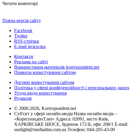
Читати коментарі
Повна версія сайту
Facebook
Twitter
RSS-стрічки
E-mail розсилка
Контакти
Реклама на сайті
Використання матеріалів korrespondent.net
Правила користування сайтом
Договір користування сайтом
Політика у сфері конфіденційності і персональних даних
Угода щодо користування
Редакція
© 2000-2026, Korrespondent.net
Суб'єкт у сфері онлайн-медіа Назва онлайн-медіа –
«КореспонденТ.net» Адреса: 02091, місто Київ,
ХАРКІВСЬКЕ ШОСЕ, будинок 172-Б, офіс 208/1 E-mail:
sunlight@mediadim.com.ua
Телефон: 044-205-43-00