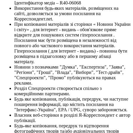
Ідентифікатор медіа – R40-06068
Використання будь-яких матеріалів, розміщених на
сайті, дозволяється за умови посилання на
Корреспондент.net.
При копіюванні матеріалів зі сторінки « Новини України
і світу» , для інтернет - видань - обов'язкове пряме
відкрите для пошукових систем гіперпосилання .
Посилання має бути розміщена в незалежності від
повного або часткового використання матеріалів.
Гіперпосилання ( для інтернет - видань) - повинна бути
розміщена в підзаголовку або в першому абзаці
матеріалу.
Новини з позначками "Думка", "Експертиза", "Заява",
"Регіони", "Гроші", "Влада", "Вибори", "Тест-драйв",
"Спецпроекти", "Промо" публікуються на правах
реклами.
Розділ Спецпроекти створюється спільно з
комерційними партнерами.
Будь яке копіювання, публікація, передрук, чи наступне
поширення інформації, що містить посилання на
"Інтерфакс-Україна", EPA / UPG, суворо забороняється.
Власник веб-сторінки в розділі Я-Корреспондент є автор
публікації.
Будь-яке копіювання, передрук та відтворення
фотографічних творів та/або аудіовізуальних творів