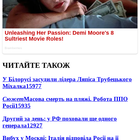
ЧИТАЙТЕ ТАКОЖ
У Білорусі засудили лідера Ляпіса Трубецького
Міхалка
15977
Сюжет
Масова смерть на пляжі. Робота ППО
Росії
15935
Другий за день: у РФ поховали ще одного
генерала
12927
Вибух у Москві: Італія відповіла Росії на її