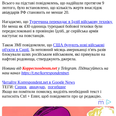
Всього на підставі повідомлень, що надійшли протягом 9
лютого, було встановлено, що кількість жертв внаслідок
авіаударів РФ становить не менше 20.
Нагадаємо, що
Туреччина перекидає в Ідліб військову техніку.
Не менш як 430 одиниць турецької бойової техніки були
передислоковані в провінцію Ідліб, де сирійська армія
наступає на повстанців.
Також ЗМІ повідомляли, що
США будують нові військові
об'єкти в Сирії.
За неповний місяць американці п'ять разів
блокували шлях російським військовим, які прямували на
нафтові родовища, стверджують джерела.
Новини від
Корреспондент.net
у Telegram. Підписуйтесь на
наш канал
https://t.me/korrespondentnet
.
Читайте Korrespondent.net в Google News
ТЕГИ:
Сирия
,
авиаудар
,
погибшие
Якщо ви помітили помилку, виділіть необхідний текст і
натисніть Ctrl + Enter, щоб повідомити про це редакцію.