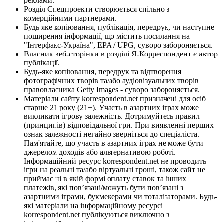
реклами.
Розділ Спецпроекти створюється спільно з
комерційними партнерами.
Будь яке копіювання, публікація, передрук, чи наступне
поширення інформації, що містить посилання на
"Інтерфакс-Україна", EPA / UPG, суворо забороняється.
Власник веб-сторінки в розділі Я-Корреспондент є автор
публікації.
Будь-яке копіювання, передрук та відтворення
фотографічних творів та/або аудіовізуальних творів
правовласника Getty Images - суворо забороняється.
Матеріали сайту korrespondent.net призначені для осіб
старше 21 року (21+). Участь в азартних іграх може
викликати ігрову залежність. Дотримуйтесь правил
(принципів) відповідальної гри. При виявленні перших
ознак залежності негайно зверніться до спеціаліста.
Пам'ятайте, що участь в азартних іграх не може бути
джерелом доходів або альтернативою роботі.
Інформаційний ресурс korrespondent.net не проводить
ігри на реальні та/або віртуальні гроші, також сайт не
приймає ні в якій формі оплату ставок та інших
платежів, які пов’язані/можуть бути пов’язані з
азартними іграми, букмекерами чи тоталізаторами. Будь-
які матеріали на інформаційному ресурсі
korrespondent.net публікуються виключно в