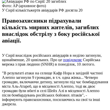
Фото: AP (архивное фото)
У Сирії кількістьжертв авіаударів РФ досягла 20
Правозахисники підрахували
кількість мирних жителів, загиблих
внаслідок обстрілу з боку російської
авіації.
У Сирії внаслідок російських авіаударів в неділю загинули,
щонайменше, 20 цивільних. Про це
повідомляє
Сирійська
мережа з прав людини (SNHR) в понеділок, 10 лютого.
"В результаті атаки на селище Кафр Нора в західній частині
Алеппо загинули 9 громадян, в т.ч. одна жінка... Четверо
громадян, включаючи дитину, загинули під час бомбардування
міста Аль-Атареб, що в місцевості Алеппо, тоді як двоє
громадян були вбиті в селі Шейх Алі в місцевості Алеппо
після бомбардувань російських бойових літаків", -
інформують правозахисники, посилаючись на свої та інші
джерела.