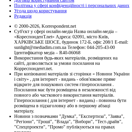
Договір користування сайтом
Політика у сфері конфіденційності і персональних даних
Угода щодо користування
Редакція
© 2000-2026, Korrespondent.net
Суб'єкт у сфері онлайн-медіа Назва онлайн-медіа –
«КореспонденТ.net» Адреса: 02091, місто Київ,
ХАРКІВСЬКЕ ШОСЕ, будинок 172-Б, офіс 208/1 E-mail:
sunlight@mediadim.com.ua
Телефон: 044-205-43-00
Ідентифікатор медіа – R40-06068
Використання будь-яких матеріалів, розміщених на
сайті, дозволяється за умови посилання на
Корреспондент.net.
При копіюванні матеріалів зі сторінки « Новини України
і світу» , для інтернет - видань - обов'язкове пряме
відкрите для пошукових систем гіперпосилання .
Посилання має бути розміщена в незалежності від
повного або часткового використання матеріалів.
Гіперпосилання ( для інтернет - видань) - повинна бути
розміщена в підзаголовку або в першому абзаці
матеріалу.
Новини з позначками "Думка", "Експертиза", "Заява",
"Регіони", "Гроші", "Влада", "Вибори", "Тест-драйв",
"Спецпроекти", "Промо" публікуються на правах