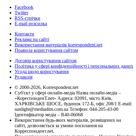
Facebook
Twitter
RSS-стрічки
E-mail розсилка
Контакти
Реклама на сайті
Використання матеріалів korrespondent.net
Правила користування сайтом
Договір користування сайтом
Політика у сфері конфіденційності і персональних даних
Угода щодо користування
Редакція
© 2000-2026, Korrespondent.net
Суб'єкт у сфері онлайн-медіа Назва онлайн-медіа –
«КореспонденТ.net» Адреса: 02091, місто Київ,
ХАРКІВСЬКЕ ШОСЕ, будинок 172-Б, офіс 208/1 E-mail:
sunlight@mediadim.com.ua
Телефон: 044-205-43-00
Ідентифікатор медіа – R40-06068
Використання будь-яких матеріалів, розміщених на
сайті, дозволяється за умови посилання на
Корреспондент.net.