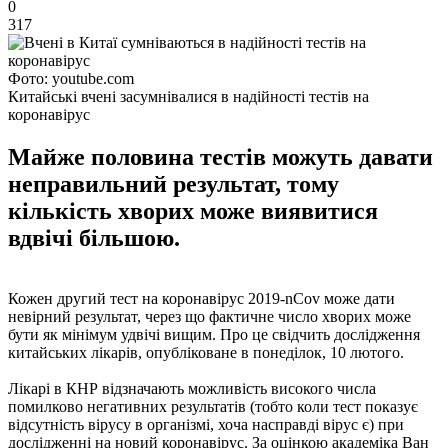
0
317
Фото: youtube.com
Китайські вчені засумнівалися в надійності тестів на
коронавірус
Майже половина тестів можуть давати
неправильний результат, тому
кількість хворих може виявитися
вдвічі більшою.
Кожен другий тест на коронавірус 2019-nCov може дати
невірний результат, через що фактичне число хворих може
бути як мінімум удвічі вищим. Про це свідчить дослідження
китайських лікарів, опубліковане в понеділок, 10 лютого.
Лікарі в КНР відзначають можливість високого числа
помилково негативних результатів (тобто коли тест показує
відсутність вірусу в організмі, хоча насправді вірус є) при
дослідженні на новий коронавірус. За оцінкою академіка Ван