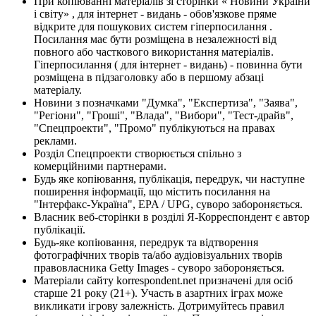
При копіюванні матеріалів зі сторінки « Новини України
і світу» , для інтернет - видань - обов'язкове пряме
відкрите для пошукових систем гіперпосилання .
Посилання має бути розміщена в незалежності від
повного або часткового використання матеріалів.
Гіперпосилання ( для інтернет - видань) - повинна бути
розміщена в підзаголовку або в першому абзаці
матеріалу.
Новини з позначками "Думка", "Експертиза", "Заява",
"Регіони", "Гроші", "Влада", "Вибори", "Тест-драйв",
"Спецпроекти", "Промо" публікуються на правах
реклами.
Розділ Спецпроекти створюється спільно з
комерційними партнерами.
Будь яке копіювання, публікація, передрук, чи наступне
поширення інформації, що містить посилання на
"Інтерфакс-Україна", EPA / UPG, суворо забороняється.
Власник веб-сторінки в розділі Я-Корреспондент є автор
публікації.
Будь-яке копіювання, передрук та відтворення
фотографічних творів та/або аудіовізуальних творів
правовласника Getty Images - суворо забороняється.
Матеріали сайту korrespondent.net призначені для осіб
старше 21 року (21+). Участь в азартних іграх може
викликати ігрову залежність. Дотримуйтесь правил