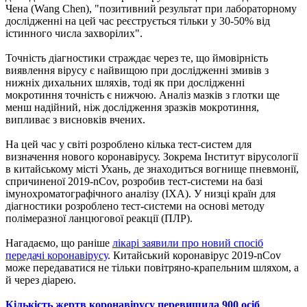
Чена (Wang Chen), "позитивний результат при лабораторному
дослідженні на цей час реєструється тільки у 30-50% від
істинного числа захворілих".
Точність діагностики страждає через те, що ймовірність
виявлення вірусу є найвищою при дослідженні змивів з
нижніх дихальних шляхів, тоді як при дослідженні
мокротиння точність є нижчою. Аналіз мазків з глотки ще
менш надійний, ніж дослідження зразків мокротиння,
випливає з висновків вчених.
На цей час у світі розроблено кілька тест-систем для
визначення нового коронавірусу. Зокрема Інститут вірусології
в китайському місті Ухань, де знаходиться вогнище пневмонії,
спричиненої 2019-nCov, розробив тест-системи на базі
імунохроматографічного аналізу (ІХА). У низці країн для
діагностики розроблено тест-системи на основі методу
полімеразної ланцюгової реакції (ПЛР).
Нагадаємо, що раніше
лікарі заявили про новий спосіб
передачі коронавірусу
. Китайський коронавірус 2019-nCov
може передаватися не тільки повітряно-крапельним шляхом, а
й через діарею.
Кількість жертв коронавірусу перевищила 900 осіб