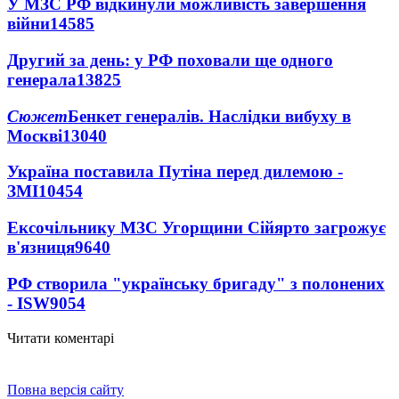
У МЗС РФ відкинули можливість завершення
війни
14585
Другий за день: у РФ поховали ще одного
генерала
13825
Сюжет
Бенкет генералів. Наслідки вибуху в
Москві
13040
Україна поставила Путіна перед дилемою -
ЗМІ
10454
Ексочільнику МЗС Угорщини Сійярто загрожує
в'язниця
9640
РФ створила "українську бригаду" з полонених
- ISW
9054
Читати коментарі
Повна версія сайту