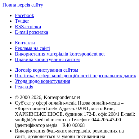
Повна версія сайту
Facebook
Twitter
RSS-стрічки
E-mail розсилка
Контакти
Реклама на сайті
Використання матеріалів korrespondent.net
Правила користування сайтом
Договір користування сайтом
Політика у сфері конфіденційності і персональних даних
Угода щодо користування
Редакція
© 2000-2026, Korrespondent.net
Суб'єкт у сфері онлайн-медіа Назва онлайн-медіа –
«КореспонденТ.net» Адреса: 02091, місто Київ,
ХАРКІВСЬКЕ ШОСЕ, будинок 172-Б, офіс 208/1 E-mail:
sunlight@mediadim.com.ua
Телефон: 044-205-43-00
Ідентифікатор медіа – R40-06068
Використання будь-яких матеріалів, розміщених на
сайті, дозволяється за умови посилання на