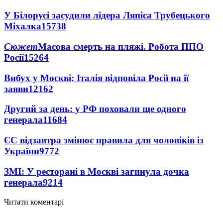
У Білорусі засудили лідера Ляпіса Трубецького
Міхалка
15738
Сюжет
Масова смерть на пляжі. Робота ППО
Росії
15264
Вибух у Москві: Італія відповіла Росії на її
заяви
12162
Другий за день: у РФ поховали ще одного
генерала
11684
ЄС відзавтра змінює правила для чоловіків із
України
9772
ЗМІ: У ресторані в Москві загинула дочка
генерала
9214
Читати коментарі