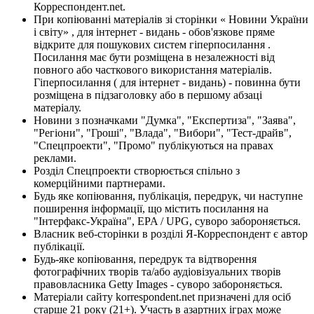
Корреспондент.net.
При копіюванні матеріалів зі сторінки « Новини України
і світу» , для інтернет - видань - обов'язкове пряме
відкрите для пошукових систем гіперпосилання .
Посилання має бути розміщена в незалежності від
повного або часткового використання матеріалів.
Гіперпосилання ( для інтернет - видань) - повинна бути
розміщена в підзаголовку або в першому абзаці
матеріалу.
Новини з позначками "Думка", "Експертиза", "Заява",
"Регіони", "Гроші", "Влада", "Вибори", "Тест-драйв",
"Спецпроекти", "Промо" публікуються на правах
реклами.
Розділ Спецпроекти створюється спільно з
комерційними партнерами.
Будь яке копіювання, публікація, передрук, чи наступне
поширення інформації, що містить посилання на
"Інтерфакс-Україна", EPA / UPG, суворо забороняється.
Власник веб-сторінки в розділі Я-Корреспондент є автор
публікації.
Будь-яке копіювання, передрук та відтворення
фотографічних творів та/або аудіовізуальних творів
правовласника Getty Images - суворо забороняється.
Матеріали сайту korrespondent.net призначені для осіб
старше 21 року (21+). Участь в азартних іграх може