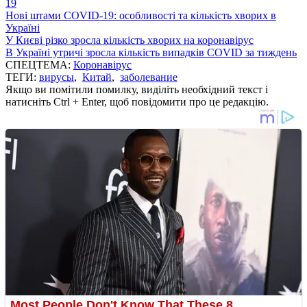
19
Нові штами COVID-19: особливості та кількість хворих в
Україні
У Києві різко зросла кількість хворих на коронавірус
В Україні утричі зросла кількість випадків COVID за тиждень
СПЕЦТЕМА:
Коронавірус
ТЕГИ:
вирусы
,
Китай
,
заболевание
Якщо ви помітили помилку, виділіть необхідний текст і
натисніть Ctrl + Enter, щоб повідомити про це редакцію.