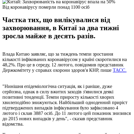
Від коронавірусу померли понад 1100 осіб
Частка тих, що вилікувалися від
захворювання, в Китаї за два тижні
зросла майже в десять разів.
Влада Китаю заявляє, що за тиждень темпи зростання
кількості інфікованих коронавірусом у країні скоротилися на
48,2%. Про це в середу, 12 лютого, повідомив представник
Держкомітету у справах охорони здоров'я КНР, пише
ТАСС.
"Нинішня епідеміологічна ситуація, як і раніше, дуже
серйозна, однак в силу вжитих заходів з'явилися деякі
позитивні тенденції. Темпи приросту кількості хворих
хвилеподібно знижуються. Найбільший одноденний приріст
підтверджених випадків інфікування було зафіксовано 4
лютого і склав 3887 осіб. До 11 лютого цей показник знизився
до 2015 нових випадків у день", - сказав представник
відомства.