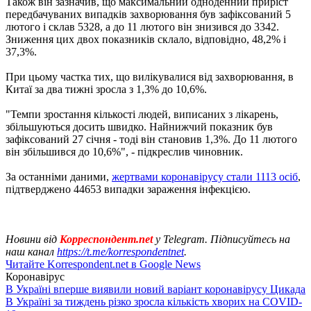
Також він зазначив, що максимальний одноденний приріст
передбачуваних випадків захворювання був зафіксований 5
лютого і склав 5328, а до 11 лютого він знизився до 3342.
Зниження цих двох показників склало, відповідно, 48,2% і
37,3%.
При цьому частка тих, що вилікувалися від захворювання, в
Китаї за два тижні зросла з 1,3% до 10,6%.
"Темпи зростання кількості людей, виписаних з лікарень,
збільшуються досить швидко. Найнижчий показник був
зафіксований 27 січня - тоді він становив 1,3%. До 11 лютого
він збільшився до 10,6%", - підкреслив чиновник.
За останніми даними,
жертвами коронавірусу стали 1113 осіб
,
підтверджено 44653 випадки зараження інфекцією.
Новини від
Корреспондент.net
у Telegram. Підписуйтесь на
наш канал
https://t.me/korrespondentnet
.
Читайте Korrespondent.net в Google News
Коронавірус
В Україні вперше виявили новий варіант коронавірусу Цикада
В Україні за тиждень різко зросла кількість хворих на COVID-