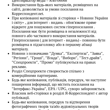
Ідентифікатор медіа – R40-06068
Використання будь-яких матеріалів, розміщених на
сайті, дозволяється за умови посилання на
Корреспондент.net.
При копіюванні матеріалів зі сторінки « Новини України
і світу» , для інтернет - видань - обов'язкове пряме
відкрите для пошукових систем гіперпосилання .
Посилання має бути розміщена в незалежності від
повного або часткового використання матеріалів.
Гіперпосилання ( для інтернет - видань) - повинна бути
розміщена в підзаголовку або в першому абзаці
матеріалу.
Новини з позначками "Думка", "Експертиза", "Заява",
"Регіони", "Гроші", "Влада", "Вибори", "Тест-драйв",
"Спецпроекти", "Промо" публікуються на правах
реклами.
Розділ Спецпроекти створюється спільно з
комерційними партнерами.
Будь яке копіювання, публікація, передрук, чи наступне
поширення інформації, що містить посилання на
"Інтерфакс-Україна", EPA / UPG, суворо забороняється.
Власник веб-сторінки в розділі Я-Корреспондент є автор
публікації.
Будь-яке копіювання, передрук та відтворення
фотографічних творів та/або аудіовізуальних творів