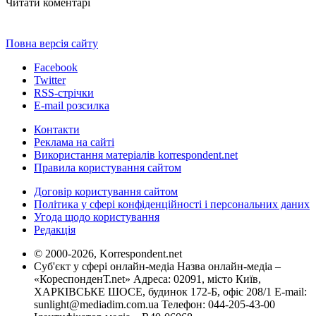
Читати коментарі
Повна версія сайту
Facebook
Twitter
RSS-стрічки
E-mail розсилка
Контакти
Реклама на сайті
Використання матеріалів korrespondent.net
Правила користування сайтом
Договір користування сайтом
Політика у сфері конфіденційності і персональних даних
Угода щодо користування
Редакція
© 2000-2026, Korrespondent.net
Суб'єкт у сфері онлайн-медіа Назва онлайн-медіа –
«КореспонденТ.net» Адреса: 02091, місто Київ,
ХАРКІВСЬКЕ ШОСЕ, будинок 172-Б, офіс 208/1 E-mail:
sunlight@mediadim.com.ua
Телефон: 044-205-43-00