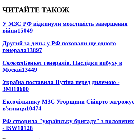
ЧИТАЙТЕ ТАКОЖ
У МЗС РФ відкинули можливість завершення
війни
15049
Другий за день: у РФ поховали ще одного
генерала
13897
Сюжет
Бенкет генералів. Наслідки вибуху в
Москві
13449
Україна поставила Путіна перед дилемою -
ЗМІ
10600
Ексочільнику МЗС Угорщини Сійярто загрожує
в'язниця
10474
РФ створила "українську бригаду" з полонених
- ISW
10128