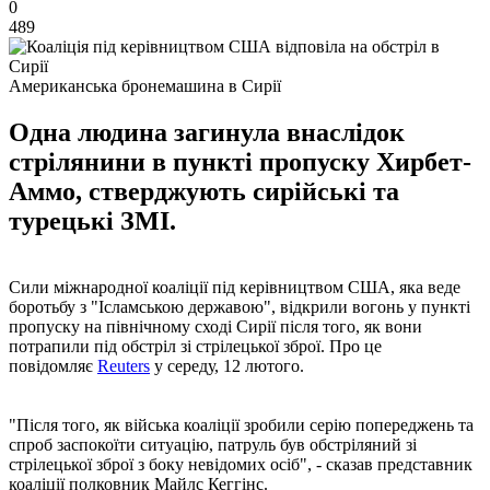
0
489
Американська бронемашина в Сирії
Одна людина загинула внаслідок
стрілянини в пункті пропуску Хирбет-
Аммо, стверджують сирійські та
турецькі ЗМІ.
Сили міжнародної коаліції під керівництвом США, яка веде
боротьбу з "Ісламською державою", відкрили вогонь у пункті
пропуску на північному сході Сирії після того, як вони
потрапили під обстріл зі стрілецької зброї. Про це
повідомляє
Reuters
у середу, 12 лютого.
"Після того, як війська коаліції зробили серію попереджень та
спроб заспокоїти ситуацію, патруль був обстріляний зі
стрілецької зброї з боку невідомих осіб", - сказав представник
коаліції полковник Майлс Кеггінс.