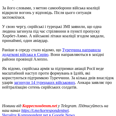
За його словами, з метою самооборони війська коаліції
відкрили вогонь у відповідь. Після цього ситуація
заспокоїлася.
У свою чергу, сирійські і турецькі ЗМІ заявили, що одна
людина загинула під час стрілянини в пункті пропуску
Хирбет-Аммо. А військові літаки коаліції згодом завдали,
принаймні, один авіаудар.
Раніше в середу стало відомо, що
Туреччина направила
додаткові війська в Сирію
. Вони направляються в західні
райони провінції Алеппо.
Як відомо, сирійська армія за підтримки авіації Росії веде
масштабний наступ проти формувань в Ідлібі, які
користуються підтримкою Туреччини. За кілька днів внаслідок
ударів
загинули 14 турецьких військових
. Анкара заявляє про
нейтралізацію сотень сирійських солдатів.
Новини від
Корреспондент.net
у Telegram. Підписуйтесь на
наш канал
https://t.me/korrespondentnet
.
Читайте Korrespondent.net в Google News