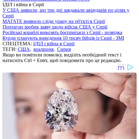
ІДІЛ і війна в Сирії
У США заявили, що три дні завдавали авіаударів по цілях у
Сирії
МАГАТЕ виявило сліди урану на об'єкті в Сирії
Пентагон зробив заяву щодо військ США у Сирії
Російські кораблі вивозять боєприпаси з Сирії - розвідка
Курди планують виведення 10 тисяч бійців із Сирії - ЗМІ
СПЕЦТЕМА:
ІДІЛ і війна в Сирії
ТЕГИ:
США
,
коалиция
,
Сирия
Якщо ви помітили помилку, виділіть необхідний текст і
натисніть Ctrl + Enter, щоб повідомити про це редакцію.