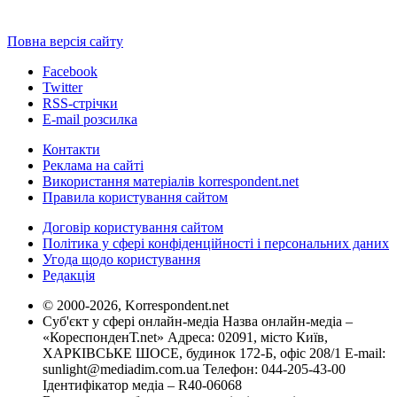
Повна версія сайту
Facebook
Twitter
RSS-стрічки
E-mail розсилка
Контакти
Реклама на сайті
Використання матеріалів korrespondent.net
Правила користування сайтом
Договір користування сайтом
Політика у сфері конфіденційності і персональних даних
Угода щодо користування
Редакція
© 2000-2026, Korrespondent.net
Суб'єкт у сфері онлайн-медіа Назва онлайн-медіа –
«КореспонденТ.net» Адреса: 02091, місто Київ,
ХАРКІВСЬКЕ ШОСЕ, будинок 172-Б, офіс 208/1 E-mail:
sunlight@mediadim.com.ua
Телефон: 044-205-43-00
Ідентифікатор медіа – R40-06068