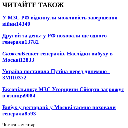
ЧИТАЙТЕ ТАКОЖ
У МЗС РФ відкинули можливість завершення
війни
14340
Другий за день: у РФ поховали ще одного
генерала
13782
Сюжет
Бенкет генералів. Наслідки вибуху в
Москві
12833
Україна поставила Путіна перед дилемою -
ЗМІ
10372
Ексочільнику МЗС Угорщини Сійярто загрожує
в'язниця
9084
Вибух у ресторані: у Москві таємно поховали
генерала
8593
Читати коментарі