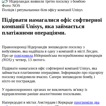
Фото: NOS
Поліція і рятувальники біля офісу компанії Unisys
Підірвати намагалися офіс cофтверної
компанії Unisys, яка займається
платіжними операціями.
Правоохоронці Нідерландів знешкодили посилку з
вибухівкою, яка надійшла в одну з компаній в місті Лесден.
Про це
повідомила
Нідерландська телерадіомовна корпорація
(NOS)
у четвер, 13 лютого.
Підірвати намагалися офіс cофтверної компанії Unisys, яка
займається платіжними операціями. Інформацію про підозрілу
посилку повідомили вчасно. Сапери знешкодили бомбу, і
ніхто не постраждав.
У правоохоронних органах не виключають зв'язку із
відправленими раніше аналогічними посилками.
Напередодні в містах Амстердам і Керкраде
прогриміли два