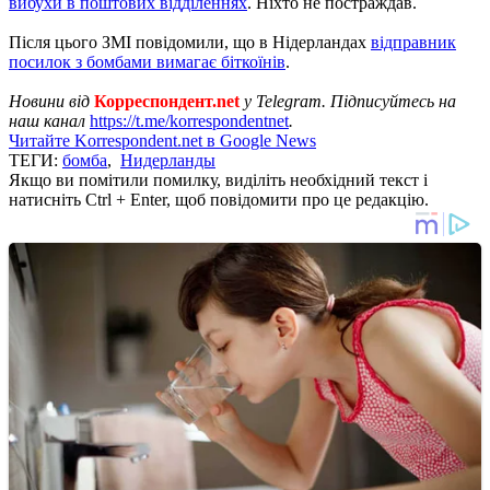
вибухи в поштових відділеннях
. Ніхто не постраждав.
Після цього ЗМІ повідомили, що в Нідерландах
відправник
посилок з бомбами вимагає біткоїнів
.
Новини від
Корреспондент.net
у Telegram. Підписуйтесь на
наш канал
https://t.me/korrespondentnet
.
Читайте Korrespondent.net в Google News
ТЕГИ:
бомба
,
Нидерланды
Якщо ви помітили помилку, виділіть необхідний текст і
натисніть Ctrl + Enter, щоб повідомити про це редакцію.