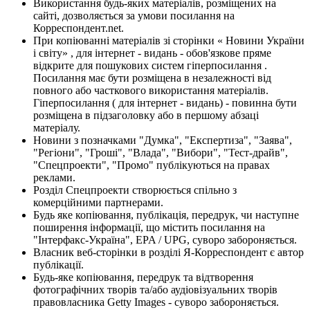
Використання будь-яких матеріалів, розміщених на
сайті, дозволяється за умови посилання на
Корреспондент.net.
При копіюванні матеріалів зі сторінки « Новини України
і світу» , для інтернет - видань - обов'язкове пряме
відкрите для пошукових систем гіперпосилання .
Посилання має бути розміщена в незалежності від
повного або часткового використання матеріалів.
Гіперпосилання ( для інтернет - видань) - повинна бути
розміщена в підзаголовку або в першому абзаці
матеріалу.
Новини з позначками "Думка", "Експертиза", "Заява",
"Регіони", "Гроші", "Влада", "Вибори", "Тест-драйв",
"Спецпроекти", "Промо" публікуються на правах
реклами.
Розділ Спецпроекти створюється спільно з
комерційними партнерами.
Будь яке копіювання, публікація, передрук, чи наступне
поширення інформації, що містить посилання на
"Інтерфакс-Україна", EPA / UPG, суворо забороняється.
Власник веб-сторінки в розділі Я-Корреспондент є автор
публікації.
Будь-яке копіювання, передрук та відтворення
фотографічних творів та/або аудіовізуальних творів
правовласника Getty Images - суворо забороняється.