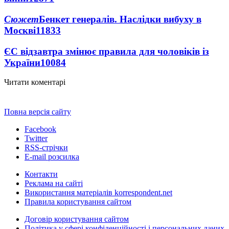
Сюжет
Бенкет генералів. Наслідки вибуху в
Москві
11833
ЄС відзавтра змінює правила для чоловіків із
України
10084
Читати коментарі
Повна версія сайту
Facebook
Twitter
RSS-стрічки
E-mail розсилка
Контакти
Реклама на сайті
Використання матеріалів korrespondent.net
Правила користування сайтом
Договір користування сайтом
Політика у сфері конфіденційності і персональних даних