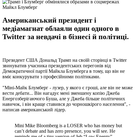
Майкл Блумберг
Американський президент і
медіамагнат облаяли один одного в
Twitter за невдачі в бізнесі й політиці.
Президент США Дональд Трамп на своїй сторінці в Twitter
звинуватив учасника президентських перегонів від
Демократичної партії Майкла Блумберга в тому, що він не
вміє конкурувати з професійними політиками.
"Міні-Майк Блумберг - лузер, у якого є гроші, але він не може
вести дебати... Він нагадує мені зменшену копію Джеба
Енергозберігаючого Буша, але у Джеба більше політичних
навичок, і він краще ставився до чорношкірого населення", -
написав американський лідер.
Mini Mike Bloomberg is a LOSER who has money but
can’t debate and has zero presence, you will see. He
reminds me of a tiny version of Jeb “Low Energy”