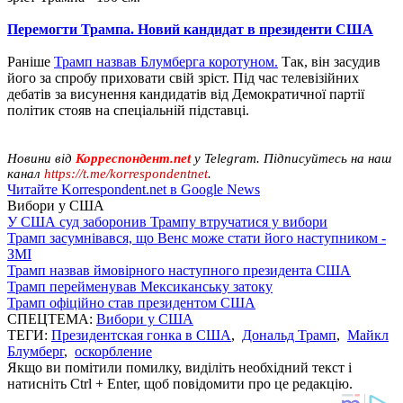
Перемогти Трампа. Новий кандидат в президенти США
Раніше
Трамп назвав Блумберга коротуном.
Так, він засудив
його за спробу приховати свій зріст. Під час телевізійних
дебатів за висунення кандидатів від Демократичної партії
політик стояв на спеціальній підставці.
Новини від
Корреспондент.net
у Telegram. Підписуйтесь на наш
канал
https://t.me/korrespondentnet
.
Читайте Korrespondent.net в Google News
Вибори у США
У США суд заборонив Трампу втручатися у вибори
Трамп засумнівався, що Венс може стати його наступником -
ЗМІ
Трамп назвав ймовірного наступного президента США
Трамп перейменував Мексиканську затоку
Трамп офіційно став президентом США
СПЕЦТЕМА:
Вибори у США
ТЕГИ:
Президентская гонка в США
,
Дональд Трамп
,
Майкл
Блумберг
,
оскорбление
Якщо ви помітили помилку, виділіть необхідний текст і
натисніть Ctrl + Enter, щоб повідомити про це редакцію.