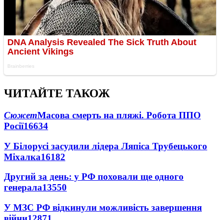
ЧИТАЙТЕ ТАКОЖ
Сюжет
Масова смерть на пляжі. Робота ППО
Росії
16634
У Білорусі засудили лідера Ляпіса Трубецького
Міхалка
16182
Другий за день: у РФ поховали ще одного
генерала
13550
У МЗС РФ відкинули можливість завершення
війни
12871