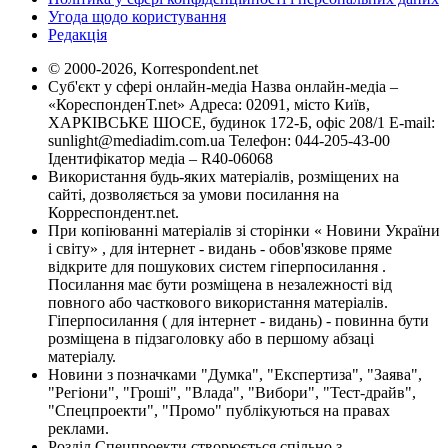
Угода щодо користування
Редакція
© 2000-2026, Korrespondent.net
Суб'єкт у сфері онлайн-медіа Назва онлайн-медіа –
«КореспонденТ.net» Адреса: 02091, місто Київ,
ХАРКІВСЬКЕ ШОСЕ, будинок 172-Б, офіс 208/1 E-mail:
sunlight@mediadim.com.ua
Телефон: 044-205-43-00
Ідентифікатор медіа – R40-06068
Використання будь-яких матеріалів, розміщених на
сайті, дозволяється за умови посилання на
Корреспондент.net.
При копіюванні матеріалів зі сторінки « Новини України
і світу» , для інтернет - видань - обов'язкове пряме
відкрите для пошукових систем гіперпосилання .
Посилання має бути розміщена в незалежності від
повного або часткового використання матеріалів.
Гіперпосилання ( для інтернет - видань) - повинна бути
розміщена в підзаголовку або в першому абзаці
матеріалу.
Новини з позначками "Думка", "Експертиза", "Заява",
"Регіони", "Гроші", "Влада", "Вибори", "Тест-драйв",
"Спецпроекти", "Промо" публікуються на правах
реклами.
Розділ Спецпроекти створюється спільно з