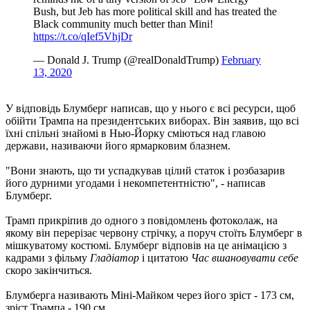
Bush, but Jeb has more political skill and has treated the
Black community much better than Mini!
https://t.co/qIef5VhjDr
— Donald J. Trump (@realDonaldTrump)
February
13, 2020
У відповідь Блумберг написав, що у нього є всі ресурси, щоб
обійти Трампа на президентських виборах. Він заявив, що всі
їхні спільні знайомі в Нью-Йорку сміються над главою
держави, називаючи його ярмарковим блазнем.
"Вони знають, що ти успадкував цілий статок і розбазарив
його дурними угодами і некомпетентністю", - написав
Блумберг.
Трамп прикріпив до одного з повідомлень фотоколаж, на
якому він перерізає червону стрічку, а поруч стоїть Блумберг в
мішкуватому костюмі. Блумберг відповів на це анімацією з
кадрами з фільму
Гладіатор
і цитатою
Час вшановувати себе
скоро закінчиться.
Блумберга називають Міні-Майком через його зріст - 173 см,
зріст Трампа - 190 см.