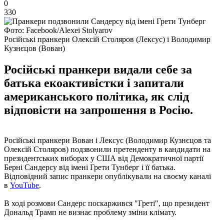
0
330
Фото: Facebook/Alexei Stolyarov
Російські пранкери Олексій Столяров (Лексус) і Володимир
Кузнєцов (Вован)
Російські пранкери видали себе за
батька екоактивістки і запитали
американського політика, як слід
відповісти на запрошення в Росію.
Російські пранкери Вован і Лексус (Володимир Кузнєцов та
Олексій Столяров) подзвонили претенденту в кандидати на
президентських виборах у США від Демократичної партії
Берні Сандерсу від імені Грети Тунберг і її батька.
Відповідний запис пранкери опублікували на своєму каналі
в
YouTube
.
В ході розмови Сандерс поскаржився "Греті", що президент
Дональд Трамп не визнає проблему зміни клімату.