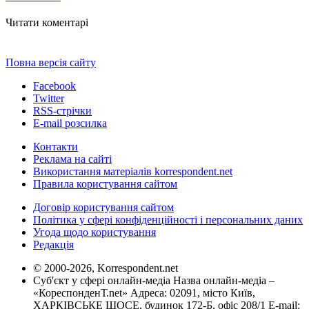
Читати коментарі
Повна версія сайту
Facebook
Twitter
RSS-стрічки
E-mail розсилка
Контакти
Реклама на сайті
Використання матеріалів korrespondent.net
Правила користування сайтом
Договір користування сайтом
Політика у сфері конфіденційності і персональних даних
Угода щодо користування
Редакція
© 2000-2026, Korrespondent.net
Суб'єкт у сфері онлайн-медіа Назва онлайн-медіа –
«КореспонденТ.net» Адреса: 02091, місто Київ,
ХАРКІВСЬКЕ ШОСЕ, будинок 172-Б, офіс 208/1 E-mail: