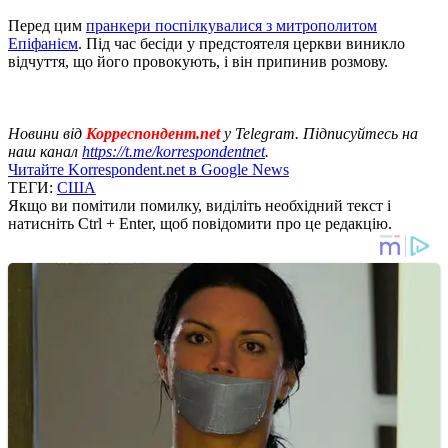
Перед цим
пранкери поспілкувалися з митрополитом
Епіфанієм
. Під час бесіди у предстоятеля церкви виникло
відчуття, що його провокують, і він припинив розмову.
Новини від
Корреспондент.net
у Telegram. Підписуйтесь на
наш канал
https://t.me/korrespondentnet
.
Читайте Korrespondent.net в Google News
ТЕГИ:
США
Якщо ви помітили помилку, виділіть необхідний текст і
натисніть Ctrl + Enter, щоб повідомити про це редакцію.