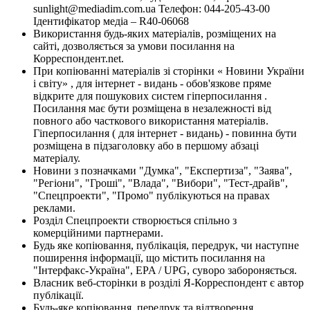
sunlight@mediadim.com.ua
Телефон: 044-205-43-00
Ідентифікатор медіа – R40-06068
Використання будь-яких матеріалів, розміщених на
сайті, дозволяється за умови посилання на
Корреспондент.net.
При копіюванні матеріалів зі сторінки « Новини України
і світу» , для інтернет - видань - обов'язкове пряме
відкрите для пошукових систем гіперпосилання .
Посилання має бути розміщена в незалежності від
повного або часткового використання матеріалів.
Гіперпосилання ( для інтернет - видань) - повинна бути
розміщена в підзаголовку або в першому абзаці
матеріалу.
Новини з позначками "Думка", "Експертиза", "Заява",
"Регіони", "Гроші", "Влада", "Вибори", "Тест-драйв",
"Спецпроекти", "Промо" публікуються на правах
реклами.
Розділ Спецпроекти створюється спільно з
комерційними партнерами.
Будь яке копіювання, публікація, передрук, чи наступне
поширення інформації, що містить посилання на
"Інтерфакс-Україна", EPA / UPG, суворо забороняється.
Власник веб-сторінки в розділі Я-Корреспондент є автор
публікації.
Будь-яке копіювання, передрук та відтворення