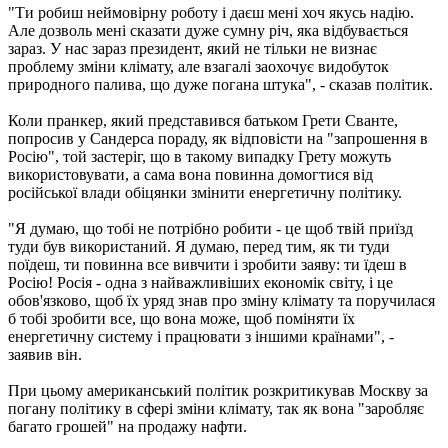
"Ти робиш неймовірну роботу і даєш мені хоч якусь надію.
Але дозволь мені сказати дуже сумну річ, яка відбувається
зараз. У нас зараз президент, який не тільки не визнає
проблему зміни клімату, але взагалі заохочує видобуток
природного палива, що дуже погана штука", - сказав політик.
Коли пранкер, який представився батьком Грети Сванте,
попросив у Сандерса пораду, як відповісти на "запрошення в
Росію", той застеріг, що в такому випадку Грету можуть
використовувати, а сама вона повинна домогтися від
російської влади обіцянки змінити енергетичну політику.
"Я думаю, що тобі не потрібно робити - це щоб твій приїзд
туди був використаний. Я думаю, перед тим, як ти туди
поїдеш, ти повинна все вивчити і зробити заяву: ти їдеш в
Росію! Росія - одна з найважливіших економік світу, і це
обов'язково, щоб їх уряд знав про зміну клімату та поручилася
б тобі зробити все, що вона може, щоб поміняти їх
енергетичну систему і працювати з іншими країнами", -
заявив він.
При цьому американський політик розкритикував Москву за
погану політику в сфері зміни клімату, так як вона "заробляє
багато грошей" на продажу нафти.