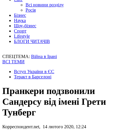
Всі новини розділу
Росія
Бізнес
Наука
Шоу-бізнес
Спорт
Lifestyle
БЛОГИ ЧИТАЧІВ
СПЕЦТЕМА:
Війна в Ірані
ВСІ ТЕМИ
Вступ України в ЄС
Теракт в Барселоні
Пранкери подзвонили
Сандерсу від імені Грети
Тунберг
Корреспондент.net, 14 лютого 2020, 12:24