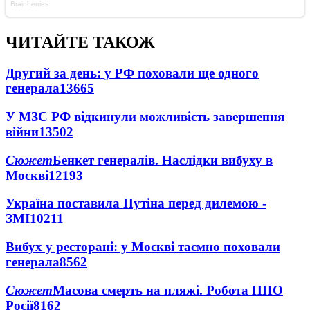
ЧИТАЙТЕ ТАКОЖ
Другий за день: у РФ поховали ще одного
генерала
13665
У МЗС РФ відкинули можливість завершення
війни
13502
Сюжет
Бенкет генералів. Наслідки вибуху в
Москві
12193
Україна поставила Путіна перед дилемою -
ЗМІ
10211
Вибух у ресторані: у Москві таємно поховали
генерала
8562
Сюжет
Масова смерть на пляжі. Робота ППО
Росії
8162