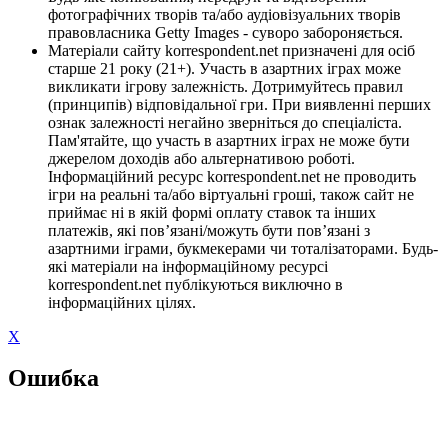
фотографічних творів та/або аудіовізуальних творів
правовласника Getty Images - суворо забороняється.
Матеріали сайту korrespondent.net призначені для осіб
старше 21 року (21+). Участь в азартних іграх може
викликати ігрову залежність. Дотримуйтесь правил
(принципів) відповідальної гри. При виявленні перших
ознак залежності негайно зверніться до спеціаліста.
Пам'ятайте, що участь в азартних іграх не може бути
джерелом доходів або альтернативою роботі.
Інформаційний ресурс korrespondent.net не проводить
ігри на реальні та/або віртуальні гроші, також сайт не
приймає ні в якій формі оплату ставок та інших
платежів, які пов’язані/можуть бути пов’язані з
азартними іграми, букмекерами чи тоталізаторами. Будь-
які матеріали на інформаційному ресурсі
korrespondent.net публікуються виключно в
інформаційних цілях.
X
Ошибка