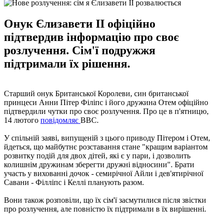
Онук Єлизавети ІІ офіційно
підтвердив інформацію про своє
розлучення. Сім'ї подружжя
підтримали їх рішення.
Старший онук Британської Королеви, син британської
принцеси Анни Пітер Філіпс і його дружина Отем офіційно
підтвердили чутки про своє розлучення. Про це в п'ятницю,
14 лютого
повідомляє
BBC.
У спільній заяві, випущеній з цього приводу Пітером і Отем,
йдеться, що майбутнє розставання стане "кращим варіантом
розвитку подій для двох дітей, які є у пари, і дозволить
колишнім дружинам зберегти дружні відносини". Брати
участь у вихованні дочок - семирічної Айли і дев'ятирічної
Савани - Філліпс і Келлі планують разом.
Вони також розповіли, що їх сім'ї засмутилися після звістки
про розлучення, але повністю їх підтримали в їх вирішенні.