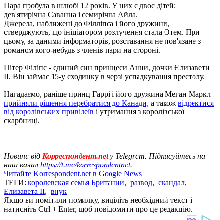
Пара пробула в шлюбі 12 років. У них є двоє дітей:
дев'ятирічна Саванна і семирічна Айла.
Джерела, наближені до Філліпса і його дружини,
стверджують, що ініціатором розлучення стала Отем. При
цьому, за даними інформаторів, розставання не пов'язане з
романом кого-небудь з членів пари на стороні.
Пітер Філіпс - єдиний син принцеси Анни, дочки Єлизавети
II. Він займає 15-у сходинку в черзі успадкування престолу.
Нагадаємо, раніше принц Гаррі і його дружина Меган Маркл
прийняли рішення перебратися до Канади,
а також
відректися
від королівських привілеїв
і утримання з королівської
скарбниці.
Новини від
Корреспондент.net
у Telegram. Підписуйтесь на
наш канал
https://t.me/korrespondentnet
.
Читайте Korrespondent.net в Google News
ТЕГИ:
королевская семья Британии
,
развод
,
скандал
,
Елизавета II
,
внук
Якщо ви помітили помилку, виділіть необхідний текст і
натисніть Ctrl + Enter, щоб повідомити про це редакцію.