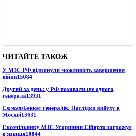
ЧИТАЙТЕ ТАКОЖ
У МЗС РФ відкинули можливість завершення
війни
15084
Другий за день: у РФ поховали ще одного
генерала
13931
Сюжет
Бенкет генералів. Наслідки вибуху в
Москві
13631
Ексочільнику МЗС Угорщини Сійярто загрожує
в'язниця
10844