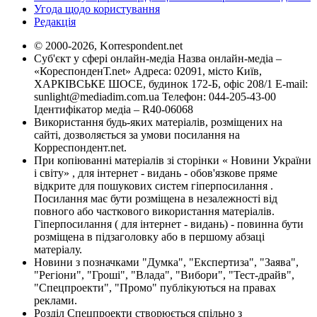
Угода щодо користування
Редакція
© 2000-2026, Korrespondent.net
Суб'єкт у сфері онлайн-медіа Назва онлайн-медіа –
«КореспонденТ.net» Адреса: 02091, місто Київ,
ХАРКІВСЬКЕ ШОСЕ, будинок 172-Б, офіс 208/1 E-mail:
sunlight@mediadim.com.ua
Телефон: 044-205-43-00
Ідентифікатор медіа – R40-06068
Використання будь-яких матеріалів, розміщених на
сайті, дозволяється за умови посилання на
Корреспондент.net.
При копіюванні матеріалів зі сторінки « Новини України
і світу» , для інтернет - видань - обов'язкове пряме
відкрите для пошукових систем гіперпосилання .
Посилання має бути розміщена в незалежності від
повного або часткового використання матеріалів.
Гіперпосилання ( для інтернет - видань) - повинна бути
розміщена в підзаголовку або в першому абзаці
матеріалу.
Новини з позначками "Думка", "Експертиза", "Заява",
"Регіони", "Гроші", "Влада", "Вибори", "Тест-драйв",
"Спецпроекти", "Промо" публікуються на правах
реклами.
Розділ Спецпроекти створюється спільно з