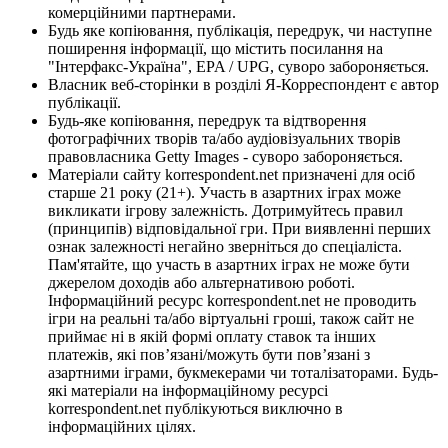
комерційними партнерами.
Будь яке копіювання, публікація, передрук, чи наступне
поширення інформації, що містить посилання на
"Інтерфакс-Україна", EPA / UPG, суворо забороняється.
Власник веб-сторінки в розділі Я-Корреспондент є автор
публікації.
Будь-яке копіювання, передрук та відтворення
фотографічних творів та/або аудіовізуальних творів
правовласника Getty Images - суворо забороняється.
Матеріали сайту korrespondent.net призначені для осіб
старше 21 року (21+). Участь в азартних іграх може
викликати ігрову залежність. Дотримуйтесь правил
(принципів) відповідальної гри. При виявленні перших
ознак залежності негайно зверніться до спеціаліста.
Пам'ятайте, що участь в азартних іграх не може бути
джерелом доходів або альтернативою роботі.
Інформаційний ресурс korrespondent.net не проводить
ігри на реальні та/або віртуальні гроші, також сайт не
приймає ні в якій формі оплату ставок та інших
платежів, які пов’язані/можуть бути пов’язані з
азартними іграми, букмекерами чи тоталізаторами. Будь-
які матеріали на інформаційному ресурсі
korrespondent.net публікуються виключно в
інформаційних цілях.