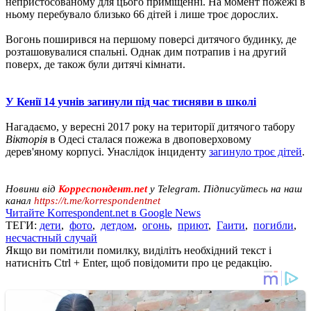
непристосованому для цього приміщенні. На момент пожежі в
ньому перебувало близько 66 дітей і лише троє дорослих.
Вогонь поширився на першому поверсі дитячого будинку, де
розташовувалися спальні. Однак дим потрапив і на другий
поверх, де також були дитячі кімнати.
У Кенії 14 учнів загинули під час тисняви в школі
Нагадаємо, у вересні 2017 року на території дитячого табору
Вікторія
в Одесі сталася пожежа в двоповерховому
дерев'яному корпусі. Унаслідок інциденту
загинуло троє дітей
.
Новини від
Корреспондент.net
у Telegram. Підписуйтесь на наш
канал
https://t.me/korrespondentnet
Читайте Korrespondent.net в Google News
ТЕГИ:
дети
,
фото
,
детдом
,
огонь
,
приют
,
Гаити
,
погибли
,
несчастный случай
Якщо ви помітили помилку, виділіть необхідний текст і
натисніть Ctrl + Enter, щоб повідомити про це редакцію.