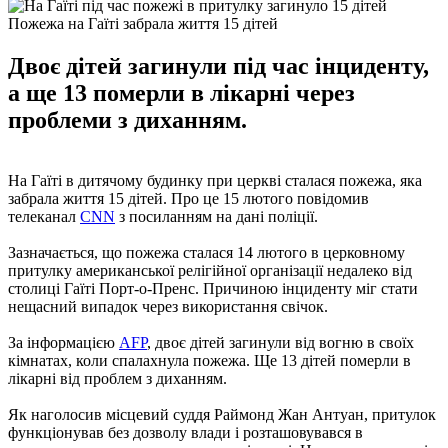
Пожежа на Гаїті забрала життя 15 дітей
Двоє дітей загинули під час інциденту,
а ще 13 померли в лікарні через
проблеми з диханням.
На Гаїті в дитячому будинку при церкві сталася пожежа, яка
забрала життя 15 дітей. Про це 15 лютого повідомив
телеканал
CNN
з посиланням на дані поліції.
Зазначається, що пожежа сталася 14 лютого в церковному
притулку американської релігійної організації недалеко від
столиці Гаїті Порт-о-Пренс. Причиною інциденту міг стати
нещасний випадок через використання свічок.
За інформацією
AFP
,
двоє дітей загинули від вогню в своїх
кімнатах, коли спалахнула пожежа. Ще 13 дітей померли в
лікарні від проблем з диханням.
Як наголосив місцевий суддя Раймонд Жан Антуан, притулок
функціонував без дозволу влади і розташовувався в