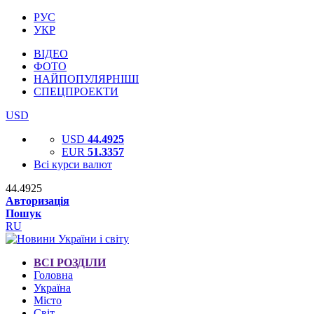
РУС
УКР
ВІДЕО
ФОТО
НАЙПОПУЛЯРНІШІ
СПЕЦПРОЕКТИ
USD
USD
44.4925
EUR
51.3357
Всі курси валют
44.4925
Авторизація
Пошук
RU
ВСІ РОЗДІЛИ
Головна
Україна
Місто
Світ