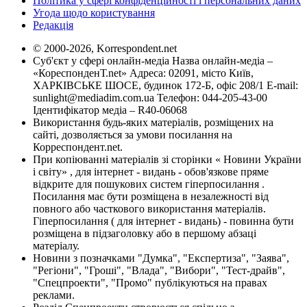
Політика у сфері конфіденційності і персональних даних
Угода щодо користування
Редакція
© 2000-2026, Korrespondent.net
Суб'єкт у сфері онлайн-медіа Назва онлайн-медіа –
«КореспонденТ.net» Адреса: 02091, місто Київ,
ХАРКІВСЬКЕ ШОСЕ, будинок 172-Б, офіс 208/1 E-mail:
sunlight@mediadim.com.ua
Телефон: 044-205-43-00
Ідентифікатор медіа – R40-06068
Використання будь-яких матеріалів, розміщених на
сайті, дозволяється за умови посилання на
Корреспондент.net.
При копіюванні матеріалів зі сторінки « Новини України
і світу» , для інтернет - видань - обов'язкове пряме
відкрите для пошукових систем гіперпосилання .
Посилання має бути розміщена в незалежності від
повного або часткового використання матеріалів.
Гіперпосилання ( для інтернет - видань) - повинна бути
розміщена в підзаголовку або в першому абзаці
матеріалу.
Новини з позначками "Думка", "Експертиза", "Заява",
"Регіони", "Гроші", "Влада", "Вибори", "Тест-драйв",
"Спецпроекти", "Промо" публікуються на правах
реклами.