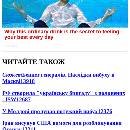
ЧИТАЙТЕ ТАКОЖ
Сюжет
Бенкет генералів. Наслідки вибуху в
Москві
13918
РФ створила "українську бригаду" з полонених
- ISW
12687
У Молдові пролунав потужний вибух
12376
Іран висунув США вимоги для розблокування
Ормузу
12211