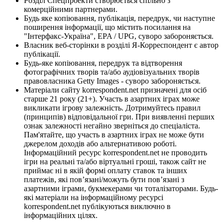
Розділ Спецпроекти створюється спільно з
комерційними партнерами.
Будь яке копіювання, публікація, передрук, чи наступне
поширення інформації, що містить посилання на
"Інтерфакс-Україна", EPA / UPG, суворо забороняється.
Власник веб-сторінки в розділі Я-Корреспондент є автор
публікації.
Будь-яке копіювання, передрук та відтворення
фотографічних творів та/або аудіовізуальних творів
правовласника Getty Images - суворо забороняється.
Матеріали сайту korrespondent.net призначені для осіб
старше 21 року (21+). Участь в азартних іграх може
викликати ігрову залежність. Дотримуйтесь правил
(принципів) відповідальної гри. При виявленні перших
ознак залежності негайно зверніться до спеціаліста.
Пам'ятайте, що участь в азартних іграх не може бути
джерелом доходів або альтернативою роботі.
Інформаційний ресурс korrespondent.net не проводить
ігри на реальні та/або віртуальні гроші, також сайт не
приймає ні в якій формі оплату ставок та інших
платежів, які пов’язані/можуть бути пов’язані з
азартними іграми, букмекерами чи тоталізаторами. Будь-
які матеріали на інформаційному ресурсі
korrespondent.net публікуються виключно в
інформаційних цілях.