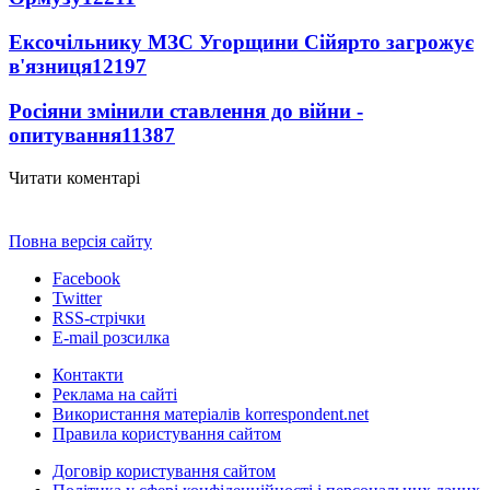
Ексочільнику МЗС Угорщини Сійярто загрожує
в'язниця
12197
Росіяни змінили ставлення до війни -
опитування
11387
Читати коментарі
Повна версія сайту
Facebook
Twitter
RSS-стрічки
E-mail розсилка
Контакти
Реклама на сайті
Використання матеріалів korrespondent.net
Правила користування сайтом
Договір користування сайтом