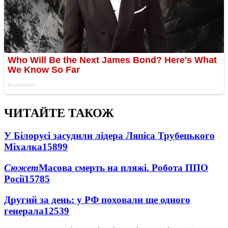
ЧИТАЙТЕ ТАКОЖ
У Білорусі засудили лідера Ляпіса Трубецького
Міхалка
15899
Сюжет
Масова смерть на пляжі. Робота ППО
Росії
15785
Другий за день: у РФ поховали ще одного
генерала
12539