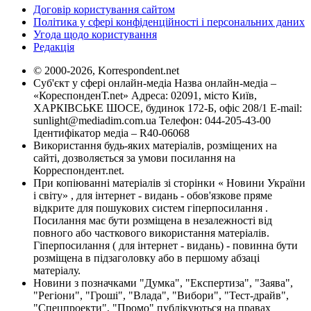
Договір користування сайтом
Політика у сфері конфіденційності і персональних даних
Угода щодо користування
Редакція
© 2000-2026, Korrespondent.net
Суб'єкт у сфері онлайн-медіа Назва онлайн-медіа –
«КореспонденТ.net» Адреса: 02091, місто Київ,
ХАРКІВСЬКЕ ШОСЕ, будинок 172-Б, офіс 208/1 E-mail:
sunlight@mediadim.com.ua
Телефон: 044-205-43-00
Ідентифікатор медіа – R40-06068
Використання будь-яких матеріалів, розміщених на
сайті, дозволяється за умови посилання на
Корреспондент.net.
При копіюванні матеріалів зі сторінки « Новини України
і світу» , для інтернет - видань - обов'язкове пряме
відкрите для пошукових систем гіперпосилання .
Посилання має бути розміщена в незалежності від
повного або часткового використання матеріалів.
Гіперпосилання ( для інтернет - видань) - повинна бути
розміщена в підзаголовку або в першому абзаці
матеріалу.
Новини з позначками "Думка", "Експертиза", "Заява",
"Регіони", "Гроші", "Влада", "Вибори", "Тест-драйв",
"Спецпроекти", "Промо" публікуються на правах