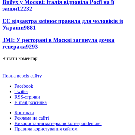
Вибух у Москві: Італія відповіла Росії на її
заяви
12232
ЄС відзавтра змінює правила для чоловіків із
України
9881
ЗМІ: У ресторані в Москві загинула дочка
генерала
9293
Читати коментарі
Повна версія сайту
Facebook
Twitter
RSS-стрічки
E-mail розсилка
Контакти
Реклама на сайті
Використання матеріалів korrespondent.net
Правила користування сайтом