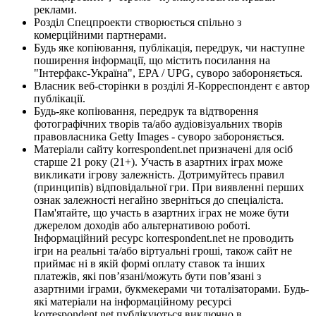
реклами.
Розділ Спецпроекти створюється спільно з
комерційними партнерами.
Будь яке копіювання, публікація, передрук, чи наступне
поширення інформації, що містить посилання на
"Інтерфакс-Україна", EPA / UPG, суворо забороняється.
Власник веб-сторінки в розділі Я-Корреспондент є автор
публікації.
Будь-яке копіювання, передрук та відтворення
фотографічних творів та/або аудіовізуальних творів
правовласника Getty Images - суворо забороняється.
Матеріали сайту korrespondent.net призначені для осіб
старше 21 року (21+). Участь в азартних іграх може
викликати ігрову залежність. Дотримуйтесь правил
(принципів) відповідальної гри. При виявленні перших
ознак залежності негайно зверніться до спеціаліста.
Пам'ятайте, що участь в азартних іграх не може бути
джерелом доходів або альтернативою роботі.
Інформаційний ресурс korrespondent.net не проводить
ігри на реальні та/або віртуальні гроші, також сайт не
приймає ні в якій формі оплату ставок та інших
платежів, які пов’язані/можуть бути пов’язані з
азартними іграми, букмекерами чи тоталізаторами. Будь-
які матеріали на інформаційному ресурсі
korrespondent.net публікуються виключно в