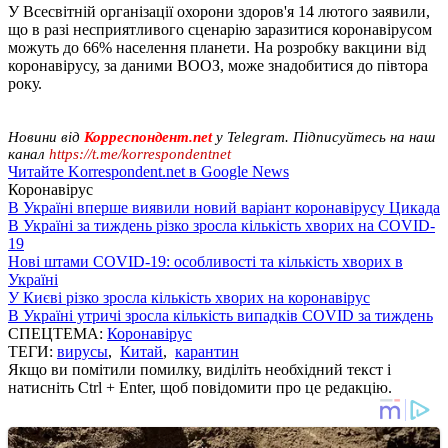
У Всесвітній організації охорони здоров'я 14 лютого заявили,
що в разі несприятливого сценарію заразитися коронавірусом
можуть до 66% населення планети. На розробку вакцини від
коронавірусу, за даними ВООЗ, може знадобитися до півтора
року.
Новини від
Корреспондент.net
у Telegram. Підписуйтесь на наш
канал
https://t.me/korrespondentnet
Читайте Korrespondent.net в Google News
Коронавірус
В Україні вперше виявили новий варіант коронавірусу Цикада
В Україні за тиждень різко зросла кількість хворих на COVID-
19
Нові штами COVID-19: особливості та кількість хворих в
Україні
У Києві різко зросла кількість хворих на коронавірус
В Україні утричі зросла кількість випадків COVID за тиждень
СПЕЦТЕМА:
Коронавірус
ТЕГИ:
вирусы
,
Китай
,
карантин
Якщо ви помітили помилку, виділіть необхідний текст і
натисніть Ctrl + Enter, щоб повідомити про це редакцію.