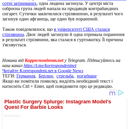
сотні затриманих
, одна людина загинула. У центрі міста
озброєна група людей напала на продавців контрабандних
сигарет. Сутички закінчилися стріляниною, в результаті чого
загинув один афганець, ще один був поранений.
Також повідомлялося, що
в університеті США сталася
стрілянина
. Двоє людей загинули й одна отримала поранення
в результаті стрілянини, яка сталася в гуртожитку. Її причина
з'ясовується.
Новини від
Корреспондент.net
у Telegram. Підписуйтесь на
наш канал
https://t.me/korrespondentnet
Читайте Korrespondent.net в Google News
ТЕГИ:
Германия
,
Берлин
,
стрельба
,
погибшие
Якщо ви помітили помилку, виділіть необхідний текст і
натисніть Ctrl + Enter, щоб повідомити про це редакцію.