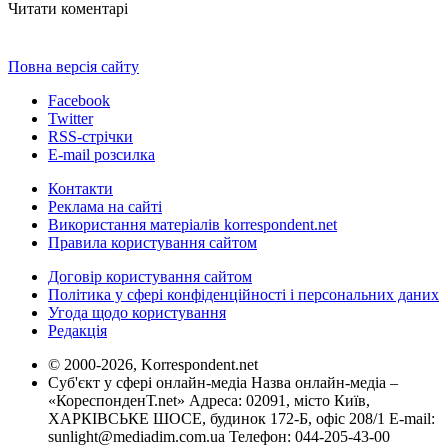
Читати коментарі
Повна версія сайту
Facebook
Twitter
RSS-стрічки
E-mail розсилка
Контакти
Реклама на сайті
Використання матеріалів korrespondent.net
Правила користування сайтом
Договір користування сайтом
Політика у сфері конфіденційності і персональних даних
Угода щодо користування
Редакція
© 2000-2026, Korrespondent.net
Суб'єкт у сфері онлайн-медіа Назва онлайн-медіа –
«КореспонденТ.net» Адреса: 02091, місто Київ,
ХАРКІВСЬКЕ ШОСЕ, будинок 172-Б, офіс 208/1 E-mail:
sunlight@mediadim.com.ua
Телефон: 044-205-43-00