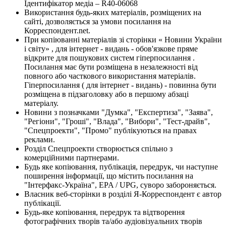
Ідентифікатор медіа – R40-06068
Використання будь-яких матеріалів, розміщених на
сайті, дозволяється за умови посилання на
Корреспондент.net.
При копіюванні матеріалів зі сторінки « Новини України
і світу» , для інтернет - видань - обов'язкове пряме
відкрите для пошукових систем гіперпосилання .
Посилання має бути розміщена в незалежності від
повного або часткового використання матеріалів.
Гіперпосилання ( для інтернет - видань) - повинна бути
розміщена в підзаголовку або в першому абзаці
матеріалу.
Новини з позначками "Думка", "Експертиза", "Заява",
"Регіони", "Гроші", "Влада", "Вибори", "Тест-драйв",
"Спецпроекти", "Промо" публікуються на правах
реклами.
Розділ Спецпроекти створюється спільно з
комерційними партнерами.
Будь яке копіювання, публікація, передрук, чи наступне
поширення інформації, що містить посилання на
"Інтерфакс-Україна", EPA / UPG, суворо забороняється.
Власник веб-сторінки в розділі Я-Корреспондент є автор
публікації.
Будь-яке копіювання, передрук та відтворення
фотографічних творів та/або аудіовізуальних творів