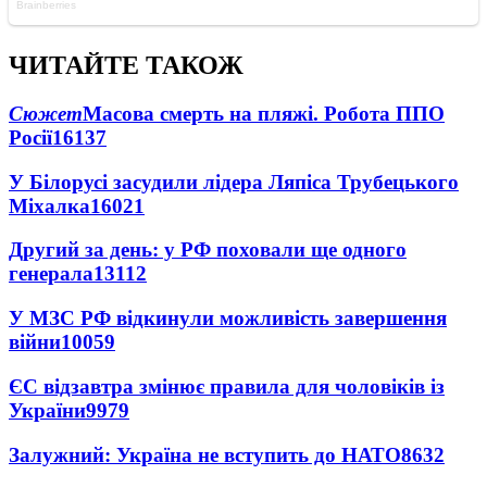
ЧИТАЙТЕ ТАКОЖ
Сюжет
Масова смерть на пляжі. Робота ППО
Росії
16137
У Білорусі засудили лідера Ляпіса Трубецького
Міхалка
16021
Другий за день: у РФ поховали ще одного
генерала
13112
У МЗС РФ відкинули можливість завершення
війни
10059
ЄС відзавтра змінює правила для чоловіків із
України
9979
Залужний: Україна не вступить до НАТО
8632