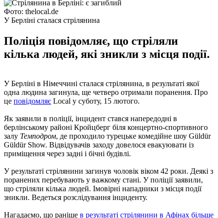
Фото: thelocal.de
У Берліні сталася стрілянина
Поліція повідомляє, що стріляли
кілька людей, які зникли з місця події.
У Берліні в Німеччині сталася стрілянина, в результаті якої
одна людина загинула, ще четверо отримали поранення. Про
це
повідомляє
Local у суботу, 15 лютого.
Як заявили в поліції, інцидент стався напередодні в
берлінському районі Кройцберг біля концертно-спортивного
залу
Темподром
, де проходило турецьке комедійне шоу Güldür
Güldür Show. Відвідувачів заходу довелося евакуювати із
приміщення через задні і бічні будівлі.
У результаті стрілянини загинув чоловік віком 42 роки. Деякі з
поранених перебувають у важкому стані. У поліції заявили,
що стріляли кілька людей. Імовірні нападники з місця події
зникли. Ведеться розслідування інциденту.
Нагадаємо, що раніше
в результаті стрілянини в Афінах більше