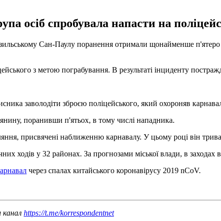
рупа осіб спробувала напасти на поліцей
бразильському Сан-Паулу поранення отримали щонайменше п'ятеро
ейського з метою пограбування. В результаті інциденту постражда
исника заволодіти зброєю поліцейського, який охороняв карнава
лянину, поранивши п'ятьох, в тому числі нападника.
ляння, присвячені наближенню карнавалу. У цьому році він трив
чних ходів у 32 районах. За прогнозами міської влади, в заходах в
карнавал
через спалах китайського коронавірусу 2019 nCoV.
ш канал
https://t.me/korrespondentnet