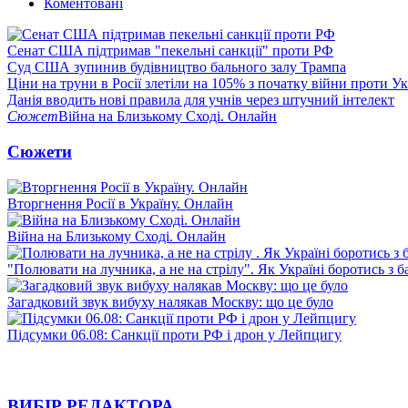
Коментовані
Сенат США підтримав "пекельні санкції" проти РФ
Суд США зупинив будівництво бального залу Трампа
Ціни на труни в Росії злетіли на 105% з початку війни проти У
Данія вводить нові правила для учнів через штучний інтелект
Сюжет
Війна на Близькому Сході. Онлайн
Сюжети
Вторгнення Росії в Україну. Онлайн
Війна на Близькому Сході. Онлайн
"Полювати на лучника, а не на стрілу". Як Україні боротись з 
Загадковий звук вибуху налякав Москву: що це було
Підсумки 06.08: Санкції проти РФ і дрон у Лейпцигу
ВИБІР РЕДАКТОРА