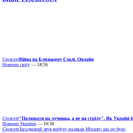
Сюжет
Війна на Близькому Сході. Онлайн
Новини світу
— 18:56
Сюжет
"Полювати на лучника, а не на стрілу". Як Україні 
Новини України
— 16:36
Сюжет
Загадковий звук вибуху налякав Москву: що це було