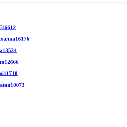
ї
16612
іхалка
16176
а
13524
ни
12666
ві
11718
раїни
10073