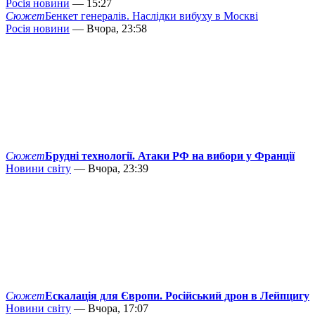
Росія новини
— 15:27
Сюжет
Бенкет генералів. Наслідки вибуху в Москві
Росія новини
— Вчора, 23:58
Сюжет
Брудні технології. Атаки РФ на вибори у Франції
Новини світу
— Вчора, 23:39
Сюжет
Ескалація для Європи. Російський дрон в Лейпцигу
Новини світу
— Вчора, 17:07