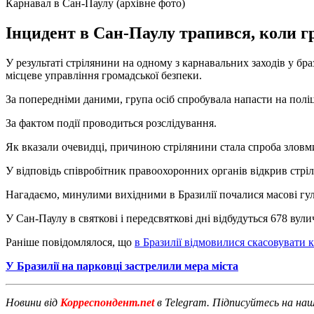
Карнавал в Сан-Паулу (архівне фото)
Інцидент в Сан-Паулу трапився, коли г
У результаті стрілянини на одному з карнавальних заходів у 
місцеве управління громадської безпеки.
За попередніми даними, група осіб спробувала напасти на поліц
За фактом події проводиться розслідування.
Як вказали очевидці, причиною стрілянини стала спроба зловм
У відповідь співробітник правоохоронних органів відкрив стрі
Нагадаємо, минулими вихідними в Бразилії почалися масові гу
У Сан-Паулу в святкові і передсвяткові дні відбудуться 678 вули
Раніше повідомлялося, що
в Бразилії відмовилися скасовувати 
У Бразилії на парковці застрелили мера міста
Новини від
Корреспондент.net
в Telegram. Підписуйтесь на на