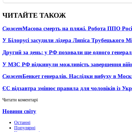
ЧИТАЙТЕ ТАКОЖ
Сюжет
Масова смерть на пляжі. Робота ППО Росі
У Білорусі засудили лідера Ляпіса Трубецького М
Другий за день: у РФ поховали ще одного генерал
У МЗС РФ відкинули можливість завершення вій
Сюжет
Бенкет генералів. Наслідки вибуху в Моск
ЄС відзавтра змінює правила для чоловіків із Ук
Читати коментарі
Новини світу
Останні
Популярні