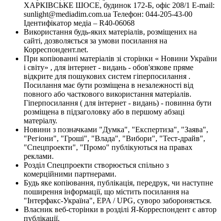
ХАРКІВСЬКЕ ШОСЕ, будинок 172-Б, офіс 208/1 E-mail:
sunlight@mediadim.com.ua
Телефон: 044-205-43-00
Ідентифікатор медіа – R40-06068
Використання будь-яких матеріалів, розміщених на
сайті, дозволяється за умови посилання на
Корреспондент.net.
При копіюванні матеріалів зі сторінки « Новини України
і світу» , для інтернет - видань - обов'язкове пряме
відкрите для пошукових систем гіперпосилання .
Посилання має бути розміщена в незалежності від
повного або часткового використання матеріалів.
Гіперпосилання ( для інтернет - видань) - повинна бути
розміщена в підзаголовку або в першому абзаці
матеріалу.
Новини з позначками "Думка", "Експертиза", "Заява",
"Регіони", "Гроші", "Влада", "Вибори", "Тест-драйв",
"Спецпроекти", "Промо" публікуються на правах
реклами.
Розділ Спецпроекти створюється спільно з
комерційними партнерами.
Будь яке копіювання, публікація, передрук, чи наступне
поширення інформації, що містить посилання на
"Інтерфакс-Україна", EPA / UPG, суворо забороняється.
Власник веб-сторінки в розділі Я-Корреспондент є автор
публікації.