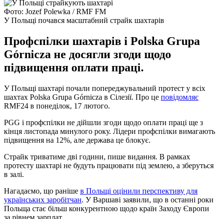
Фото: Jozef Polewka / RMF FM
У Польщі почався масштабний страйк шахтарів
Профспілки шахтарів і Polska Grupa
Górnicza не досягли згоди щодо
підвищення оплати праці.
У Польщі шахтарі почали попереджувальний протест у всіх
шахтах Polska Grupa Górnicza в Сілезії. Про це
повідомляє
RMF24 в понеділок, 17 лютого.
PGG і профспілки не дійшли згоди щодо оплати праці ще з
кінця листопада минулого року. Лідери профспілки вимагають
підвищення на 12%, але держава це блокує.
Страйк триватиме дві години, пише видання. В рамках
протесту шахтарі не будуть працювати під землею, а зберуться
в залі.
Нагадаємо, що раніше
в Польщі оцінили перспективу для
українських заробітчан
. У Варшаві заявили, що в останні роки
Польща стає більш конкурентною щодо країн Заходу Європи
за рівнем зарплат.