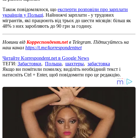
Також повідомлялося, що
експерти розповіли про зарплати
українців у Польщі
. Найнижчі зарплати - у трудових
мігрантів, які працюють від трьох до шести місяців: більш як
48% з них заробляють до 90 грн за годину.
Новини від
Корреспондент.net
в Telegram. Підписуйтесь на
наш канал
https://t.me/korrespondentnet
Читайте Korrespondent.net в Google News
ТЕГИ:
Забастовки
,
Польша
,
шахтеры
,
забастовка
Якщо ви помітили помилку, виділіть необхідний текст і
натисніть Ctrl + Enter, щоб повідомити про це редакцію.