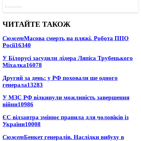
ЧИТАЙТЕ ТАКОЖ
Сюжет
Масова смерть на пляжі. Робота ППО
Росії
16340
У Білорусі засудили лідера Ляпіса Трубецького
Міхалка
16078
Другий за день: у РФ поховали ще одного
генерала
13283
У МЗС РФ відкинули можливість завершення
війни
10986
ЄС відзавтра змінює правила для чоловіків із
України
10008
Сюжет
Бенкет генералів. Наслідки вибуху в