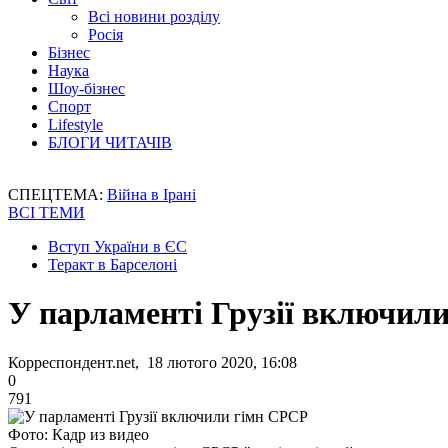
Всі новини розділу
Росія
Бізнес
Наука
Шоу-бізнес
Спорт
Lifestyle
БЛОГИ ЧИТАЧІВ
СПЕЦТЕМА:
Війна в Ірані
ВСІ ТЕМИ
Вступ України в ЄС
Теракт в Барселоні
У парламенті Грузії включил
Корреспондент.net, 18 лютого 2020, 16:08
0
791
Фото: Кадр из видео