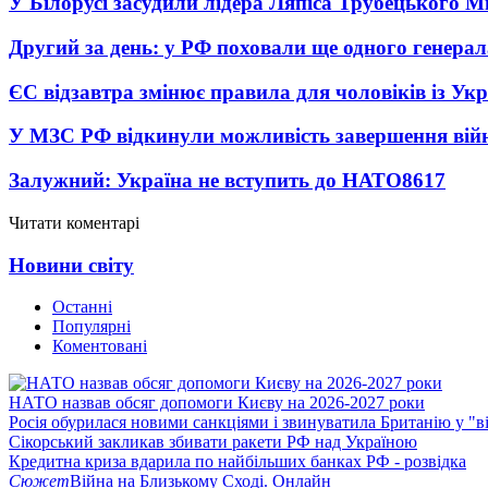
У Білорусі засудили лідера Ляпіса Трубецького М
Другий за день: у РФ поховали ще одного генерал
ЄС відзавтра змінює правила для чоловіків із Ук
У МЗС РФ відкинули можливість завершення вій
Залужний: Україна не вступить до НАТО
8617
Читати коментарі
Новини світу
Останні
Популярні
Коментовані
НАТО назвав обсяг допомоги Києву на 2026-2027 роки
Росія обурилася новими санкціями і звинуватила Британію у "в
Сікорський закликав збивати ракети РФ над Україною
Кредитна криза вдарила по найбільших банках РФ - розвідка
Сюжет
Війна на Близькому Сході. Онлайн