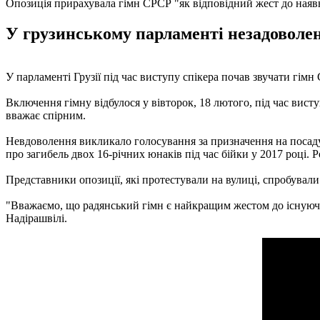
Опозиція прирахувала гімн СРСР "як відповідний жест до наявн
У грузинському парламенті незадоволен
У парламенті Грузії під час виступу спікера почав звучати гім
Включення гімну відбулося у вівторок, 18 лютого, під час вист
вважає спірним.
Невдоволення викликало голосування за призначення на посаду г
про загибель двох 16-річних юнаків під час бійки у 2017 році
Представники опозиції, які протестували на вулиці, спробували
"Вважаємо, що радянський гімн є найкращим жестом до існуючої
Надірашвілі.