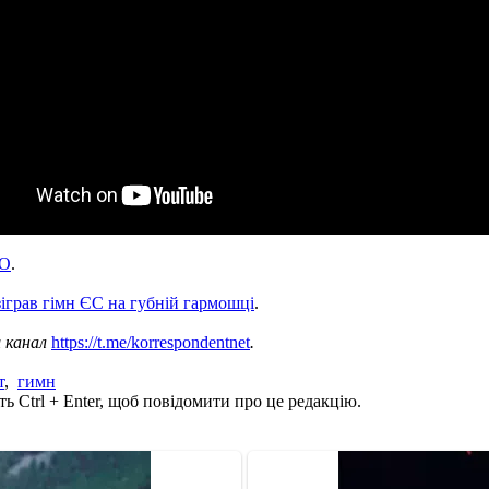
ТО
.
зіграв гімн ЄС на губній гармошці
.
ш канал
https://t.me/korrespondentnet
.
т
,
гимн
ь Ctrl + Enter, щоб повідомити про це редакцію.