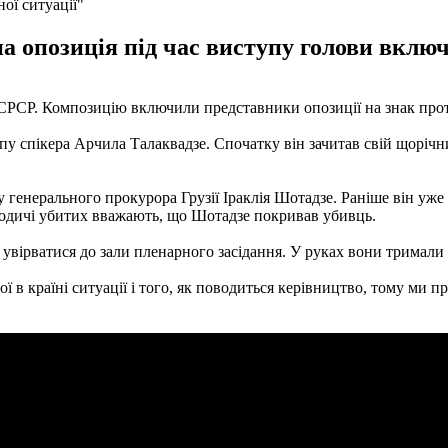
ої ситуації"
а опозиція під час виступу голови вклю
н СРСР. Композицію включили представники опозиції на знак проте
упу спікера Арчила Талаквадзе. Спочатку він зачитав свій щорічн
енерального прокурора Грузії Іраклія Шотадзе. Раніше він уже з
. Родичі убитих вважають, що Шотадзе покривав убивць.
 увірватися до зали пленарного засідання. У руках вони тримали
 в країні ситуації і того, як поводиться керівництво, тому ми п