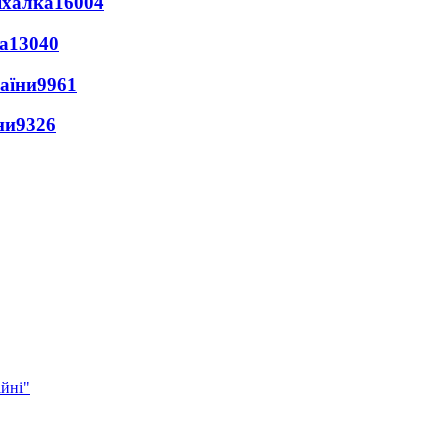
іхалка
16004
а
13040
раїни
9961
ни
9326
ійні"