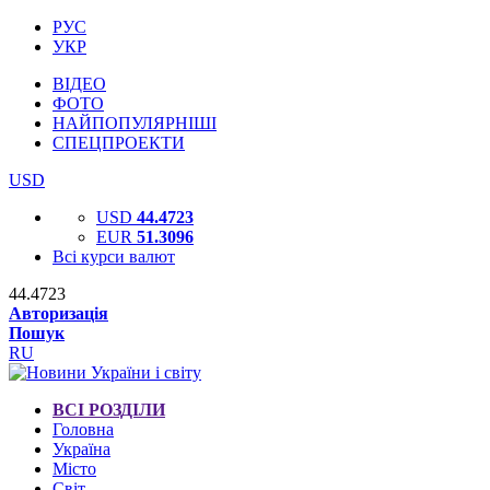
РУС
УКР
ВІДЕО
ФОТО
НАЙПОПУЛЯРНІШІ
СПЕЦПРОЕКТИ
USD
USD
44.4723
EUR
51.3096
Всі курси валют
44.4723
Авторизація
Пошук
RU
ВСІ РОЗДІЛИ
Головна
Україна
Місто
Світ