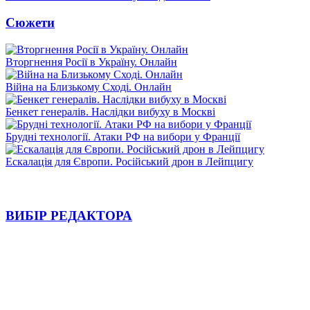
Сюжети
Вторгнення Росії в Україну. Онлайн
Війна на Близькому Сході. Онлайн
Бенкет генералів. Наслідки вибуху в Москві
Брудні технології. Атаки РФ на вибори у Франції
Ескалація для Європи. Російський дрон в Лейпцигу
ВИБІР РЕДАКТОРА