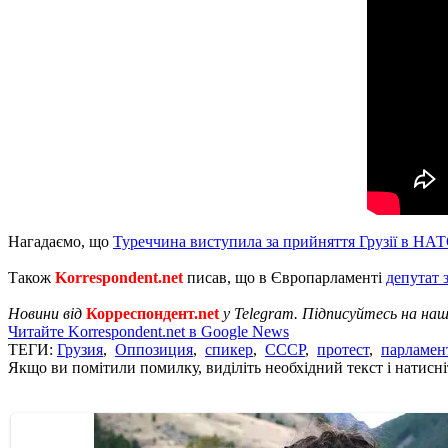
Нагадаємо, що
Туреччина виступила за прийняття Грузії в НА
Також
Korrespondent.net
писав, що в Європарламенті
депутат 
Новини від
Корреспондент.net
у Telegram. Підписуйтесь на на
Читайте Korrespondent.net в Google News
ТЕГИ:
Грузия
,
Оппозиция
,
спикер
,
СССР
,
протест
,
парламен
Якщо ви помітили помилку, виділіть необхідний текст і натисніт