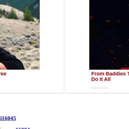
ї
16045