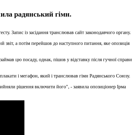
чила радянський гімн.
сту. Запис із засідання транслював сайт законодавчого органу.
ий звіт, а потім перейшов до наступного питання, яке опозиція
аймав цю посаду, однак, пішов у відставку після гучної справи
 плакати і мегафон, який і транслював гімн Радянського Союзу.
рийняли рішення включити його", - заявила опозиціонер Ірма