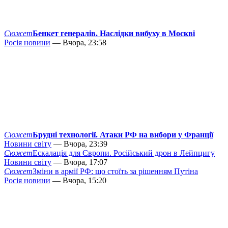
Сюжет
Бенкет генералів. Наслідки вибуху в Москві
Росія новини
— Вчора, 23:58
Сюжет
Брудні технології. Атаки РФ на вибори у Франції
Новини світу
— Вчора, 23:39
Сюжет
Ескалація для Європи. Російський дрон в Лейпцигу
Новини світу
— Вчора, 17:07
Сюжет
Зміни в армії РФ: що стоїть за рішенням Путіна
Росія новини
— Вчора, 15:20