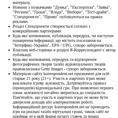
матеріалу.
Новини з позначками "Думка", "Експертиза", "Заява",
"Регіони", "Гроші", "Влада", "Вибори", "Тест-драйв",
"Спецпроекти", "Промо" публікуються на правах
реклами.
Розділ Спецпроекти створюється спільно з
комерційними партнерами.
Будь яке копіювання, публікація, передрук, чи наступне
поширення інформації, що містить посилання на
"Інтерфакс-Україна", EPA / UPG, суворо забороняється.
Власник веб-сторінки в розділі Я-Корреспондент є автор
публікації.
Будь-яке копіювання, передрук та відтворення
фотографічних творів та/або аудіовізуальних творів
правовласника Getty Images - суворо забороняється.
Матеріали сайту korrespondent.net призначені для осіб
старше 21 року (21+). Участь в азартних іграх може
викликати ігрову залежність. Дотримуйтесь правил
(принципів) відповідальної гри. При виявленні перших
ознак залежності негайно зверніться до спеціаліста.
Пам'ятайте, що участь в азартних іграх не може бути
джерелом доходів або альтернативою роботі.
Інформаційний ресурс korrespondent.net не проводить
ігри на реальні та/або віртуальні гроші, також сайт не
приймає ні в якій формі оплату ставок та інших