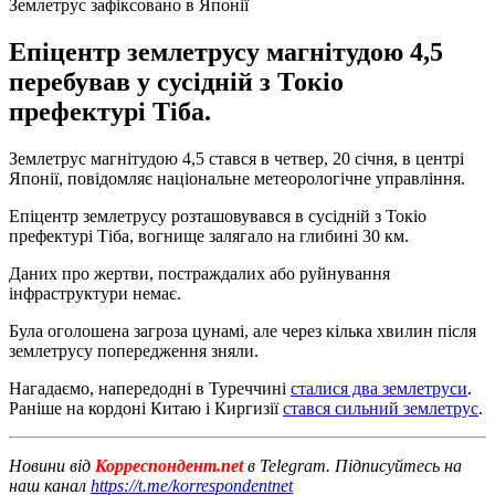
Землетрус зафіксовано в Японії
Епіцентр землетрусу магнітудою 4,5
перебував у сусідній з Токіо
префектурі Тіба.
Землетрус магнітудою 4,5 стався в четвер, 20 січня, в центрі
Японії, повідомляє національне метеорологічне управління.
Епіцентр землетрусу розташовувався в сусідній з Токіо
префектурі Тіба, вогнище залягало на глибині 30 км.
Даних про жертви, постраждалих або руйнування
інфраструктури немає.
Була оголошена загроза цунамі, але через кілька хвилин після
землетрусу попередження зняли.
Нагадаємо, напередодні в Туреччині
сталися два землетруси
.
Раніше на кордоні Китаю і Киргизії
стався сильний землетрус
.
Новини від
Корреспондент.net
в Telegram. Підписуйтесь на
наш канал
https://t.me/korrespondentnet