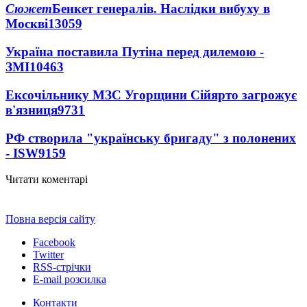
Сюжет
Бенкет генералів. Наслідки вибуху в
Москві
13059
Україна поставила Путіна перед дилемою -
ЗМІ
10463
Ексочільнику МЗС Угорщини Сійярто загрожує
в'язниця
9731
РФ створила "українську бригаду" з полонених
- ISW
9159
Читати коментарі
Повна версія сайту
Facebook
Twitter
RSS-стрічки
E-mail розсилка
Контакти