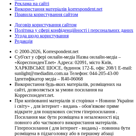
Реклама на сайті
Використання матеріалів korrespondent.net
Правила користування сайтом
Договір користування сайтом
Політика у сфері конфіденційності і персональних даних
Угода щодо користування
Редакція
© 2000-2026, Korrespondent.net
Суб'єкт у сфері онлайн-медіа Назва онлайн-медіа –
«КореспонденТ.net» Адреса: 02091, місто Київ,
ХАРКІВСЬКЕ ШОСЕ, будинок 172-Б, офіс 208/1 E-mail:
sunlight@mediadim.com.ua
Телефон: 044-205-43-00
Ідентифікатор медіа – R40-06068
Використання будь-яких матеріалів, розміщених на
сайті, дозволяється за умови посилання на
Корреспондент.net.
При копіюванні матеріалів зі сторінки « Новини України
і світу» , для інтернет - видань - обов'язкове пряме
відкрите для пошукових систем гіперпосилання .
Посилання має бути розміщена в незалежності від
повного або часткового використання матеріалів.
Гіперпосилання ( для інтернет - видань) - повинна бути
розміщена в підзаголовку або в першому абзаці