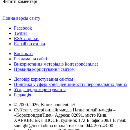
Читати коментарі
Повна версія сайту
Facebook
Twitter
RSS-стрічки
E-mail розсилка
Контакти
Реклама на сайті
Використання матеріалів korrespondent.net
Правила користування сайтом
Договір користування сайтом
Політика у сфері конфіденційності і персональних даних
Угода щодо користування
Редакція
© 2000-2026, Korrespondent.net
Суб'єкт у сфері онлайн-медіа Назва онлайн-медіа –
«КореспонденТ.net» Адреса: 02091, місто Київ,
ХАРКІВСЬКЕ ШОСЕ, будинок 172-Б, офіс 208/1 E-mail:
sunlight@mediadim.com.ua
Телефон: 044-205-43-00