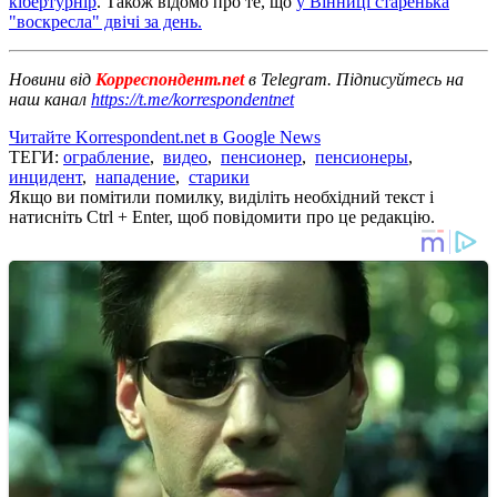
кібертурнір
. Також відомо про те, що
у Вінниці старенька
"воскресла" двічі за день.
Новини від
Корреспондент.net
в Telegram. Підписуйтесь на
наш канал
https://t.me/korrespondentnet
Читайте Korrespondent.net в Google News
ТЕГИ:
ограбление
,
видео
,
пенсионер
,
пенсионеры
,
инцидент
,
нападение
,
старики
Якщо ви помітили помилку, виділіть необхідний текст і
натисніть Ctrl + Enter, щоб повідомити про це редакцію.