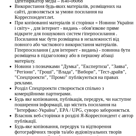
Ідентифікатор медіа – R40-06068
Використання будь-яких матеріалів, розміщених на
сайті, дозволяється за умови посилання на
Корреспондент.net.
При копіюванні матеріалів зі сторінки « Новини України
і світу» , для інтернет - видань - обов'язкове пряме
відкрите для пошукових систем гіперпосилання .
Посилання має бути розміщена в незалежності від
повного або часткового використання матеріалів.
Гіперпосилання ( для інтернет - видань) - повинна бути
розміщена в підзаголовку або в першому абзаці
матеріалу.
Новини з позначками "Думка", "Експертиза", "Заява",
"Регіони", "Гроші", "Влада", "Вибори", "Тест-драйв",
"Спецпроекти", "Промо" публікуються на правах
реклами.
Розділ Спецпроекти створюється спільно з
комерційними партнерами.
Будь яке копіювання, публікація, передрук, чи наступне
поширення інформації, що містить посилання на
"Інтерфакс-Україна", EPA / UPG, суворо забороняється.
Власник веб-сторінки в розділі Я-Корреспондент є автор
публікації.
Будь-яке копіювання, передрук та відтворення
фотографічних творів та/або аудіовізуальних творів