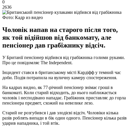
0
2636
Фото: Кадр из видео
Чоловік напав на старого після того,
як той відійшов від банкомату, але
пенсіонер дав грабіжнику відсіч.
У Британії пенсіонер відбився від грабіжника голими руками.
Про це повідомляє The Independent.
Інцидент стався в британському місті Кардіфф у темний час
доби. Подія потрапила на вуличну камеру спостереження.
На кадрах видно, як 77-річний пенсіонер знімає гроші в
банкоматі. Коли старий відходить, до нього наближається
чоловік і несподівано нападає. Грабіжник приставляє до горла
пенсіонера предмет, схожий на невелике лезо.
Старий не розгубився і дав злодієві відсіч. Чоловіки кілька
разів роблять випади в бік один одного. Пенсіонер кілька разів
ударив нападника, і той втік.