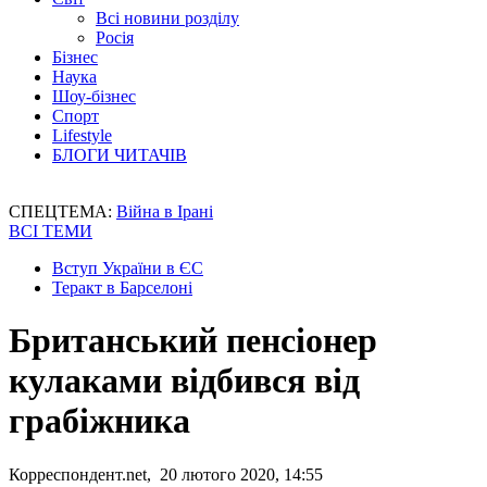
Всі новини розділу
Росія
Бізнес
Наука
Шоу-бізнес
Спорт
Lifestyle
БЛОГИ ЧИТАЧІВ
СПЕЦТЕМА:
Війна в Ірані
ВСІ ТЕМИ
Вступ України в ЄС
Теракт в Барселоні
Британський пенсіонер
кулаками відбився від
грабіжника
Корреспондент.net, 20 лютого 2020, 14:55