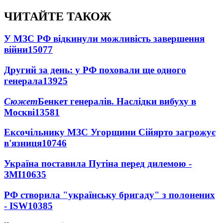
ЧИТАЙТЕ ТАКОЖ
У МЗС РФ відкинули можливість завершення
війни
15077
Другий за день: у РФ поховали ще одного
генерала
13925
Сюжет
Бенкет генералів. Наслідки вибуху в
Москві
13581
Ексочільнику МЗС Угорщини Сійярто загрожує
в'язниця
10746
Україна поставила Путіна перед дилемою -
ЗМІ
10635
РФ створила "українську бригаду" з полонених
- ISW
10385