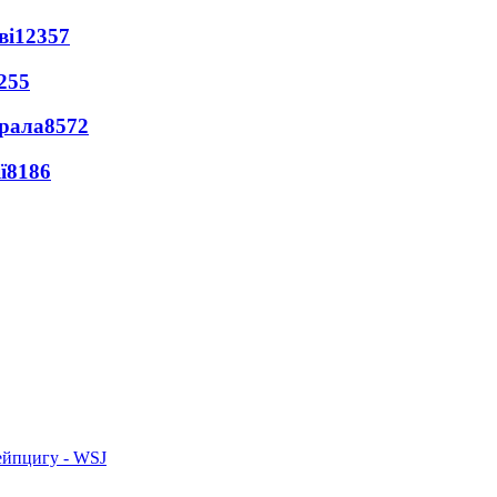
ві
12357
255
ерала
8572
ї
8186
ейпцигу - WSJ