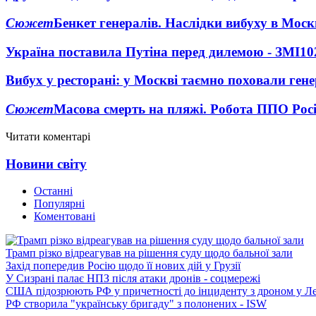
Сюжет
Бенкет генералів. Наслідки вибуху в Моск
Україна поставила Путіна перед дилемою - ЗМІ
10
Вибух у ресторані: у Москві таємно поховали ген
Сюжет
Масова смерть на пляжі. Робота ППО Росі
Читати коментарі
Новини світу
Останні
Популярні
Коментовані
Трамп різко відреагував на рішення суду щодо бальної зали
Захід попередив Росію щодо її нових дій у Грузії
У Сизрані палає НПЗ після атаки дронів - соцмережі
США підозрюють РФ у причетності до інциденту з дроном у Л
РФ створила "українську бригаду" з полонених - ISW