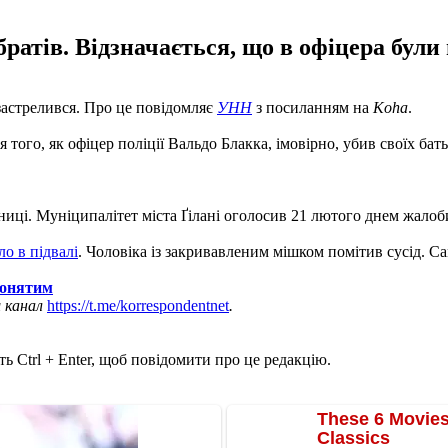
братів. Відзначається, що в офіцера були
м застрелився. Про це повідомляє
УНН
з посиланням на
Koha
.
ля того, як офіцер поліції Вальдо Блакка, імовірно, убив своїх бат
ниці. Муніципалітет міста Ґілані оголосив 21 лютого днем жалоб
ло в підвалі
. Чоловіка із закривавленим мішком помітив сусід. Са
понятим
ш канал
https://t.me/korrespondentnet
.
ь Ctrl + Enter, щоб повідомити про це редакцію.