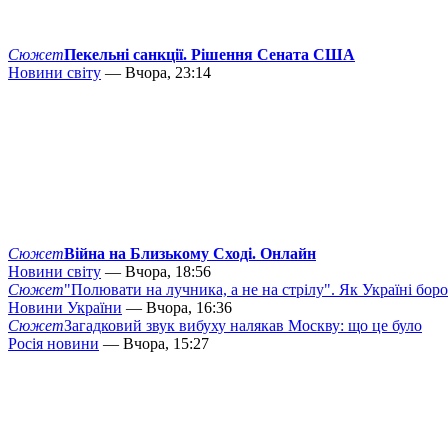
Сюжет
Пекельні санкції. Рішення Сената США
Новини світу
— Вчора, 23:14
Сюжет
Війна на Близькому Сході. Онлайн
Новини світу
— Вчора, 18:56
Сюжет
"Полювати на лучника, а не на стрілу". Як Україні бор
Новини України
— Вчора, 16:36
Сюжет
Загадковий звук вибуху налякав Москву: що це було
Росія новини
— Вчора, 15:27