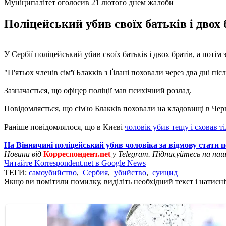
Муніципалітет оголосив 21 лютого днем жалоби
Поліцейський убив своїх батьків і двох 
У Сербії поліцейський убив своїх батьків і двох братів, а поті
"П'ятьох членів сім'ї Блакків з Ґілані поховали через два дні піс
Зазначається, що офіцер поліції мав психічний розлад.
Повідомляється, що сім'ю Блакків поховали на кладовищі в Чер
Раніше повідомлялося, що в Києві
чоловік убив тещу і сховав ті
На Вінничині поліцейський убив чоловіка за відмову стати 
Новини від
Корреспондент.net
у Telegram. Підписуйтесь на на
Читайте Korrespondent.net в Google News
ТЕГИ:
самоубийство
,
Сербия
,
убийство
,
суицид
Якщо ви помітили помилку, виділіть необхідний текст і натисніт