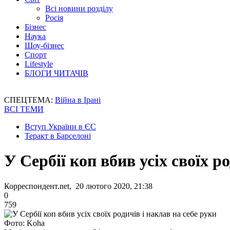
Всі новини розділу
Росія
Бізнес
Наука
Шоу-бізнес
Спорт
Lifestyle
БЛОГИ ЧИТАЧІВ
СПЕЦТЕМА:
Війна в Ірані
ВСІ ТЕМИ
Вступ України в ЄС
Теракт в Барселоні
У Сербії коп вбив усіх своїх р
Корреспондент.net, 20 лютого 2020, 21:38
0
759
Фото: Koha