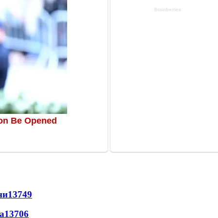
ни
13749
а
13706