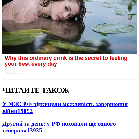
ЧИТАЙТЕ ТАКОЖ
У МЗС РФ відкинули можливість завершення
війни
15092
Другий за день: у РФ поховали ще одного
генерала
13935