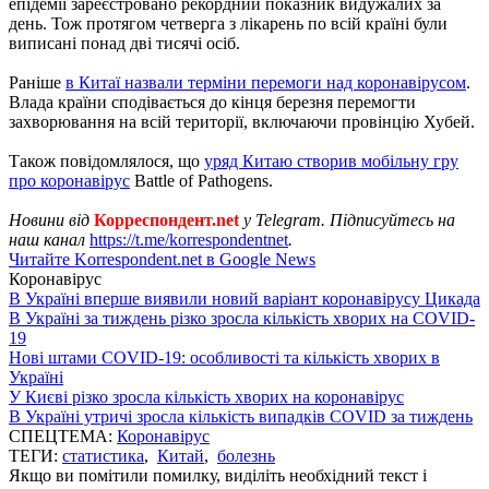
епідемії зареєстровано рекордний показник видужалих за
день. Тож протягом четверга з лікарень по всій країні були
виписані понад дві тисячі осіб.
Раніше
в Китаї назвали терміни перемоги над коронавірусом
.
Влада країни сподівається до кінця березня перемогти
захворювання на всій території, включаючи провінцію Хубей.
Також повідомлялося, що
уряд Китаю створив мобільну гру
про коронавірус
Battle of Pathogens.
Новини від
Корреспондент.net
у Telegram. Підписуйтесь на
наш канал
https://t.me/korrespondentnet
.
Читайте Korrespondent.net в Google News
Коронавірус
В Україні вперше виявили новий варіант коронавірусу Цикада
В Україні за тиждень різко зросла кількість хворих на COVID-
19
Нові штами COVID-19: особливості та кількість хворих в
Україні
У Києві різко зросла кількість хворих на коронавірус
В Україні утричі зросла кількість випадків COVID за тиждень
СПЕЦТЕМА:
Коронавірус
ТЕГИ:
статистика
,
Китай
,
болезнь
Якщо ви помітили помилку, виділіть необхідний текст і