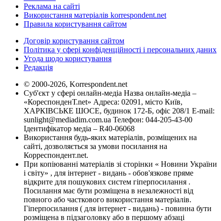
Реклама на сайті
Використання матеріалів korrespondent.net
Правила користування сайтом
Договір користування сайтом
Політика у сфері конфіденційності і персональних даних
Угода щодо користування
Редакція
© 2000-2026, Korrespondent.net
Суб'єкт у сфері онлайн-медіа Назва онлайн-медіа –
«КореспонденТ.net» Адреса: 02091, місто Київ,
ХАРКІВСЬКЕ ШОСЕ, будинок 172-Б, офіс 208/1 E-mail:
sunlight@mediadim.com.ua
Телефон: 044-205-43-00
Ідентифікатор медіа – R40-06068
Використання будь-яких матеріалів, розміщених на
сайті, дозволяється за умови посилання на
Корреспондент.net.
При копіюванні матеріалів зі сторінки « Новини України
і світу» , для інтернет - видань - обов'язкове пряме
відкрите для пошукових систем гіперпосилання .
Посилання має бути розміщена в незалежності від
повного або часткового використання матеріалів.
Гіперпосилання ( для інтернет - видань) - повинна бути
розміщена в підзаголовку або в першому абзаці