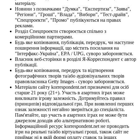
матеріалу.
Новини з позначками "Думка", "Експертиза", "Заява",
"Регіони", "Гроші", "Влада", "Вибори", "Тест-драйв",
"Спецпроекти", "Промо" публікуються на правах
реклами.
Розділ Спецпроекти створюється спільно з
комерційними партнерами.
Будь яке копіювання, публікація, передрук, чи наступне
поширення інформації, що містить посилання на
"Інтерфакс-Україна", EPA / UPG, суворо забороняється.
Власник веб-сторінки в розділі Я-Корреспондент є автор
публікації.
Будь-яке копіювання, передрук та відтворення
фотографічних творів та/або аудіовізуальних творів
правовласника Getty Images - суворо забороняється.
Матеріали сайту korrespondent.net призначені для осіб
старше 21 року (21+). Участь в азартних іграх може
викликати ігрову залежність. Дотримуйтесь правил
(принципів) відповідальної гри. При виявленні перших
ознак залежності негайно зверніться до спеціаліста.
Пам'ятайте, що участь в азартних іграх не може бути
джерелом доходів або альтернативою роботі.
Інформаційний ресурс korrespondent.net не проводить
ігри на реальні та/або віртуальні гроші, також сайт не
приймає ні в якій формі оплату ставок та інших