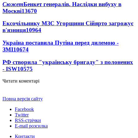
Сюжет
Бенкет генералів. Наслідки вибуху в
Москві
13670
Ексочільнику МЗС Угорщини Сійярто загрожує
в'язниця
10964
Україна поставила Путіна перед дилемою -
ЗМІ
10674
РФ створила "українську бригаду" з полонених
- ISW
10575
Читати коментарі
Повна версія сайту
Facebook
Twitter
RSS-стрічки
E-mail розсилка
Контакти