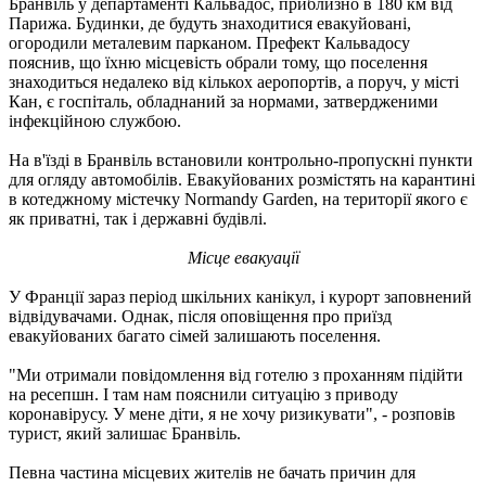
Бранвіль у департаменті Кальвадос, приблизно в 180 км від
Парижа. Будинки, де будуть знаходитися евакуйовані,
огородили металевим парканом. Префект Кальвадосу
пояснив, що їхню місцевість обрали тому, що поселення
знаходиться недалеко від кількох аеропортів, а поруч, у місті
Кан, є госпіталь, обладнаний за нормами, затвердженими
інфекційною службою.
На в'їзді в Бранвіль встановили контрольно-пропускні пункти
для огляду автомобілів. Евакуйованих розмістять на карантині
в котеджному містечку Normandy Garden, на території якого є
як приватні, так і державні будівлі.
Місце евакуації
У Франції зараз період шкільних канікул, і курорт заповнений
відвідувачами. Однак, після оповіщення про приїзд
евакуйованих багато сімей залишають поселення.
"Ми отримали повідомлення від готелю з проханням підійти
на ресепшн. І там нам пояснили ситуацію з приводу
коронавірусу. У мене діти, я не хочу ризикувати", - розповів
турист, який залишає Бранвіль.
Певна частина місцевих жителів не бачать причин для