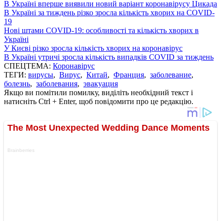
В Україні вперше виявили новий варіант коронавірусу Цикада
В Україні за тиждень різко зросла кількість хворих на COVID-
19
Нові штами COVID-19: особливості та кількість хворих в
Україні
У Києві різко зросла кількість хворих на коронавірус
В Україні утричі зросла кількість випадків COVID за тиждень
СПЕЦТЕМА:
Коронавірус
ТЕГИ:
вирусы
,
Вирус
,
Китай
,
Франция
,
заболевание
,
болезнь
,
заболевания
,
эвакуация
Якщо ви помітили помилку, виділіть необхідний текст і
натисніть Ctrl + Enter, щоб повідомити про це редакцію.