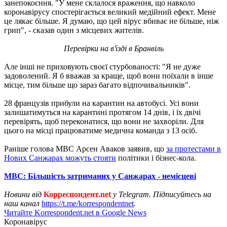
занепокоєння. "У мене склалося враження, що навколо
коронавірусу спостерігається великий медійний ефект. Мене
це лякає більше. Я думаю, що цей вірус вбиває не більше, ніж
грип", - сказав один з місцевих жителів.
Перевірки на в'їзді в Бранвіль
Але інші не приховують своєї стурбованості: "Я не дуже
задоволений. Я б вважав за краще, щоб вони поїхали в інше
місце, тим більше що зараз багато відпочивальників".
28 французів прибули на карантин на автобусі. Усі вони
залишатимуться на карантині протягом 14 днів, і їх двічі
перевірять, щоб переконатися, що вони не захворіли. Для
цього на місці працюватиме медична команда з 13 осіб.
Раніше голова МВС Арсен Аваков заявив, що
за протестами в
Нових Санжарах можуть стояти
політики і бізнес-кола.
МВС: Більшість затриманих у Санжарах - немісцеві
Новини від
Корреспондент.net
у Telegram. Підписуйтесь на
наш канал
https://t.me/korrespondentnet
.
Читайте Korrespondent.net в Google News
Коронавірус