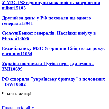
У МЗС РФ відкинули можливість завершення
війни
15103
Другий за день: у РФ поховали ще одного
генерала
13941
Сюжет
Бенкет генералів. Наслідки вибуху в
Москві
13696
Ексочільнику МЗС Угорщини Сійярто загрожує
в'язниця
11054
Україна поставила Путіна перед дилемою -
ЗМІ
10699
РФ створила "українську бригаду" з полонених
- ISW
10682
Читати коментарі
Повна версія сайту