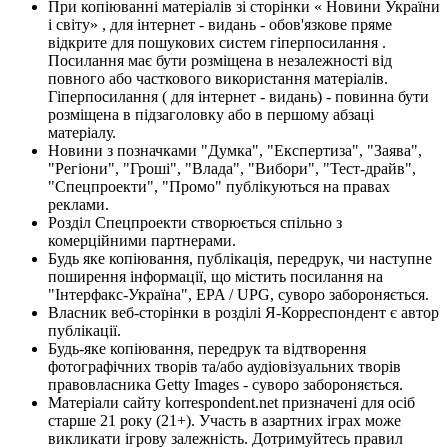
При копіюванні матеріалів зі сторінки « Новини України
і світу» , для інтернет - видань - обов'язкове пряме
відкрите для пошукових систем гіперпосилання .
Посилання має бути розміщена в незалежності від
повного або часткового використання матеріалів.
Гіперпосилання ( для інтернет - видань) - повинна бути
розміщена в підзаголовку або в першому абзаці
матеріалу.
Новини з позначками "Думка", "Експертиза", "Заява",
"Регіони", "Гроші", "Влада", "Вибори", "Тест-драйв",
"Спецпроекти", "Промо" публікуються на правах
реклами.
Розділ Спецпроекти створюється спільно з
комерційними партнерами.
Будь яке копіювання, публікація, передрук, чи наступне
поширення інформації, що містить посилання на
"Інтерфакс-Україна", EPA / UPG, суворо забороняється.
Власник веб-сторінки в розділі Я-Корреспондент є автор
публікації.
Будь-яке копіювання, передрук та відтворення
фотографічних творів та/або аудіовізуальних творів
правовласника Getty Images - суворо забороняється.
Матеріали сайту korrespondent.net призначені для осіб
старше 21 року (21+). Участь в азартних іграх може
викликати ігрову залежність. Дотримуйтесь правил