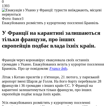
0
1393
Фото: france3
Евакуйованих розмістять у курортному поселенні Бранвіль
У Франції на карантині залишаються
тільки французи, про інших
європейців подбає влада їхніх країн.
Франція через коронавірус евакуювала своїх останніх
громадян з Уханю. Евакуйованих везуть у курортне поселення
Бранвіль. Про це повідомляє
France Info
.
Літак з Китаю прилетів у п'ятницю, 21 лютого, у паризький
аеропорт імені Шарля де Голля. На його борту перебували 28
французів і 36 громадян з інших країн ЄС. У Франції на
карантині залишатимуться тільки французи, про інших
європейців подбає влада їхніх країн.
Усіх евакуйованих розмістять у курортному поселенні