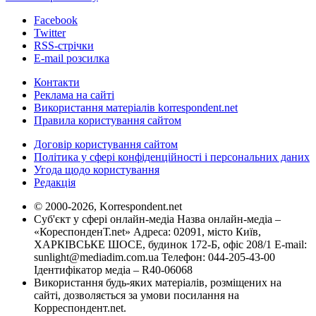
Facebook
Twitter
RSS-стрічки
E-mail розсилка
Контакти
Реклама на сайті
Використання матеріалів korrespondent.net
Правила користування сайтом
Договір користування сайтом
Політика у сфері конфіденційності і персональних даних
Угода щодо користування
Редакція
© 2000-2026, Korrespondent.net
Суб'єкт у сфері онлайн-медіа Назва онлайн-медіа –
«КореспонденТ.net» Адреса: 02091, місто Київ,
ХАРКІВСЬКЕ ШОСЕ, будинок 172-Б, офіс 208/1 E-mail:
sunlight@mediadim.com.ua
Телефон: 044-205-43-00
Ідентифікатор медіа – R40-06068
Використання будь-яких матеріалів, розміщених на
сайті, дозволяється за умови посилання на
Корреспондент.net.