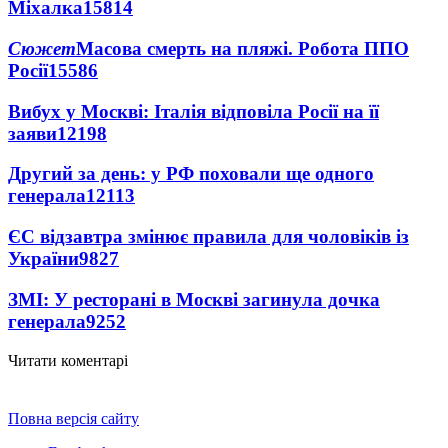
Міхалка
15814
Сюжет
Масова смерть на пляжі. Робота ППО
Росії
15586
Вибух у Москві: Італія відповіла Росії на її
заяви
12198
Другий за день: у РФ поховали ще одного
генерала
12113
ЄС відзавтра змінює правила для чоловіків із
України
9827
ЗМІ: У ресторані в Москві загинула дочка
генерала
9252
Читати коментарі
Повна версія сайту