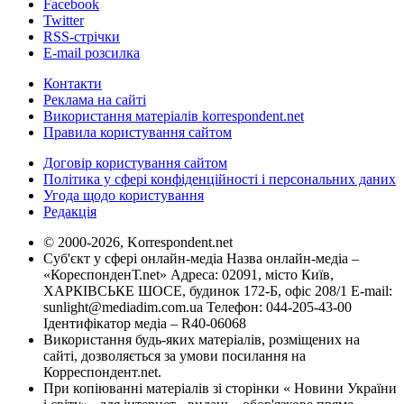
Facebook
Twitter
RSS-стрічки
E-mail розсилка
Контакти
Реклама на сайті
Використання матеріалів korrespondent.net
Правила користування сайтом
Договір користування сайтом
Політика у сфері конфіденційності і персональних даних
Угода щодо користування
Редакція
© 2000-2026, Korrespondent.net
Суб'єкт у сфері онлайн-медіа Назва онлайн-медіа –
«КореспонденТ.net» Адреса: 02091, місто Київ,
ХАРКІВСЬКЕ ШОСЕ, будинок 172-Б, офіс 208/1 E-mail:
sunlight@mediadim.com.ua
Телефон: 044-205-43-00
Ідентифікатор медіа – R40-06068
Використання будь-яких матеріалів, розміщених на
сайті, дозволяється за умови посилання на
Корреспондент.net.
При копіюванні матеріалів зі сторінки « Новини України