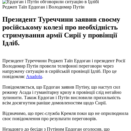
Реджеп Таїп Ердоган і Володимир Путін
Президент Туреччини заявив своєму
російському колезі про необхідність
стримування армії Сирії у провінції
Ідліб.
Президент Туреччини Реджеп Таїп Ердоган і президент Росії
Володимир Путін провели телефонні переговори через
напружену ситуацію в сирійській провінції Ідліб. Про це
повідомляє
Anadolu
.
Повідомляється, що Ердоган заявив Путіну, що наступ сил
режиму Асада і гуманітарну кризу в провінції слід негайно
зупинити. Також Ердоган і Путін висловили прихильність
всім досягнутим раніше домовленостям щодо Сирії.
Відзначимо, що прес-служба Кремля поки що не оприлюднила
своє повідомлення про результати переговорів.
Незадовго до бесіди з Путіним Ердоган оголосив, що