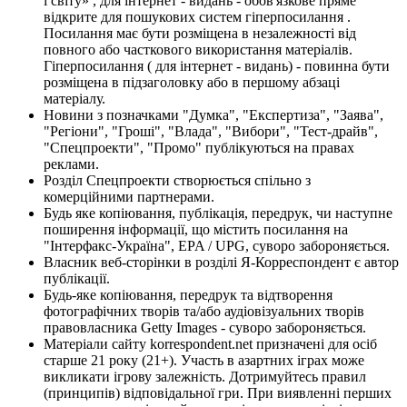
і світу» , для інтернет - видань - обов'язкове пряме
відкрите для пошукових систем гіперпосилання .
Посилання має бути розміщена в незалежності від
повного або часткового використання матеріалів.
Гіперпосилання ( для інтернет - видань) - повинна бути
розміщена в підзаголовку або в першому абзаці
матеріалу.
Новини з позначками "Думка", "Експертиза", "Заява",
"Регіони", "Гроші", "Влада", "Вибори", "Тест-драйв",
"Спецпроекти", "Промо" публікуються на правах
реклами.
Розділ Спецпроекти створюється спільно з
комерційними партнерами.
Будь яке копіювання, публікація, передрук, чи наступне
поширення інформації, що містить посилання на
"Інтерфакс-Україна", EPA / UPG, суворо забороняється.
Власник веб-сторінки в розділі Я-Корреспондент є автор
публікації.
Будь-яке копіювання, передрук та відтворення
фотографічних творів та/або аудіовізуальних творів
правовласника Getty Images - суворо забороняється.
Матеріали сайту korrespondent.net призначені для осіб
старше 21 року (21+). Участь в азартних іграх може
викликати ігрову залежність. Дотримуйтесь правил
(принципів) відповідальної гри. При виявленні перших