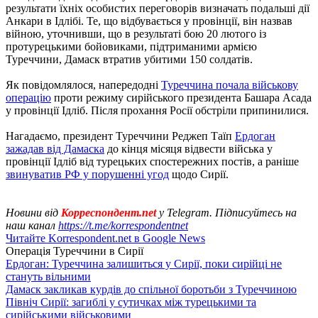
результати їхніх особистих переговорів визначать подальші дії
Анкари в Ідлібі. Те, що відбувається у провінції, він назвав
війною, уточнивши, що в результаті бою 20 лютого із
протурецькими бойовиками, підтриманими армією
Туреччини, Дамаск втратив убитими 150 солдатів.
Як повідомлялося, напередодні
Туреччина почала військову
операцію
проти режиму сирійського президента Башара Асада
у провінції Ідліб. Після прохання Росії обстріли припинилися.
Нагадаємо, президент Туреччини Реджеп Таїп
Ердоган
зажадав від Дамаска
до кінця місяця відвести війська у
провінції Ідліб від турецьких спостережних постів, а раніше
звинуватив РФ у порушенні угод
щодо Сирії.
Новини від
Корреспондент.net
у Telegram. Підписуйтесь на
наш канал
https://t.me/korrespondentnet
Читайте Korrespondent.net в Google News
Операція Туреччини в Сирії
Ердоган: Туреччина залишиться у Сирії, поки сирійці не
стануть вільними
Дамаск закликав курдів до спільної боротьби з Туреччиною
Північ Сирії: загиблі у сутичках між турецькими та
сирійськими військовими