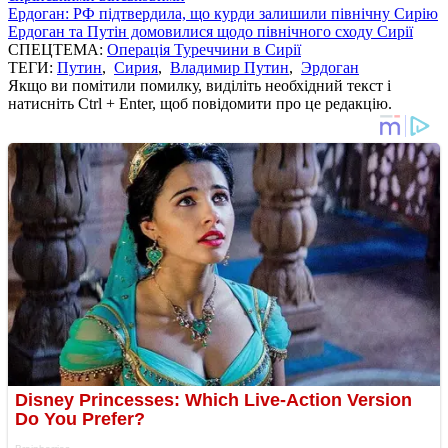
Ердоган: РФ підтвердила, що курди залишили північну Сирію
Ердоган та Путін домовилися щодо північного сходу Сирії
СПЕЦТЕМА:
Операція Туреччини в Сирії
ТЕГИ:
Путин
,
Сирия
,
Владимир Путин
,
Эрдоган
Якщо ви помітили помилку, виділіть необхідний текст і
натисніть Ctrl + Enter, щоб повідомити про це редакцію.