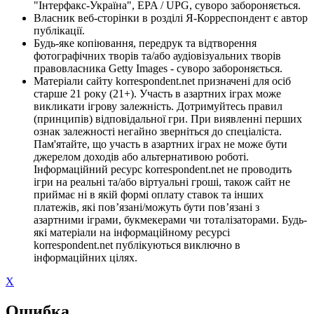
"Інтерфакс-Україна", EPA / UPG, суворо забороняється.
Власник веб-сторінки в розділі Я-Корреспондент є автор
публікації.
Будь-яке копіювання, передрук та відтворення
фотографічних творів та/або аудіовізуальних творів
правовласника Getty Images - суворо забороняється.
Матеріали сайту korrespondent.net призначені для осіб
старше 21 року (21+). Участь в азартних іграх може
викликати ігрову залежність. Дотримуйтесь правил
(принципів) відповідальної гри. При виявленні перших
ознак залежності негайно зверніться до спеціаліста.
Пам'ятайте, що участь в азартних іграх не може бути
джерелом доходів або альтернативою роботі.
Інформаційний ресурс korrespondent.net не проводить
ігри на реальні та/або віртуальні гроші, також сайт не
приймає ні в якій формі оплату ставок та інших
платежів, які пов’язані/можуть бути пов’язані з
азартними іграми, букмекерами чи тоталізаторами. Будь-
які матеріали на інформаційному ресурсі
korrespondent.net публікуються виключно в
інформаційних цілях.
X
Ошибка