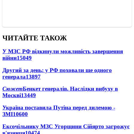
ЧИТАЙТЕ ТАКОЖ
У МЗС РФ відкинули можливість завершення
війни
15049
Другий за день: у РФ поховали ще одного
генерала
13897
Сюжет
Бенкет генералів. Наслідки вибуху в
Москві
13449
Україна поставила Путіна перед дилемою -
ЗМІ
10600
Ексочільнику МЗС Угорщини Сійярто загрожує
в'язниця
10474