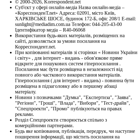
© 2000-2026, Korrespondent.net
Суб'єкт у сфері онлайн-медіа Назва онлайн-медіа –
«КореспонденТ.net» Адреса: 02091, місто Київ,
ХАРКІВСЬКЕ ШОСЕ, будинок 172-Б, офіс 208/1 E-mail:
sunlight@mediadim.com.ua
Телефон: 044-205-43-00
Ідентифікатор медіа – R40-06068
Використання будь-яких матеріалів, розміщених на
сайті, дозволяється за умови посилання на
Корреспондент.net.
При копіюванні матеріалів зі сторінки « Новини України
і світу» , для інтернет - видань - обов'язкове пряме
відкрите для пошукових систем гіперпосилання .
Посилання має бути розміщена в незалежності від
повного або часткового використання матеріалів.
Гіперпосилання ( для інтернет - видань) - повинна бути
розміщена в підзаголовку або в першому абзаці
матеріалу.
Новини з позначками "Думка", "Експертиза", "Заява",
"Регіони", "Гроші", "Влада", "Вибори", "Тест-драйв",
"Спецпроекти", "Промо" публікуються на правах
реклами.
Розділ Спецпроекти створюється спільно з
комерційними партнерами.
Будь яке копіювання, публікація, передрук, чи наступне
поширення інформації, що містить посилання на