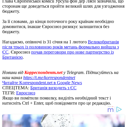
Глава Європейської комісії Урсула фон дер Ляєн зазначила, що
сторонам ще доведеться пройти великий шлях для узгодження
бюджету.
За її словами, до кінця поточного року країнам необхідно
домовитися, інакше Євросоюз ризикує залишитися без
бюджету.
Нагадаємо, опівночі із 31 січня на 1 лютого
Великобританія
після трьох із половиною років метань формально вийшла з
ЄС
. Євросоюз
почав переговори про нове партнерство із
Британією
.
Новини від
Корреспондент.net
у Telegram. Підписуйтесь на
наш канал
https://t.me/korrespondentnet
Читайте Korrespondent.net в Google News
СПЕЦТЕМА:
Британія виходить з ЄС
ТЕГИ:
Евросоюз
Якщо ви помітили помилку, виділіть необхідний текст і
натисніть Ctrl + Enter, щоб повідомити про це редакцію.