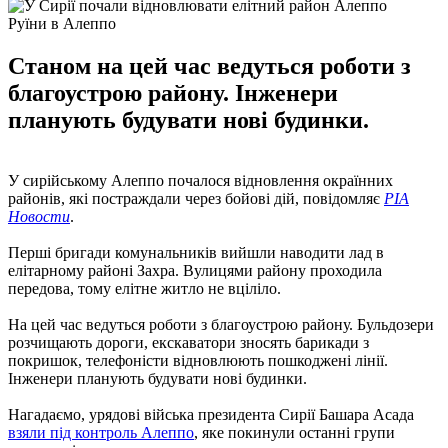
Руїни в Алеппо
Станом на цей час ведуться роботи з
благоустрою району. Інженери
планують будувати нові будинки.
У сирійському Алеппо почалося відновлення окраїнних
районів, які постраждали через бойові дій, повідомляє
РІА
Новости
.
Перші бригади комунальників вийшли наводити лад в
елітарному районі Захра. Вулицями району проходила
передова, тому елітне житло не вціліло.
На цей час ведуться роботи з благоустрою району. Бульдозери
розчищають дороги, екскаватори зносять барикади з
покришок, телефоністи відновлюють пошкоджені лінії.
Інженери планують будувати нові будинки.
Нагадаємо, урядові війська президента Сирії Башара Асада
взяли під контроль Алеппо
, яке покинули останні групи