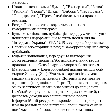
матеріалу.
Новини з позначками "Думка", "Експертиза", "Заява",
"Регіони", "Гроші", "Влада", "Вибори", "Тест-драйв",
"Спецпроекти", "Промо" публікуються на правах
реклами.
Розділ Спецпроекти створюється спільно з
комерційними партнерами.
Будь яке копіювання, публікація, передрук, чи наступне
поширення інформації, що містить посилання на
"Інтерфакс-Україна", EPA / UPG, суворо забороняється.
Власник веб-сторінки в розділі Я-Корреспондент є автор
публікації.
Будь-яке копіювання, передрук та відтворення
фотографічних творів та/або аудіовізуальних творів
правовласника Getty Images - суворо забороняється.
Матеріали сайту korrespondent.net призначені для осіб
старше 21 року (21+). Участь в азартних іграх може
викликати ігрову залежність. Дотримуйтесь правил
(принципів) відповідальної гри. При виявленні перших
ознак залежності негайно зверніться до спеціаліста.
Пам'ятайте, що участь в азартних іграх не може бути
джерелом доходів або альтернативою роботі.
Інформаційний ресурс korrespondent.net не проводить
ігри на реальні та/або віртуальні гроші, також сайт не
приймає ні в якій формі оплату ставок та інших