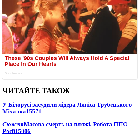
ЧИТАЙТЕ ТАКОЖ
У Білорусі засудили лідера Ляпіса Трубецького
Міхалка
15571
Сюжет
Масова смерть на пляжі. Робота ППО
Росії
15006