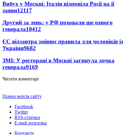
Вибух у Москві: Італія відповіла Росії на її
заяви
12117
Другий за день: у РФ поховали ще одного
генерала
10412
ЄС відзавтра змінює правила для чоловіків із
України
9682
ЗМІ: У ресторані в Москві загинула дочка
генерала
9169
Читати коментарі
Повна версія сайту
Facebook
Twitter
RSS-стрічки
E-mail розсилка
Контакти