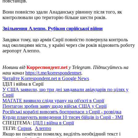
повстанців.
Вони повністю здали Анаданську рівнину після того, як
контролювали цю територію більше шести років.
Звільнення Алеппо. Рубікон сирійської війни
Завдяки тому, що армія Сирії повністю повернула контроль
над околицями міста, у країні через сім років відновить роботу
аеропорт Алеппо.
Новини від
Корреспондент.net
у Telegram. Підписуйтесь на
наш канал
https://t.me/korrespondentnet
.
Читайте Korrespondent.net в Google News
ІДІЛ і війна в Сирії
У США заявили, що три дні завдавали авіаударів по цілях у
Сирії
МАГАТЕ виявило сліди урану на об'єкті в Сирії
Пентагон зробив заяву щодо військ США у Сирії
Російські кораблі вивозять боєприпаси з Сирії - розвідка
Курди планують виведення 10 тисяч бійців із Сирії - ЗМІ
СПЕЦТЕМА:
ІДІЛ і війна в Сирії
ТЕГИ:
Сирия
,
Алеппо
Якщо ви помітили помилку, виділіть необхідний текст і