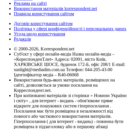
Реклама на сайті
Використання матеріалів korrespondent.net
Правила користування сайтом
Договір користування сайтом
Політика у сфері конфіденційності і персональних даних
Угода щодо користування
Редакція
© 2000-2026, Korrespondent.net
Суб'єкт у сфері онлайн-медіа Назва онлайн-медіа –
«КореспонденТ.net» Адреса: 02091, місто Київ,
ХАРКІВСЬКЕ ШОСЕ, будинок 172-Б, офіс 208/1 E-mail:
sunlight@mediadim.com.ua
Телефон: 044-205-43-00
Ідентифікатор медіа – R40-06068
Використання будь-яких матеріалів, розміщених на
сайті, дозволяється за умови посилання на
Корреспондент.net.
При копіюванні матеріалів зі сторінки « Новини України
і світу» , для інтернет - видань - обов'язкове пряме
відкрите для пошукових систем гіперпосилання .
Посилання має бути розміщена в незалежності від
повного або часткового використання матеріалів.
Гіперпосилання ( для інтернет - видань) - повинна бути
розміщена в підзаголовку або в першому абзаці