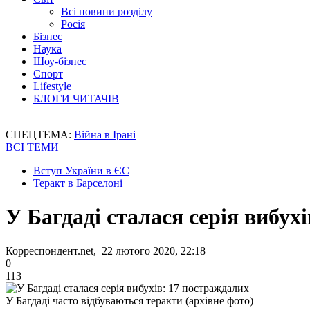
Всі новини розділу
Росія
Бізнес
Наука
Шоу-бізнес
Спорт
Lifestyle
БЛОГИ ЧИТАЧІВ
СПЕЦТЕМА:
Війна в Ірані
ВСІ ТЕМИ
Вступ України в ЄС
Теракт в Барселоні
У Багдаді сталася серія вибух
Корреспондент.net, 22 лютого 2020, 22:18
0
113
У Багдаді часто відбуваються теракти (архівне фото)