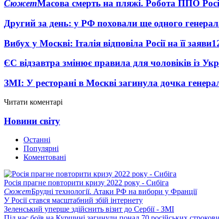
Сюжет
Масова смерть на пляжі. Робота ППО Росі
Другий за день: у РФ поховали ще одного генерал
Вибух у Москві: Італія відповіла Росії на її заяви
1
ЄС відзавтра змінює правила для чоловіків із Ук
ЗМІ: У ресторані в Москві загинула дочка генера
Читати коментарі
Новини світу
Останні
Популярні
Коментовані
Росія прагне повторити кризу 2022 року - Сибіга
Сюжет
Брудні технології. Атаки РФ на вибори у Франції
У Росії стався масштабний збій інтернету
Зеленський уперше здійснить візит до Сербії - ЗМІ
Під час боїв на Курщині загинули понад 70 російських строкови