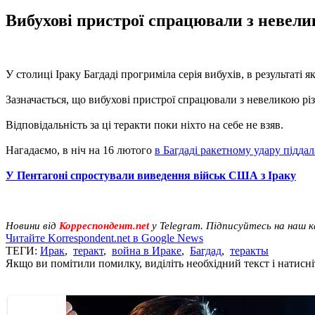
Вибухові пристрої спрацювали з невелик
У столиці Іраку Багдаді прогриміла серія вибухів, в результаті
Зазначається, що вибухові пристрої спрацювали з невеликою рі
Відповідальність за ці теракти поки ніхто на себе не взяв.
Нагадаємо, в ніч на 16 лютого
в Багдаді ракетному удару піддал
У Пентагоні спростували виведення військ США з Іраку
Новини від
Корреспондент.net
у Telegram. Підписуйтесь на наш 
Читайте Korrespondent.net в Google News
ТЕГИ:
Ирак
,
теракт
,
война в Ираке
,
Багдад
,
теракты
Якщо ви помітили помилку, виділіть необхідний текст і натисніт