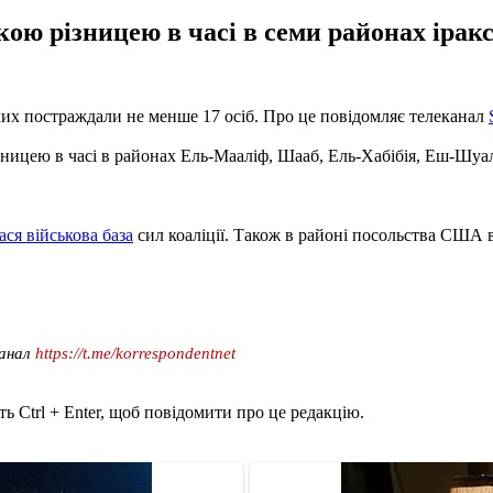
ою різницею в часі в семи районах іракс
 яких постраждали не менше 17 осіб. Про це повідомляє телеканал
зницею в часі в районах Ель-Мааліф, Шааб, Ель-Хабібія, Еш-Шуал
ася військова база
сил коаліції. Також в районі посольства США в
канал
https://t.me/korrespondentnet
ь Ctrl + Enter, щоб повідомити про це редакцію.