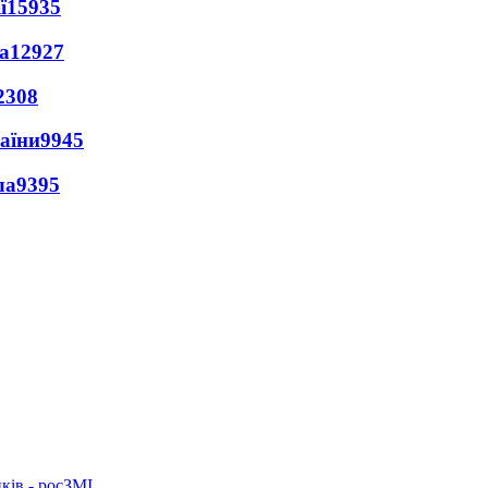
ї
15935
а
12927
2308
раїни
9945
ла
9395
ків - росЗМІ