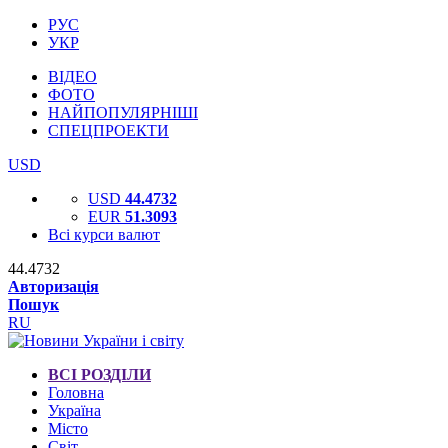
РУС
УКР
ВІДЕО
ФОТО
НАЙПОПУЛЯРНІШІ
СПЕЦПРОЕКТИ
USD
USD
44.4732
EUR
51.3093
Всі курси валют
44.4732
Авторизація
Пошук
RU
ВСІ РОЗДІЛИ
Головна
Україна
Місто
Світ