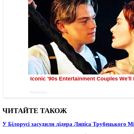
ЧИТАЙТЕ ТАКОЖ
У Білорусі засудили лідера Ляпіса Трубецького М