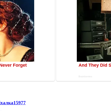
іхалка
15977