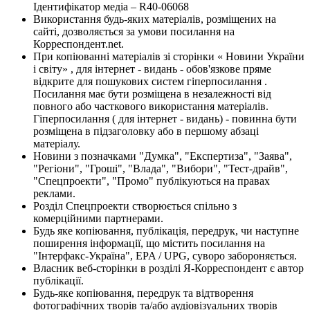
Ідентифікатор медіа – R40-06068
Використання будь-яких матеріалів, розміщених на
сайті, дозволяється за умови посилання на
Корреспондент.net.
При копіюванні матеріалів зі сторінки « Новини України
і світу» , для інтернет - видань - обов'язкове пряме
відкрите для пошукових систем гіперпосилання .
Посилання має бути розміщена в незалежності від
повного або часткового використання матеріалів.
Гіперпосилання ( для інтернет - видань) - повинна бути
розміщена в підзаголовку або в першому абзаці
матеріалу.
Новини з позначками "Думка", "Експертиза", "Заява",
"Регіони", "Гроші", "Влада", "Вибори", "Тест-драйв",
"Спецпроекти", "Промо" публікуються на правах
реклами.
Розділ Спецпроекти створюється спільно з
комерційними партнерами.
Будь яке копіювання, публікація, передрук, чи наступне
поширення інформації, що містить посилання на
"Інтерфакс-Україна", EPA / UPG, суворо забороняється.
Власник веб-сторінки в розділі Я-Корреспондент є автор
публікації.
Будь-яке копіювання, передрук та відтворення
фотографічних творів та/або аудіовізуальних творів