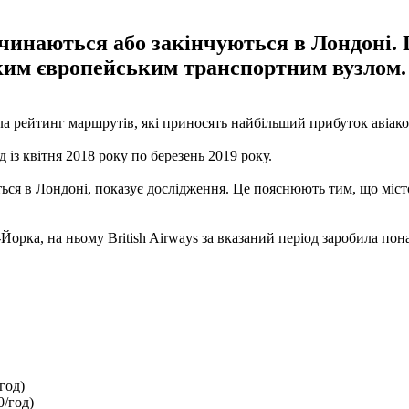
чинаються або закінчуються в Лондоні. 
ким європейським транспортним вузлом.
а рейтинг маршрутів, які приносять найбільший прибуток авіаком
із квітня 2018 року по березень 2019 року.
ться в Лондоні, показує дослідження. Це пояснюють тим, що мі
рка, на ньому British Airways за вказаний період заробила пона
год)
0/год)