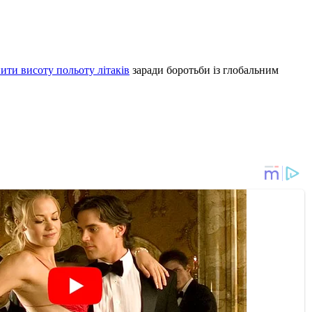
нити висоту польоту літаків
заради боротьби із глобальним