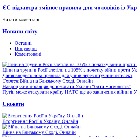
ЄС відзавтра змінює правила для чоловіків із Ук
Читати коментарі
Новини світу
Останні
Популярні
Коментовані
Ціни на труни в Росії злетіли на 105% з початку війни проти У
Данія вводить нові правила для учнів через штучний інтелект
Сюжет
Війна на Близькому Сході. Онлайн
Навроцький пообіцяв допомогати Україні "бити московитів"
Путін може атакувати країну НАТО ще до закінчення війни в Ук
Сюжети
Вторгнення Росії в Україну. Онлайн
Війна на Близькому Сході. Онлайн