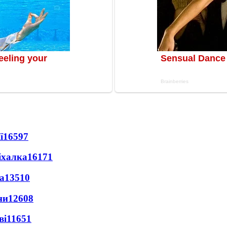
ї
16597
іхалка
16171
а
13510
ни
12608
ві
11651