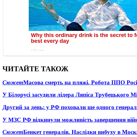
ЧИТАЙТЕ ТАКОЖ
Сюжет
Масова смерть на пляжі. Робота ППО Росі
У Білорусі засудили лідера Ляпіса Трубецького М
Другий за день: у РФ поховали ще одного генерал
У МЗС РФ відкинули можливість завершення вій
Сюжет
Бенкет генералів. Наслідки вибуху в Моск