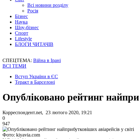
Всі новини розділу
Росія
Бізнес
Наука
Шоу-бізнес
Спорт
Lifestyle
БЛОГИ ЧИТАЧІВ
СПЕЦТЕМА:
Війна в Ірані
ВСІ ТЕМИ
Вступ України в ЄС
Теракт в Барселоні
Опубліковано рейтинг найприб
Корреспондент.net, 23 лютого 2020, 19:21
0
947
Фото: kiyavia.com