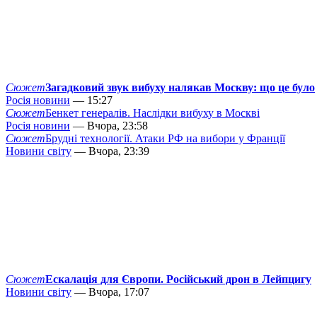
Сюжет
Загадковий звук вибуху налякав Москву: що це було
Росія новини
— 15:27
Сюжет
Бенкет генералів. Наслідки вибуху в Москві
Росія новини
— Вчора, 23:58
Сюжет
Брудні технології. Атаки РФ на вибори у Франції
Новини світу
— Вчора, 23:39
Сюжет
Ескалація для Європи. Російський дрон в Лейпцигу
Новини світу
— Вчора, 17:07