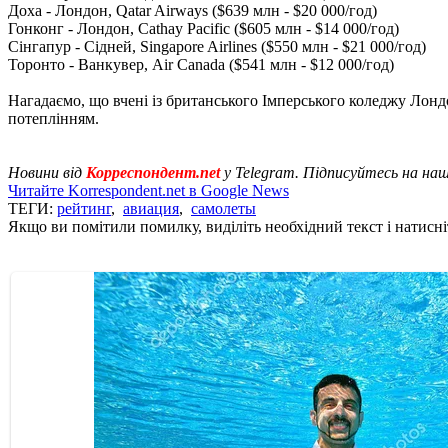
Доха - Лондон, Qatar Airways ($639 млн - $20 000/год)
Гонконг - Лондон, Cathay Pacific ($605 млн - $14 000/год)
Сінгапур - Сідней, Singapore Airlines ($550 млн - $21 000/год)
Торонто - Ванкувер, Air Canada ($541 млн - $12 000/год)
Нагадаємо, що вчені із британського Імперського коледжу Лон
потеплінням.
Новини від
Корреспондент.net
у Telegram. Підписуйтесь на на
Читайте Korrespondent.net в Google News
ТЕГИ:
рейтинг
,
авиация
,
самолеты
Якщо ви помітили помилку, виділіть необхідний текст і натисніт