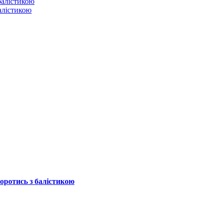
балістикою
боротись з балістикою