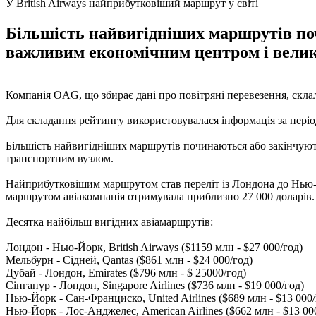
У British Airways найприбутковіший маршрут у світі
Більшість найвигідніших маршрутів по
важливим економічним центром і вели
Компанія OAG, що збирає дані про повітряні перевезення, склал
Для складання рейтингу використовувалася інформація за період 
Більшість найвигідніших маршрутів починаються або закінчую
транспортним вузлом.
Найприбутковішим маршрутом став переліт із Лондона до Нью-Йо
маршрутом авіакомпанія отримувала приблизно 27 000 доларів.
Десятка найбільш вигідних авіамаршрутів:
Лондон - Нью-Йорк, British Airways ($1159 млн - $27 000/год)
Мельбурн - Сідней, Qantas ($861 млн - $24 000/год)
Дубай - Лондон, Emirates ($796 млн - $ 25000/год)
Сінгапур - Лондон, Singapore Airlines ($736 млн - $19 000/год)
Нью-Йорк - Сан-Франциско, United Airlines ($689 млн - $13 000/
Нью-Йорк - Лос-Анджелес, American Airlines ($662 млн - $13 00