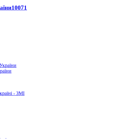
раїни
10071
країни
раїні - ЗМІ