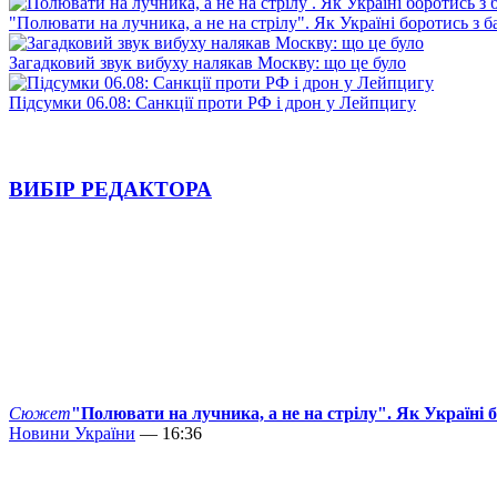
"Полювати на лучника, а не на стрілу". Як Україні боротись з 
Загадковий звук вибуху налякав Москву: що це було
Підсумки 06.08: Санкції проти РФ і дрон у Лейпцигу
ВИБІР РЕДАКТОРА
Сюжет
"Полювати на лучника, а не на стрілу". Як Україні 
Новини України
— 16:36