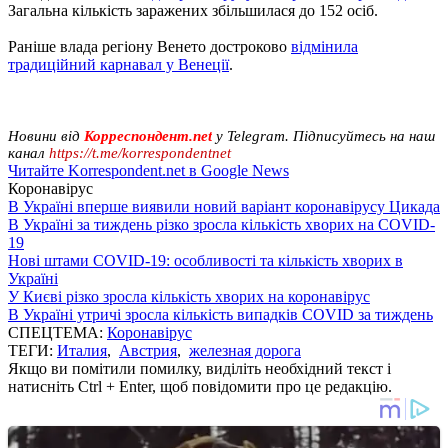
Загальна кількість заражених збільшилася до 152 осіб.
Раніше влада регіону Венето достроково
відмінила
традиційний карнавал у Венеції
.
Новини від
Корреспондент.net
у Telegram. Підписуйтесь на наш
канал
https://t.me/korrespondentnet
Читайте Korrespondent.net в Google News
Коронавірус
В Україні вперше виявили новий варіант коронавірусу Цикада
В Україні за тиждень різко зросла кількість хворих на COVID-
19
Нові штами COVID-19: особливості та кількість хворих в
Україні
У Києві різко зросла кількість хворих на коронавірус
В Україні утричі зросла кількість випадків COVID за тиждень
СПЕЦТЕМА:
Коронавірус
ТЕГИ:
Италия
,
Австрия
,
железная дорога
Якщо ви помітили помилку, виділіть необхідний текст і
натисніть Ctrl + Enter, щоб повідомити про це редакцію.