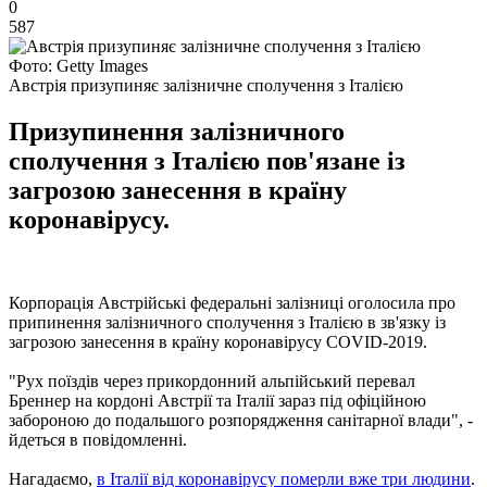
0
587
Фото: Getty Images
Австрія призупиняє залізничне сполучення з Італією
Призупинення залізничного
сполучення з Італією пов'язане із
загрозою занесення в країну
коронавірусу.
Корпорація Австрійські федеральні залізниці оголосила про
припинення залізничного сполучення з Італією в зв'язку із
загрозою занесення в країну коронавірусу COVID-2019.
"Рух поїздів через прикордонний альпійський перевал
Бреннер на кордоні Австрії та Італії зараз під офіційною
забороною до подальшого розпорядження санітарної влади", -
йдеться в повідомленні.
Нагадаємо,
в Італії від коронавірусу померли вже три людини
.