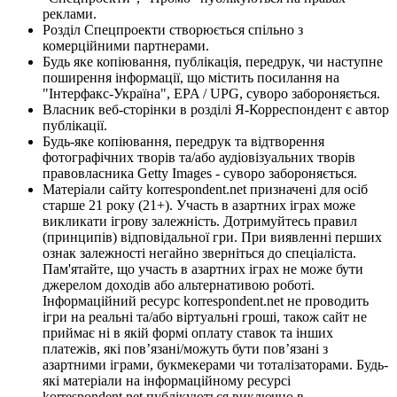
реклами.
Розділ Спецпроекти створюється спільно з
комерційними партнерами.
Будь яке копіювання, публікація, передрук, чи наступне
поширення інформації, що містить посилання на
"Інтерфакс-Україна", EPA / UPG, суворо забороняється.
Власник веб-сторінки в розділі Я-Корреспондент є автор
публікації.
Будь-яке копіювання, передрук та відтворення
фотографічних творів та/або аудіовізуальних творів
правовласника Getty Images - суворо забороняється.
Матеріали сайту korrespondent.net призначені для осіб
старше 21 року (21+). Участь в азартних іграх може
викликати ігрову залежність. Дотримуйтесь правил
(принципів) відповідальної гри. При виявленні перших
ознак залежності негайно зверніться до спеціаліста.
Пам'ятайте, що участь в азартних іграх не може бути
джерелом доходів або альтернативою роботі.
Інформаційний ресурс korrespondent.net не проводить
ігри на реальні та/або віртуальні гроші, також сайт не
приймає ні в якій формі оплату ставок та інших
платежів, які пов’язані/можуть бути пов’язані з
азартними іграми, букмекерами чи тоталізаторами. Будь-
які матеріали на інформаційному ресурсі
korrespondent.net публікуються виключно в