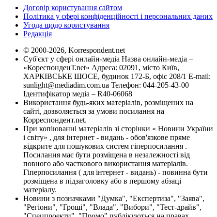
Договір користування сайтом
Політика у сфері конфіденційності і персональних даних
Угода щодо користування
Редакція
© 2000-2026, Korrespondent.net
Суб'єкт у сфері онлайн-медіа Назва онлайн-медіа –
«КореспонденТ.net» Адреса: 02091, місто Київ,
ХАРКІВСЬКЕ ШОСЕ, будинок 172-Б, офіс 208/1 E-mail:
sunlight@mediadim.com.ua
Телефон: 044-205-43-00
Ідентифікатор медіа – R40-06068
Використання будь-яких матеріалів, розміщених на
сайті, дозволяється за умови посилання на
Корреспондент.net.
При копіюванні матеріалів зі сторінки « Новини України
і світу» , для інтернет - видань - обов'язкове пряме
відкрите для пошукових систем гіперпосилання .
Посилання має бути розміщена в незалежності від
повного або часткового використання матеріалів.
Гіперпосилання ( для інтернет - видань) - повинна бути
розміщена в підзаголовку або в першому абзаці
матеріалу.
Новини з позначками "Думка", "Експертиза", "Заява",
"Регіони", "Гроші", "Влада", "Вибори", "Тест-драйв",
"Спецпроекти", "Промо" публікуються на правах