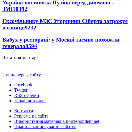
Україна поставила Путіна перед дилемою -
ЗМІ
10392
Ексочільнику МЗС Угорщини Сійярто загрожує
в'язниця
9232
Вибух у ресторані: у Москві таємно поховали
генерала
8594
Читати коментарі
Повна версія сайту
Facebook
Twitter
RSS-стрічки
E-mail розсилка
Контакти
Реклама на сайті
Використання матеріалів korrespondent.net
Правила користування сайтом