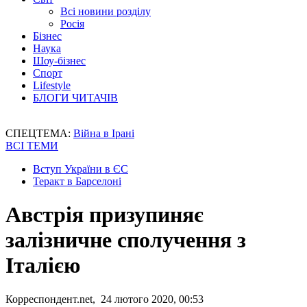
Всі новини розділу
Росія
Бізнес
Наука
Шоу-бізнес
Спорт
Lifestyle
БЛОГИ ЧИТАЧІВ
СПЕЦТЕМА:
Війна в Ірані
ВСІ ТЕМИ
Вступ України в ЄС
Теракт в Барселоні
Австрія призупиняє
залізничне сполучення з
Італією
Корреспондент.net, 24 лютого 2020, 00:53