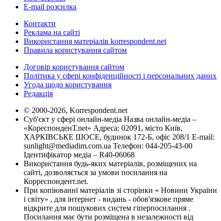
E-mail розсилка
Контакти
Реклама на сайті
Використання матеріалів korrespondent.net
Правила користування сайтом
Договір користування сайтом
Політика у сфері конфіденційності і персональних даних
Угода щодо користування
Редакція
© 2000-2026, Korrespondent.net
Суб'єкт у сфері онлайн-медіа Назва онлайн-медіа –
«КореспонденТ.net» Адреса: 02091, місто Київ,
ХАРКІВСЬКЕ ШОСЕ, будинок 172-Б, офіс 208/1 E-mail:
sunlight@mediadim.com.ua
Телефон: 044-205-43-00
Ідентифікатор медіа – R40-06068
Використання будь-яких матеріалів, розміщених на
сайті, дозволяється за умови посилання на
Корреспондент.net.
При копіюванні матеріалів зі сторінки « Новини України
і світу» , для інтернет - видань - обов'язкове пряме
відкрите для пошукових систем гіперпосилання .
Посилання має бути розміщена в незалежності від