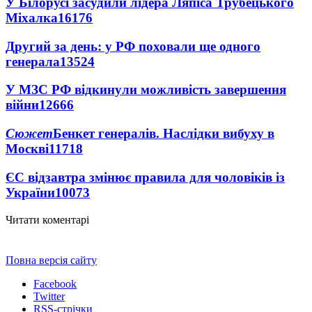
У Білорусі засудили лідера Ляпіса Трубецького
Міхалка
16176
Другий за день: у РФ поховали ще одного
генерала
13524
У МЗС РФ відкинули можливість завершення
війни
12666
Сюжет
Бенкет генералів. Наслідки вибуху в
Москві
11718
ЄС відзавтра змінює правила для чоловіків із
України
10073
Читати коментарі
Повна версія сайту
Facebook
Twitter
RSS-стрічки