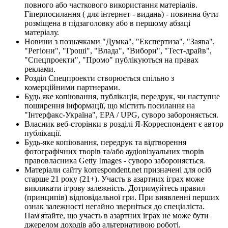
повного або часткового використання матеріалів.
Гіперпосилання ( для інтернет - видань) - повинна бути
розміщена в підзаголовку або в першому абзаці
матеріалу.
Новини з позначками "Думка", "Експертиза", "Заява",
"Регіони", "Гроші", "Влада", "Вибори", "Тест-драйв",
"Спецпроекти", "Промо" публікуються на правах
реклами.
Розділ Спецпроекти створюється спільно з
комерційними партнерами.
Будь яке копіювання, публікація, передрук, чи наступне
поширення інформації, що містить посилання на
"Інтерфакс-Україна", EPA / UPG, суворо забороняється.
Власник веб-сторінки в розділі Я-Корреспондент є автор
публікації.
Будь-яке копіювання, передрук та відтворення
фотографічних творів та/або аудіовізуальних творів
правовласника Getty Images - суворо забороняється.
Матеріали сайту korrespondent.net призначені для осіб
старше 21 року (21+). Участь в азартних іграх може
викликати ігрову залежність. Дотримуйтесь правил
(принципів) відповідальної гри. При виявленні перших
ознак залежності негайно зверніться до спеціаліста.
Пам'ятайте, що участь в азартних іграх не може бути
джерелом доходів або альтернативою роботі.