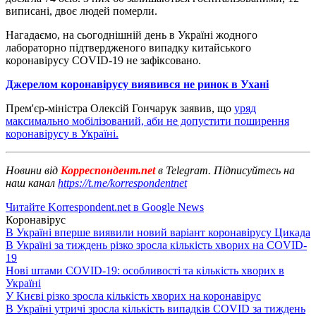
виписані, двоє людей померли.
Нагадаємо, на сьогоднішній день в Україні жодного
лабораторно підтвердженого випадку китайського
коронавірусу COVID-19 не зафіксовано.
Джерелом коронавірусу виявився не ринок в Ухані
Прем'єр-міністра Олексій Гончарук заявив, що
уряд
максимально мобілізований, аби не допустити поширення
коронавірусу в Україні.
Новини від
Корреспондент.net
в Telegram. Підписуйтесь на
наш канал
https://t.me/korrespondentnet
Читайте Korrespondent.net в Google News
Коронавірус
В Україні вперше виявили новий варіант коронавірусу Цикада
В Україні за тиждень різко зросла кількість хворих на COVID-
19
Нові штами COVID-19: особливості та кількість хворих в
Україні
У Києві різко зросла кількість хворих на коронавірус
В Україні утричі зросла кількість випадків COVID за тиждень