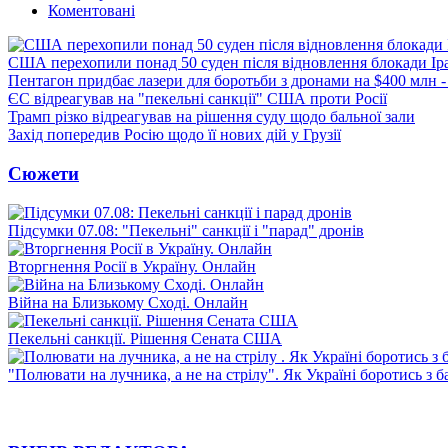
Коментовані
США перехопили понад 50 суден після відновлення блокади Ір
Пентагон придбає лазери для боротьби з дронами на $400 млн -
ЄС відреагував на "пекельні санкції" США проти Росії
Трамп різко відреагував на рішення суду щодо бальної зали
Захід попередив Росію щодо її нових дій у Грузії
Сюжети
Підсумки 07.08: "Пекельні" санкції і "парад" дронів
Вторгнення Росії в Україну. Онлайн
Війна на Близькому Сході. Онлайн
Пекельні санкції. Рішення Сената США
"Полювати на лучника, а не на стрілу". Як Україні боротись з 