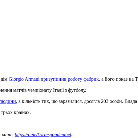
 дім
Giorgio Armani призупинив роботу фабрик
, а його показ на
ння матчів чемпіонату Італії з футболу.
 людини,
а кількість тих, що заразилися, досягла 203 особи. Влад
трьох країнах.
ш канал
https://t.me/korrespondentnet
.