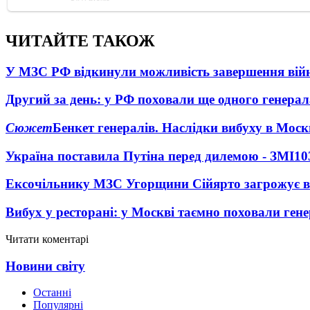
ЧИТАЙТЕ ТАКОЖ
У МЗС РФ відкинули можливість завершення вій
Другий за день: у РФ поховали ще одного генерал
Сюжет
Бенкет генералів. Наслідки вибуху в Моск
Україна поставила Путіна перед дилемою - ЗМІ
10
Ексочільнику МЗС Угорщини Сійярто загрожує в
Вибух у ресторані: у Москві таємно поховали ген
Читати коментарі
Новини світу
Останні
Популярні