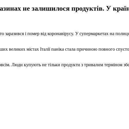
азинах не залишилося продуктів. У краї
хто заразився і помер від коронавірусу. У супермаркетах на поли
інших великих містах Італії паніка стала причиною повного спус
всім. Люди купують не тільки продукти з тривалим терміном збер