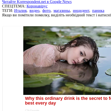
Читайте Korrespondent.net в Google News
СПЕЦТЕМА:
Коронавірус
ТЕГИ:
Италия
,
видео
,
фото
,
магазины
,
инцидент
,
паника
Якщо ви помітили помилку, виділіть необхідний текст і натисніт