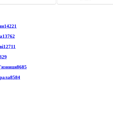
ни
14221
а
13762
ві
12711
329
'язниця
8685
ерала
8584