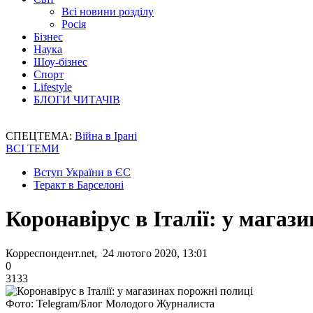
Всі новини розділу
Росія
Бізнес
Наука
Шоу-бізнес
Спорт
Lifestyle
БЛОГИ ЧИТАЧІВ
СПЕЦТЕМА:
Війна в Ірані
ВСІ ТЕМИ
Вступ України в ЄС
Теракт в Барселоні
Коронавірус в Італії: у магаз
Корреспондент.net, 24 лютого 2020, 13:01
0
3133
Фото: Telegram/Блог Молодого Журналиста