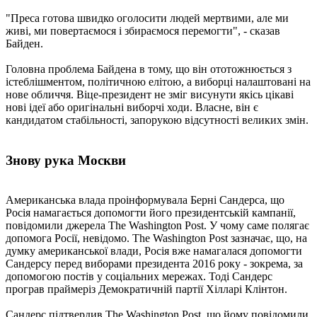
"Преса готова швидко оголосити людей мертвими, але ми
живі, ми повертаємося і збираємося перемогти", - сказав
Байден.
Головна проблема Байдена в тому, що він ототожнюється з
істеблішментом, політичною елітою, а виборці налаштовані на
нове обличчя. Віце-президент не зміг висунути якісь цікаві
нові ідеї або оригінальні виборчі ходи. Власне, він є
кандидатом стабільності, запорукою відсутності великих змін.
Знову рука Москви
Американська влада проінформувала Берні Сандерса, що
Росія намагається допомогти його президентській кампанії,
повідомили джерела The Washington Post. У чому саме полягає
допомога Росії, невідомо. The Washington Post зазначає, що, на
думку американської влади, Росія вже намагалася допомогти
Сандерсу перед виборами президента 2016 року - зокрема, за
допомогою постів у соціальних мережах. Тоді Сандерс
програв праймеріз Демократичній партії Хілларі Клінтон.
Сандерс підтвердив The Washington Post, що йому повідомили