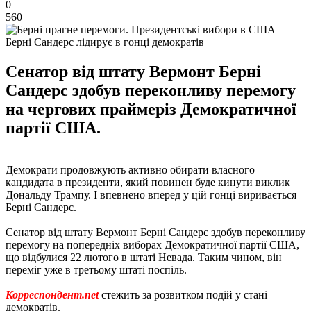
0
560
Берні Сандерс лідирує в гонці демократів
Сенатор від штату Вермонт Берні
Сандерс здобув переконливу перемогу
на чергових праймеріз Демократичної
партії США.
Демократи продовжують активно обирати власного
кандидата в президенти, який повинен буде кинути виклик
Дональду Трампу. І впевнено вперед у цій гонці виривається
Берні Сандерс.
Сенатор від штату Вермонт Берні Сандерс здобув переконливу
перемогу на попередніх виборах Демократичної партії США,
що відбулися 22 лютого в штаті Невада. Таким чином, він
переміг уже в третьому штаті поспіль.
Корреспондент.net
стежить за розвитком подій у стані
демократів.