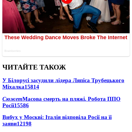
ЧИТАЙТЕ ТАКОЖ
У Білорусі засудили лідера Ляпіса Трубецького
Міхалка
15814
Сюжет
Масова смерть на пляжі. Робота ППО
Росії
15586
Вибух у Москві: Італія відповіла Росії на її
заяви
12198