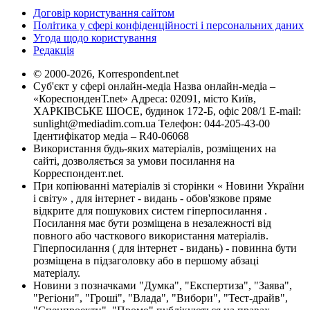
Договір користування сайтом
Політика у сфері конфіденційності і персональних даних
Угода щодо користування
Редакція
© 2000-2026, Korrespondent.net
Суб'єкт у сфері онлайн-медіа Назва онлайн-медіа –
«КореспонденТ.net» Адреса: 02091, місто Київ,
ХАРКІВСЬКЕ ШОСЕ, будинок 172-Б, офіс 208/1 E-mail:
sunlight@mediadim.com.ua
Телефон: 044-205-43-00
Ідентифікатор медіа – R40-06068
Використання будь-яких матеріалів, розміщених на
сайті, дозволяється за умови посилання на
Корреспондент.net.
При копіюванні матеріалів зі сторінки « Новини України
і світу» , для інтернет - видань - обов'язкове пряме
відкрите для пошукових систем гіперпосилання .
Посилання має бути розміщена в незалежності від
повного або часткового використання матеріалів.
Гіперпосилання ( для інтернет - видань) - повинна бути
розміщена в підзаголовку або в першому абзаці
матеріалу.
Новини з позначками "Думка", "Експертиза", "Заява",
"Регіони", "Гроші", "Влада", "Вибори", "Тест-драйв",