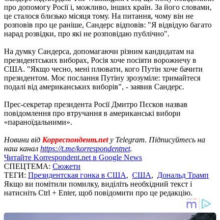
про допомогу Росії і, можливо, інших країн. За його словами,
це сталося близько місяця тому. На питання, чому він не
розповів про це раніше, Сандерс відповів: "Я відвідую багато
нарад розвідки, про які не розповідаю публічно".
На думку Сандерса, допомагаючи різним кандидатам на
президентських виборах, Росія хоче посіяти ворожнечу в
США. "Якщо чесно, мені плювати, кого Путін хоче бачити
президентом. Моє послання Путіну зрозуміле: тримайтеся
подалі від американських виборів", - заявив Сандерс.
Прес-секретар президента Росії Дмитро Пєсков назвав
повідомлення про втручання в американські вибори
«параноїдальними».
Новини від
Корреспондент.net
у Telegram. Підписуйтесь на
наш канал
https://t.me/korrespondentnet
.
Читайте Korrespondent.net в Google News
СПЕЦТЕМА:
Сюжети
ТЕГИ:
Президентская гонка в США
,
США
,
Дональд Трамп
Якщо ви помітили помилку, виділіть необхідний текст і
натисніть Ctrl + Enter, щоб повідомити про це редакцію.