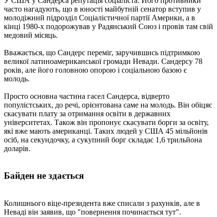
У США у Сандерса репутація соціаліста. Його противники
часто нагадують, що в юності майбутній сенатор вступив у
молодіжний підрозділ Соціалістичної партії Америки, а в
кінці 1980-х подорожував у Радянський Союз і провів там свій
медовий місяць.
Вважається, що Сандерс переміг, заручившись підтримкою
великої латиноамериканської громади Невади. Сандерсу 78
років, але його головною опорою і соціальною базою є
молодь.
Просто основна частина гасел Сандерса, відверто
популістських, до речі, орієнтована саме на молодь. Він обіцяє
скасувати плату за отримання освіти в державних
університетах. Також він пропонує скасувати борги за освіту,
які вже мають американці. Таких людей у США 45 мільйонів
осіб, на секундочку, а сукупний борг складає 1,6 трильйона
доларів.
Байден не здається
Колишнього віце-президента вже списали з рахунків, але в
Неваді він заявив, що "повернення починається тут".