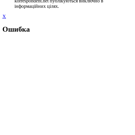
korrespondent.net публікуються виключно в
інформаційних цілях.
X
Ошибка