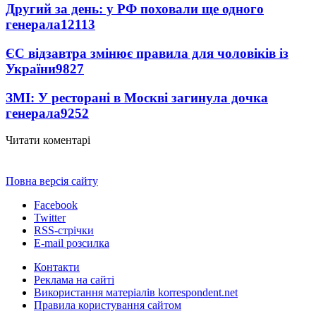
Другий за день: у РФ поховали ще одного
генерала
12113
ЄС відзавтра змінює правила для чоловіків із
України
9827
ЗМІ: У ресторані в Москві загинула дочка
генерала
9252
Читати коментарі
Повна версія сайту
Facebook
Twitter
RSS-стрічки
E-mail розсилка
Контакти
Реклама на сайті
Використання матеріалів korrespondent.net
Правила користування сайтом