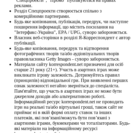
"Спецпроекти", "Промо" публікуються на правах
реклами.
Розділ Спецпроекти створюється спільно з
комерційними партнерами.
Будь яке копіювання, публікація, передрук, чи наступне
поширення інформації, що містить посилання на
"Інтерфакс-Україна", EPA / UPG, суворо забороняється.
Власник веб-сторінки в розділі Я-Корреспондент є автор
публікації.
Будь-яке копіювання, передрук та відтворення
фотографічних творів та/або аудіовізуальних творів
правовласника Getty Images - суворо забороняється.
Матеріали сайту korrespondent.net призначені для осіб
старше 21 року (21+). Участь в азартних іграх може
викликати ігрову залежність. Дотримуйтесь правил
(принципів) відповідальної гри. При виявленні перших
ознак залежності негайно зверніться до спеціаліста.
Пам'ятайте, що участь в азартних іграх не може бути
джерелом доходів або альтернативою роботі.
Інформаційний ресурс korrespondent.net не проводить
ігри на реальні та/або віртуальні гроші, також сайт не
приймає ні в якій формі оплату ставок та інших
платежів, які пов’язані/можуть бути пов’язані з
азартними іграми, букмекерами чи тоталізаторами. Будь-
які матеріали на інформаційному ресурсі