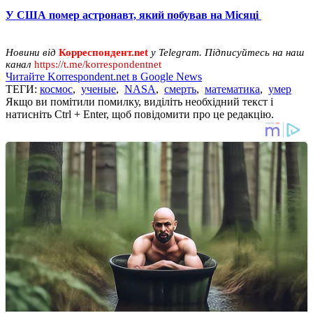
У США помер астронавт, який побував на Місяці
Новини від
Корреспондент.net
у Telegram. Підписуйтесь на наш
канал
https://t.me/korrespondentnet
Читайте Korrespondent.net в Google News
ТЕГИ:
космос
,
ученые
,
NASA
,
смерть
,
математика
,
умер
Якщо ви помітили помилку, виділіть необхідний текст і
натисніть Ctrl + Enter, щоб повідомити про це редакцію.