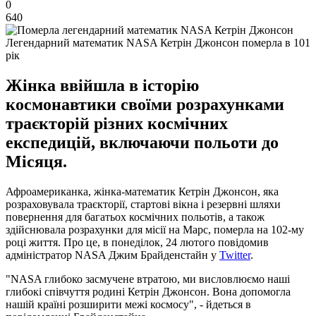
0
640
Легендарний математик NASA Кетрін Джонсон померла в 101
рік
Жінка ввійшла в історію
космонавтики своїми розрахунками
траєкторій різних космічних
експедицій, включаючи польоти до
Місяця.
Афроамериканка, жінка-математик Кетрін Джонсон, яка
розраховувала траєкторії, стартові вікна і резервні шляхи
повернення для багатьох космічних польотів, а також
здійснювала розрахунки для місії на Марс, померла на 102-му
році життя. Про це, в понеділок, 24 лютого повідомив
адміністратор NASA Джим Брайденстайн у
Twitter
.
"NASA глибоко засмучене втратою, ми висловлюємо наші
глибокі співчуття родині Кетрін Джонсон. Вона допомогла
нашій країні розширити межі космосу", - йдеться в