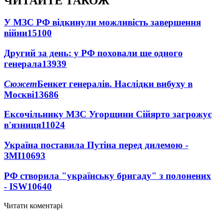
ЧИТАЙТЕ ТАКОЖ
У МЗС РФ відкинули можливість завершення
війни
15100
Другий за день: у РФ поховали ще одного
генерала
13939
Сюжет
Бенкет генералів. Наслідки вибуху в
Москві
13686
Ексочільнику МЗС Угорщини Сійярто загрожує
в'язниця
11024
Україна поставила Путіна перед дилемою -
ЗМІ
10693
РФ створила "українську бригаду" з полонених
- ISW
10640
Читати коментарі