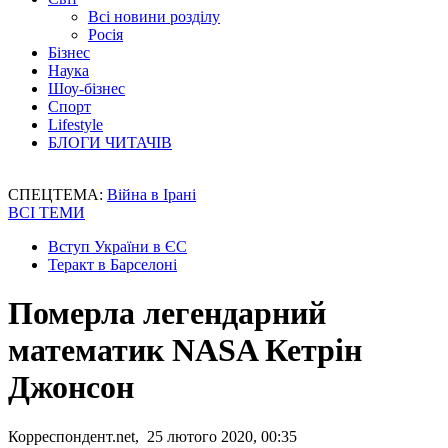
Всі новини розділу
Росія
Бізнес
Наука
Шоу-бізнес
Спорт
Lifestyle
БЛОГИ ЧИТАЧІВ
СПЕЦТЕМА:
Війна в Ірані
ВСІ ТЕМИ
Вступ України в ЄС
Теракт в Барселоні
Померла легендарний
математик NASA Кетрін
Джонсон
Корреспондент.net, 25 лютого 2020, 00:35