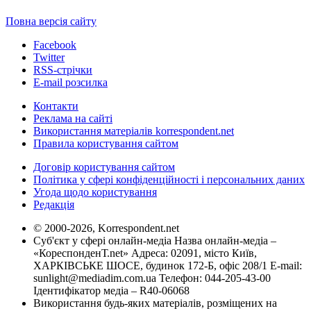
Повна версія сайту
Facebook
Twitter
RSS-стрічки
E-mail розсилка
Контакти
Реклама на сайті
Використання матеріалів korrespondent.net
Правила користування сайтом
Договір користування сайтом
Політика у сфері конфіденційності і персональних даних
Угода щодо користування
Редакція
© 2000-2026, Korrespondent.net
Суб'єкт у сфері онлайн-медіа Назва онлайн-медіа –
«КореспонденТ.net» Адреса: 02091, місто Київ,
ХАРКІВСЬКЕ ШОСЕ, будинок 172-Б, офіс 208/1 E-mail:
sunlight@mediadim.com.ua
Телефон: 044-205-43-00
Ідентифікатор медіа – R40-06068
Використання будь-яких матеріалів, розміщених на