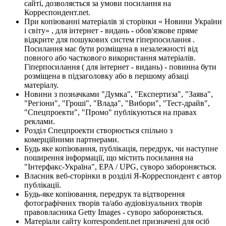
сайті, дозволяється за умови посилання на
Корреспондент.net.
При копіюванні матеріалів зі сторінки « Новини України
і світу» , для інтернет - видань - обов'язкове пряме
відкрите для пошукових систем гіперпосилання .
Посилання має бути розміщена в незалежності від
повного або часткового використання матеріалів.
Гіперпосилання ( для інтернет - видань) - повинна бути
розміщена в підзаголовку або в першому абзаці
матеріалу.
Новини з позначками "Думка", "Експертиза", "Заява",
"Регіони", "Гроші", "Влада", "Вибори", "Тест-драйв",
"Спецпроекти", "Промо" публікуються на правах
реклами.
Розділ Спецпроекти створюється спільно з
комерційними партнерами.
Будь яке копіювання, публікація, передрук, чи наступне
поширення інформації, що містить посилання на
"Інтерфакс-Україна", EPA / UPG, суворо забороняється.
Власник веб-сторінки в розділі Я-Корреспондент є автор
публікації.
Будь-яке копіювання, передрук та відтворення
фотографічних творів та/або аудіовізуальних творів
правовласника Getty Images - суворо забороняється.
Матеріали сайту korrespondent.net призначені для осіб