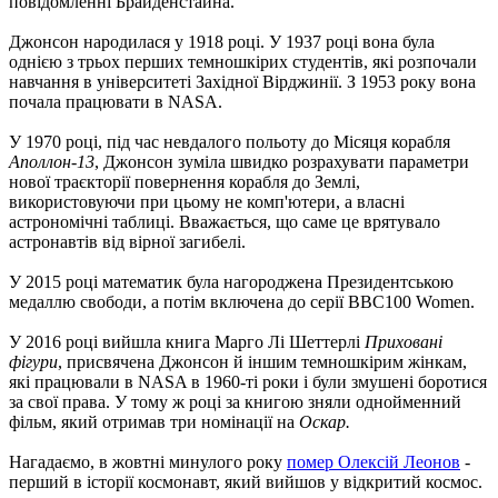
повідомленні Брайденстайна.
Джонсон народилася у 1918 році. У 1937 році вона була
однією з трьох перших темношкірих студентів, які розпочали
навчання в університеті Західної Вірджинії. З 1953 року вона
почала працювати в NASA.
У 1970 році, під час невдалого польоту до Місяця корабля
Аполлон-13
, Джонсон зуміла швидко розрахувати параметри
нової траєкторії повернення корабля до Землі,
використовуючи при цьому не комп'ютери, а власні
астрономічні таблиці. Вважається, що саме це врятувало
астронавтів від вірної загибелі.
У 2015 році математик була нагороджена Президентською
медаллю свободи, а потім включена до серії BBC100 Women.
У 2016 році вийшла книга Марго Лі Шеттерлі
Приховані
фігури
, присвячена Джонсон й іншим темношкірим жінкам,
які працювали в NASA в 1960-ті роки і були змушені боротися
за свої права. У тому ж році за книгою зняли однойменний
фільм, який отримав три номінації на
Оскар.
Нагадаємо, в жовтні минулого року
помер Олексій Леонов
-
перший в історії космонавт, який вийшов у відкритий космос.