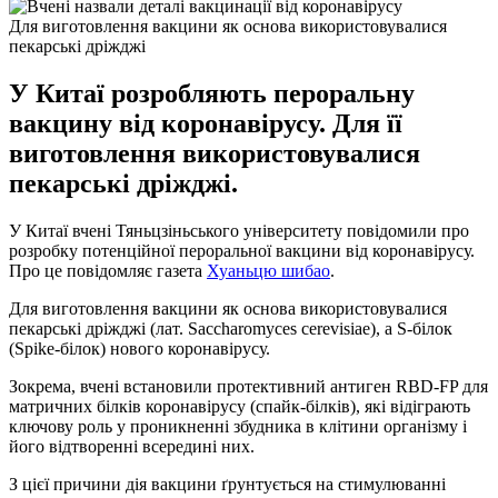
Для виготовлення вакцини як основа використовувалися
пекарські дріжджі
У Китаї розробляють пероральну
вакцину від коронавірусу. Для її
виготовлення використовувалися
пекарські дріжджі.
У Китаї вчені Тяньцзіньського університету повідомили про
розробку потенційної пероральної вакцини від коронавірусу.
Про це повідомляє газета
Хуаньцю шибао
.
Для виготовлення вакцини як основа використовувалися
пекарські дріжджі (лат. Saccharomyces cerevisiae), а S-білок
(Spike-білок) нового коронавірусу.
Зокрема, вчені встановили протективний антиген RBD-FP для
матричних білків коронавірусу (спайк-білків), які відіграють
ключову роль у проникненні збудника в клітини організму і
його відтворенні всередині них.
З цієї причини дія вакцини ґрунтується на стимулюванні