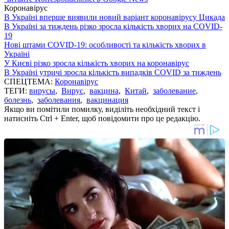
Коронавірус
В Україні вперше виявили новий варіант коронавірусу Цикада
В Україні за тиждень різко зросла кількість хворих на COVID-
19
Нові штами COVID-19: особливості та кількість хворих в
Україні
У Києві різко зросла кількість хворих на коронавірус
В Україні утричі зросла кількість випадків COVID за тиждень
СПЕЦТЕМА:
Коронавірус
ТЕГИ:
вирусы
,
Вирус
,
вакцина
,
Китай
,
заболевание
,
болезнь
,
заболевания
,
вакцинация
Якщо ви помітили помилку, виділіть необхідний текст і
натисніть Ctrl + Enter, щоб повідомити про це редакцію.