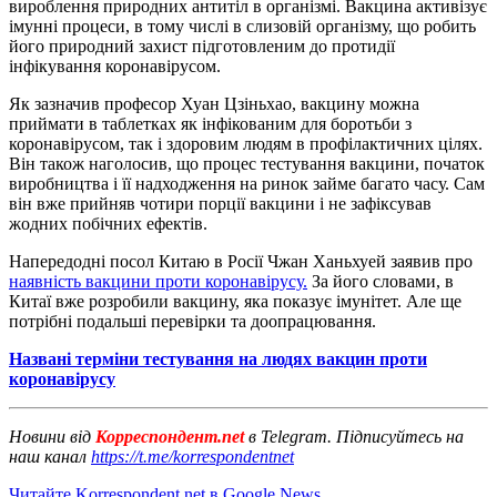
вироблення природних антитіл в організмі. Вакцина активізує
імунні процеси, в тому числі в слизовій організму, що робить
його природний захист підготовленим до протидії
інфікування коронавірусом.
Як зазначив професор Хуан Цзіньхао, вакцину можна
приймати в таблетках як інфікованим для боротьби з
коронавірусом, так і здоровим людям в профілактичних цілях.
Він також наголосив, що процес тестування вакцини, початок
виробництва і її надходження на ринок займе багато часу. Сам
він вже прийняв чотири порції вакцини і не зафіксував
жодних побічних ефектів.
Напередодні посол Китаю в Росії Чжан Ханьхуей заявив про
наявність вакцини проти коронавірусу.
За його словами, в
Китаї вже розробили вакцину, яка показує імунітет. Але ще
потрібні подальші перевірки та доопрацювання.
Названі терміни тестування на людях вакцин проти
коронавірусу
Новини від
Корреспондент.net
в Telegram. Підписуйтесь на
наш канал
https://t.me/korrespondentnet
Читайте Korrespondent.net в Google News