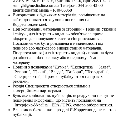
ХАРКІВСЬКЕ ШОСЕ, будинок 172-Б, офіс 208/1 E-mail:
sunlight@mediadim.com.ua
Телефон: 044-205-43-00
Ідентифікатор медіа – R40-06068
Використання будь-яких матеріалів, розміщених на
сайті, дозволяється за умови посилання на
Корреспондент.net.
При копіюванні матеріалів зі сторінки « Новини України
і світу» , для інтернет - видань - обов'язкове пряме
відкрите для пошукових систем гіперпосилання .
Посилання має бути розміщена в незалежності від
повного або часткового використання матеріалів.
Гіперпосилання ( для інтернет - видань) - повинна бути
розміщена в підзаголовку або в першому абзаці
матеріалу.
Новини з позначками "Думка", "Експертиза", "Заява",
"Регіони", "Гроші", "Влада", "Вибори", "Тест-драйв",
"Спецпроекти", "Промо" публікуються на правах
реклами.
Розділ Спецпроекти створюється спільно з
комерційними партнерами.
Будь яке копіювання, публікація, передрук, чи наступне
поширення інформації, що містить посилання на
"Інтерфакс-Україна", EPA / UPG, суворо забороняється.
Власник веб-сторінки в розділі Я-Корреспондент є автор
публікації.