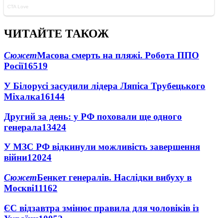
ЧИТАЙТЕ ТАКОЖ
Сюжет
Масова смерть на пляжі. Робота ППО
Росії
16519
У Білорусі засудили лідера Ляпіса Трубецького
Міхалка
16144
Другий за день: у РФ поховали ще одного
генерала
13424
У МЗС РФ відкинули можливість завершення
війни
12024
Сюжет
Бенкет генералів. Наслідки вибуху в
Москві
11162
ЄС відзавтра змінює правила для чоловіків із