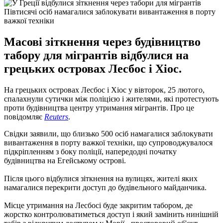
Півтисячі осіб намагалися заблокувати вивантаження в порту
важкої техніки
Масові зіткнення через будівництво
табору для мігрантів відбулися на
грецьких островах Лесбос і Хіос.
На грецьких островах Лесбос і Хіос у вівторок, 25 лютого,
спалахнули сутички між поліцією і жителями, які протестують
проти будівництва центру утримання мігрантів. Про це
повідомляє
Reuters
.
Свідки заявили, що близько 500 осіб намагалися заблокувати
вивантаження в порту важкої техніки, що супроводжувалося
підкріпленням з боку поліції, напередодні початку
будівництва на Егейському острові.
Після цього відбулися зіткнення на вулицях, жителі яких
намагалися перекрити доступ до будівельного майданчика.
Місце утримання на Лесбосі буде закритим табором, де
жорстко контролюватиметься доступ і який замінить нинішній