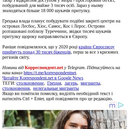
табір з відкритим доступом у Морії - просторовий об'єкт,
побудований для майже 3 тисяч осіб. Зараз у ньому
знаходяться більше 18 000 шукачів притулку.
Грецька влада планує побудувати подібні закриті центри на
островах Лесбос, Хіос, Самос, Кос і Лерос. Острови
розташовані поблизу Туреччини, звідки тисячі шукачів
притулку щороку направляються в Європу.
Раніше повідомлялося, що у 2020 році
країни Євросоюзу
приймуть понад 30 тисяч біженців
, перш за все з кризових
регіонів світу.
Новини від
Корреспондент.net
у Telegram. Підписуйтесь на
наш канал
https://t.me/korrespondentnet
.
Читайте Korrespondent.net в Google News
ТЕГИ:
столкновение
,
Греция
,
лагерь
,
мигранты
,
столкновения
,
нелегальные мигранты
Якщо ви помітили помилку, виділіть необхідний текст і
натисніть Ctrl + Enter, щоб повідомити про це редакцію.