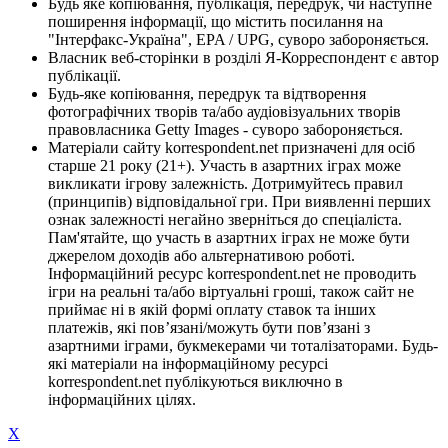
Будь яке копіювання, публікація, передрук, чи наступне
поширення інформації, що містить посилання на
"Інтерфакс-Україна", EPA / UPG, суворо забороняється.
Власник веб-сторінки в розділі Я-Корреспондент є автор
публікації.
Будь-яке копіювання, передрук та відтворення
фотографічних творів та/або аудіовізуальних творів
правовласника Getty Images - суворо забороняється.
Матеріали сайту korrespondent.net призначені для осіб
старше 21 року (21+). Участь в азартних іграх може
викликати ігрову залежність. Дотримуйтесь правил
(принципів) відповідальної гри. При виявленні перших
ознак залежності негайно зверніться до спеціаліста.
Пам'ятайте, що участь в азартних іграх не може бути
джерелом доходів або альтернативою роботі.
Інформаційний ресурс korrespondent.net не проводить
ігри на реальні та/або віртуальні гроші, також сайт не
приймає ні в якій формі оплату ставок та інших
платежів, які пов’язані/можуть бути пов’язані з
азартними іграми, букмекерами чи тоталізаторами. Будь-
які матеріали на інформаційному ресурсі
korrespondent.net публікуються виключно в
інформаційних цілях.
X