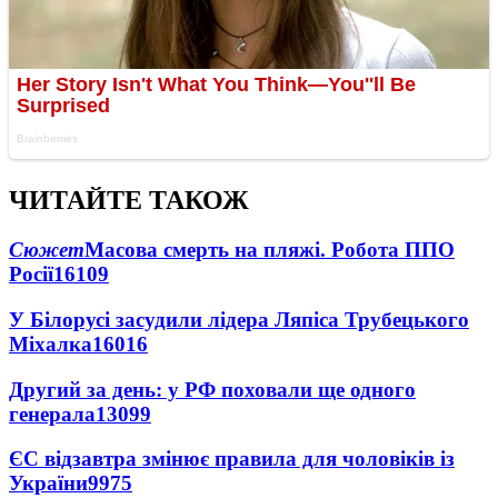
ЧИТАЙТЕ ТАКОЖ
Сюжет
Масова смерть на пляжі. Робота ППО
Росії
16109
У Білорусі засудили лідера Ляпіса Трубецького
Міхалка
16016
Другий за день: у РФ поховали ще одного
генерала
13099
ЄС відзавтра змінює правила для чоловіків із
України
9975