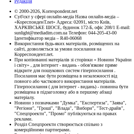
Редакція
© 2000-2026, Korrespondent.net
Суб'єкт у сфері онлайн-медіа Назва онлайн-медіа –
«КореспонденТ.net» Адреса: 02091, місто Київ,
ХАРКІВСЬКЕ ШОСЕ, будинок 172-Б, офіс 208/1 E-mail:
sunlight@mediadim.com.ua
Телефон: 044-205-43-00
Ідентифікатор медіа – R40-06068
Використання будь-яких матеріалів, розміщених на
сайті, дозволяється за умови посилання на
Корреспондент.net.
При копіюванні матеріалів зі сторінки « Новини України
і світу» , для інтернет - видань - обов'язкове пряме
відкрите для пошукових систем гіперпосилання .
Посилання має бути розміщена в незалежності від
повного або часткового використання матеріалів.
Гіперпосилання ( для інтернет - видань) - повинна бути
розміщена в підзаголовку або в першому абзаці
матеріалу.
Новини з позначками "Думка", "Експертиза", "Заява",
"Регіони", "Гроші", "Влада", "Вибори", "Тест-драйв",
"Спецпроекти", "Промо" публікуються на правах
реклами.
Розділ Спецпроекти створюється спільно з
комерційними партнерами.