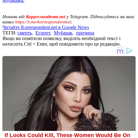
Мубарака.
Новини від
Корреспондент.net
у Telegram. Підписуйтесь на наш
канал
https://t.me/korrespondentnet
.
Читайте Korrespondent.net в Google News
ТЕГИ:
смерть
,
Египет
,
Мубарак
,
причина
Якщо ви помітили помилку, виділіть необхідний текст і
натисніть Ctrl + Enter, щоб повідомити про це редакцію.