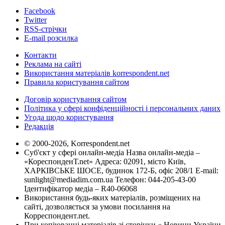
Facebook
Twitter
RSS-стрічки
E-mail розсилка
Контакти
Реклама на сайті
Використання матеріалів korrespondent.net
Правила користування сайтом
Договір користування сайтом
Політика у сфері конфіденційності і персональних даних
Угода щодо користування
Редакція
© 2000-2026, Korrespondent.net
Суб'єкт у сфері онлайн-медіа Назва онлайн-медіа –
«КореспонденТ.net» Адреса: 02091, місто Київ,
ХАРКІВСЬКЕ ШОСЕ, будинок 172-Б, офіс 208/1 E-mail:
sunlight@mediadim.com.ua
Телефон: 044-205-43-00
Ідентифікатор медіа – R40-06068
Використання будь-яких матеріалів, розміщених на
сайті, дозволяється за умови посилання на
Корреспондент.net.
При копіюванні матеріалів зі сторінки « Новини України