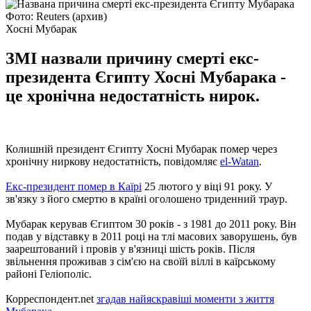
Фото: Reuters (архив)
Хосні Мубарак
ЗМІ назвали причину смерті екс-
президента Єгипту Хосні Мубарака -
це хронічна недостатність нирок.
Колишній президент Єгипту Хосні Мубарак помер через
хронічну ниркову недостатність, повідомляє
el-Watan
.
Екс-президент помер в Каїрі
25 лютого у віці 91 року. У
зв'язку з його смертю в країні оголошено триденний траур.
Мубарак керував Єгиптом 30 років - з 1981 до 2011 року. Він
подав у відставку в 2011 році на тлі масових заворушень, був
заарештований і провів у в'язниці шість років. Після
звільнення проживав з сім'єю на своїй віллі в каїрському
районі Геліополіс.
Корреспондент.net
згадав найяскравіші моменти з життя