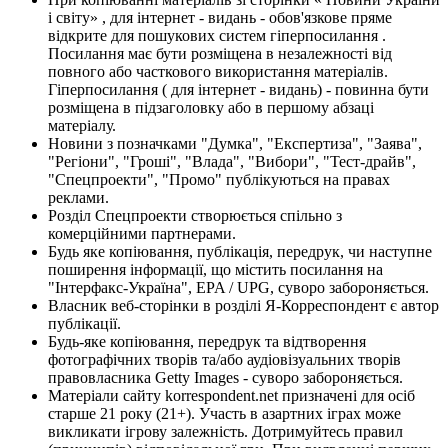
і світу» , для інтернет - видань - обов'язкове пряме
відкрите для пошукових систем гіперпосилання .
Посилання має бути розміщена в незалежності від
повного або часткового використання матеріалів.
Гіперпосилання ( для інтернет - видань) - повинна бути
розміщена в підзаголовку або в першому абзаці
матеріалу.
Новини з позначками "Думка", "Експертиза", "Заява",
"Регіони", "Гроші", "Влада", "Вибори", "Тест-драйв",
"Спецпроекти", "Промо" публікуються на правах
реклами.
Розділ Спецпроекти створюється спільно з
комерційними партнерами.
Будь яке копіювання, публікація, передрук, чи наступне
поширення інформації, що містить посилання на
"Інтерфакс-Україна", EPA / UPG, суворо забороняється.
Власник веб-сторінки в розділі Я-Корреспондент є автор
публікації.
Будь-яке копіювання, передрук та відтворення
фотографічних творів та/або аудіовізуальних творів
правовласника Getty Images - суворо забороняється.
Матеріали сайту korrespondent.net призначені для осіб
старше 21 року (21+). Участь в азартних іграх може
викликати ігрову залежність. Дотримуйтесь правил