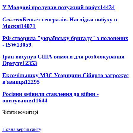
У Молдові пролунав потужний вибух
14434
Сюжет
Бенкет генералів. Наслідки вибуху в
Москві
14071
РФ створила "українську бригаду" з полонених
- ISW
13059
Іран висунув США вимоги для розблокування
Ормузу
12353
Ексочільнику МЗС Угорщини Сійярто загрожує
в'язниця
12295
Росіяни змінили ставлення до війни -
опитування
11644
Читати коментарі
Повна версія сайту