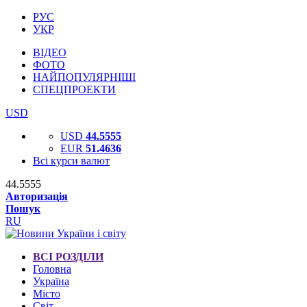
РУС
УКР
ВІДЕО
ФОТО
НАЙПОПУЛЯРНІШІ
СПЕЦПРОЕКТИ
USD
USD
44.5555
EUR
51.4636
Всі курси валют
44.5555
Авторизація
Пошук
RU
ВСІ РОЗДІЛИ
Головна
Україна
Місто
Світ