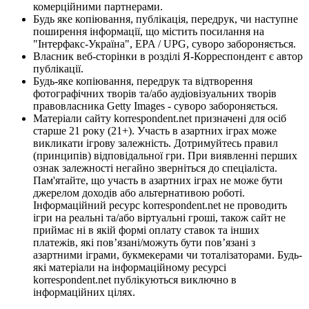
комерційними партнерами.
Будь яке копіювання, публікація, передрук, чи наступне
поширення інформації, що містить посилання на
"Інтерфакс-Україна", EPA / UPG, суворо забороняється.
Власник веб-сторінки в розділі Я-Корреспондент є автор
публікації.
Будь-яке копіювання, передрук та відтворення
фотографічних творів та/або аудіовізуальних творів
правовласника Getty Images - суворо забороняється.
Матеріали сайту korrespondent.net призначені для осіб
старше 21 року (21+). Участь в азартних іграх може
викликати ігрову залежність. Дотримуйтесь правил
(принципів) відповідальної гри. При виявленні перших
ознак залежності негайно зверніться до спеціаліста.
Пам'ятайте, що участь в азартних іграх не може бути
джерелом доходів або альтернативою роботі.
Інформаційний ресурс korrespondent.net не проводить
ігри на реальні та/або віртуальні гроші, також сайт не
приймає ні в якій формі оплату ставок та інших
платежів, які пов’язані/можуть бути пов’язані з
азартними іграми, букмекерами чи тоталізаторами. Будь-
які матеріали на інформаційному ресурсі
korrespondent.net публікуються виключно в
інформаційних цілях.