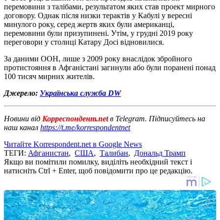
перемовини з талібами, результатом яких став проект мирного
договору. Однак після низки терактів у Кабулі у вересні
минулого року, серед жертв яких були американці,
перемовини були призупинені. Утім, у грудні 2019 року
переговори у столиці Катару Досі відновилися.
За даними ООН, лише з 2009 року внаслідок збройного
протистояння в Афганістані загинули або були поранені понад
100 тисяч мирних жителів.
Джерело:
Українська служба DW
Новини від
Корреспондент.net
в Telegram. Підписуйтесь на
наш канал
https://t.me/korrespondentnet
Читайте Korrespondent.net в Google News
ТЕГИ:
Афганистан
,
США
,
Талибан
,
Дональд Трамп
Якщо ви помітили помилку, виділіть необхідний текст і
натисніть Ctrl + Enter, щоб повідомити про це редакцію.