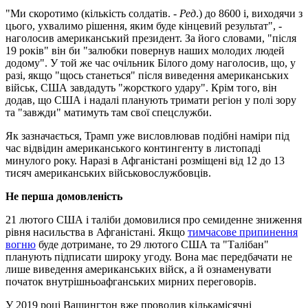
"Ми скоротимо (кількість солдатів. -
Ред
.) до 8600 і, виходячи з
цього, ухвалимо рішення, яким буде кінцевий результат", -
наголосив американський президент. За його словами, "після
19 років" він би "залюбки повернув наших молодих людей
додому". У той же час очільник Білого дому наголосив, що, у
разі, якщо "щось станеться" після виведення американських
військ, США завдадуть "жорсткого удару". Крім того, він
додав, що США і надалі планують тримати регіон у полі зору
та "завжди" матимуть там свої спецслужби.
Як зазначається, Трамп уже висловлював подібні наміри під
час відвідин американського контингенту в листопаді
минулого року. Наразі в Афганістані розміщені від 12 до 13
тисяч американських військовослужбовців.
Не перша домовленість
21 лютого США і таліби домовилися про семиденне зниження
рівня насильства в Афганістані. Якщо
тимчасове припинення
вогню
буде дотримане, то 29 лютого США та "Талібан"
планують підписати широку угоду. Вона має передбачати не
лише виведення американських війск, а й ознаменувати
початок внутрішньоафганських мирних переговорів.
У 2019 році Вашингтон вже проводив кількамісячні