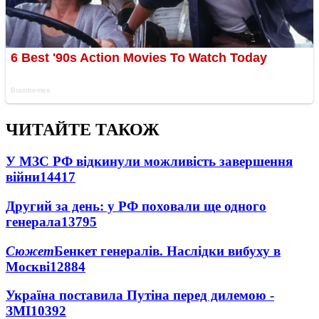
ЧИТАЙТЕ ТАКОЖ
У МЗС РФ відкинули можливість завершення
війни
14417
Другий за день: у РФ поховали ще одного
генерала
13795
Сюжет
Бенкет генералів. Наслідки вибуху в
Москві
12884
Україна поставила Путіна перед дилемою -
ЗМІ
10392