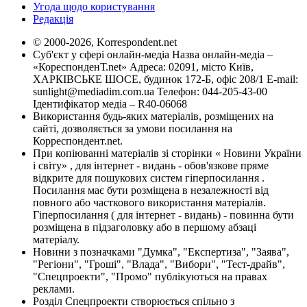
Угода щодо користування
Редакція
© 2000-2026, Korrespondent.net
Суб'єкт у сфері онлайн-медіа Назва онлайн-медіа –
«КореспонденТ.net» Адреса: 02091, місто Київ,
ХАРКІВСЬКЕ ШОСЕ, будинок 172-Б, офіс 208/1 E-mail:
sunlight@mediadim.com.ua
Телефон: 044-205-43-00
Ідентифікатор медіа – R40-06068
Використання будь-яких матеріалів, розміщених на
сайті, дозволяється за умови посилання на
Корреспондент.net.
При копіюванні матеріалів зі сторінки « Новини України
і світу» , для інтернет - видань - обов'язкове пряме
відкрите для пошукових систем гіперпосилання .
Посилання має бути розміщена в незалежності від
повного або часткового використання матеріалів.
Гіперпосилання ( для інтернет - видань) - повинна бути
розміщена в підзаголовку або в першому абзаці
матеріалу.
Новини з позначками "Думка", "Експертиза", "Заява",
"Регіони", "Гроші", "Влада", "Вибори", "Тест-драйв",
"Спецпроекти", "Промо" публікуються на правах
реклами.
Розділ Спецпроекти створюється спільно з