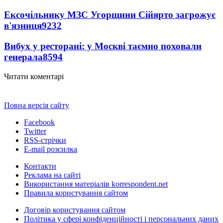
Ексочільнику МЗС Угорщини Сійярто загрожує
в'язниця
9232
Вибух у ресторані: у Москві таємно поховали
генерала
8594
Читати коментарі
Повна версія сайту
Facebook
Twitter
RSS-стрічки
E-mail розсилка
Контакти
Реклама на сайті
Використання матеріалів korrespondent.net
Правила користування сайтом
Договір користування сайтом
Політика у сфері конфіденційності і персональних даних