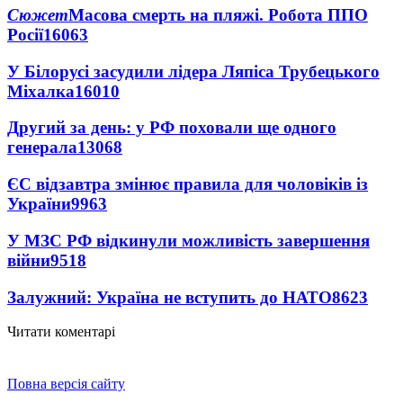
Сюжет
Масова смерть на пляжі. Робота ППО
Росії
16063
У Білорусі засудили лідера Ляпіса Трубецького
Міхалка
16010
Другий за день: у РФ поховали ще одного
генерала
13068
ЄС відзавтра змінює правила для чоловіків із
України
9963
У МЗС РФ відкинули можливість завершення
війни
9518
Залужний: Україна не вступить до НАТО
8623
Читати коментарі
Повна версія сайту