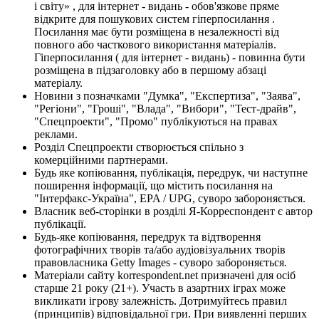
і світу» , для інтернет - видань - обов'язкове пряме
відкрите для пошукових систем гіперпосилання .
Посилання має бути розміщена в незалежності від
повного або часткового використання матеріалів.
Гіперпосилання ( для інтернет - видань) - повинна бути
розміщена в підзаголовку або в першому абзаці
матеріалу.
Новини з позначками "Думка", "Експертиза", "Заява",
"Регіони", "Гроші", "Влада", "Вибори", "Тест-драйв",
"Спецпроекти", "Промо" публікуються на правах
реклами.
Розділ Спецпроекти створюється спільно з
комерційними партнерами.
Будь яке копіювання, публікація, передрук, чи наступне
поширення інформації, що містить посилання на
"Інтерфакс-Україна", EPA / UPG, суворо забороняється.
Власник веб-сторінки в розділі Я-Корреспондент є автор
публікації.
Будь-яке копіювання, передрук та відтворення
фотографічних творів та/або аудіовізуальних творів
правовласника Getty Images - суворо забороняється.
Матеріали сайту korrespondent.net призначені для осіб
старше 21 року (21+). Участь в азартних іграх може
викликати ігрову залежність. Дотримуйтесь правил
(принципів) відповідальної гри. При виявленні перших