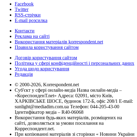
Facebook
Twitter
RSS-стрічки
E-mail розсилка
Контакти
Реклама на сайті
Використання матеріалів korrespondent.net
Правила користування сайтом
Договір користування сайтом
Політика у сфері конфіденційності і персональних даних
Угода щодо користування
Редакція
© 2000-2026, Korrespondent.net
Суб'єкт у сфері онлайн-медіа Назва онлайн-медіа –
«КореспонденТ.net» Адреса: 02091, місто Київ,
ХАРКІВСЬКЕ ШОСЕ, будинок 172-Б, офіс 208/1 E-mail:
sunlight@mediadim.com.ua
Телефон: 044-205-43-00
Ідентифікатор медіа – R40-06068
Використання будь-яких матеріалів, розміщених на
сайті, дозволяється за умови посилання на
Корреспондент.net.
При копіюванні матеріалів зі сторінки « Новини України