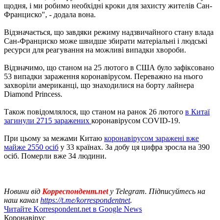
щодня, і ми робимо необхідні кроки для захисту жителів Сан-
Франциско", - додала вона.
Відзначається, що завдяки режиму надзвичайного стану влада
Сан-Франциско може швидше збирати матеріальні і людські
ресурси для реагування на можливі випадки хвороби.
Відзначимо, що станом на 25 лютого в США було зафіксовано
53 випадки зараження коронавірусом. Переважно на нього
захворіли американці, що знаходилися на борту лайнера
Diamond Princess.
Також повідомлялося, що станом на ранок 26 лютого
в Китаї
загинули 2715 заражених
коронавірусом COVID-19.
При цьому за межами Китаю
коронавірусом заражені вже
майже 2550 осіб
у 33 країнах. За добу ця цифра зросла на 390
осіб. Померли вже 34 людини.
Новини від
Корреспондент.net
у Telegram. Підписуйтесь на
наш канал
https://t.me/korrespondentnet
.
Читайте Korrespondent.net в Google News
Коронавірус