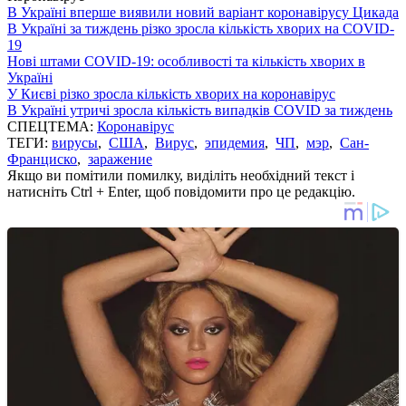
В Україні вперше виявили новий варіант коронавірусу Цикада
В Україні за тиждень різко зросла кількість хворих на COVID-
19
Нові штами COVID-19: особливості та кількість хворих в
Україні
У Києві різко зросла кількість хворих на коронавірус
В Україні утричі зросла кількість випадків COVID за тиждень
СПЕЦТЕМА:
Коронавірус
ТЕГИ:
вирусы
,
США
,
Вирус
,
эпидемия
,
ЧП
,
мэр
,
Сан-
Франциско
,
заражение
Якщо ви помітили помилку, виділіть необхідний текст і
натисніть Ctrl + Enter, щоб повідомити про це редакцію.