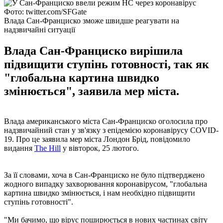
Фото: twitter.com/SFGate
Влада Сан-Франциско зможе швидше реагувати на
надзвичайні ситуації
Влада Сан-Франциско вирішила
підвищити ступінь готовності, так як
"глобальна картина швидко
змінюється", заявила мер міста.
Влада американського міста Сан-Франциско оголосила про
надзвичайний стан у зв'язку з епідемією коронавірусу COVID-
19. Про це заявила мер міста Лондон Брід, повідомило
видання
The Hill
у вівторок, 25 лютого.
За її словами, хоча в Сан-Франциско не було підтверджено
жодного випадку захворювання коронавірусом, "глобальна
картина швидко змінюється, і нам необхідно підвищити
ступінь готовності".
"Ми бачимо, що вірус поширюється в нових частинах світу