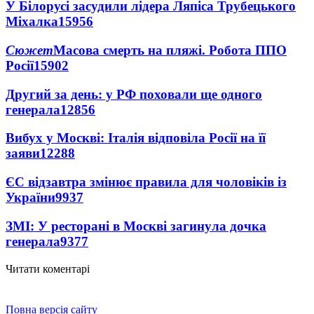
У Білорусі засудили лідера Ляпіса Трубецького
Міхалка
15956
Сюжет
Масова смерть на пляжі. Робота ППО
Росії
15902
Другий за день: у РФ поховали ще одного
генерала
12856
Вибух у Москві: Італія відповіла Росії на її
заяви
12288
ЄС відзавтра змінює правила для чоловіків із
України
9937
ЗМІ: У ресторані в Москві загинула дочка
генерала
9377
Читати коментарі
Повна версія сайту