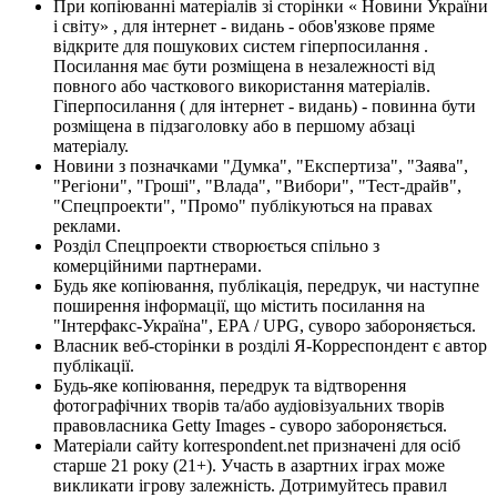
При копіюванні матеріалів зі сторінки « Новини України
і світу» , для інтернет - видань - обов'язкове пряме
відкрите для пошукових систем гіперпосилання .
Посилання має бути розміщена в незалежності від
повного або часткового використання матеріалів.
Гіперпосилання ( для інтернет - видань) - повинна бути
розміщена в підзаголовку або в першому абзаці
матеріалу.
Новини з позначками "Думка", "Експертиза", "Заява",
"Регіони", "Гроші", "Влада", "Вибори", "Тест-драйв",
"Спецпроекти", "Промо" публікуються на правах
реклами.
Розділ Спецпроекти створюється спільно з
комерційними партнерами.
Будь яке копіювання, публікація, передрук, чи наступне
поширення інформації, що містить посилання на
"Інтерфакс-Україна", EPA / UPG, суворо забороняється.
Власник веб-сторінки в розділі Я-Корреспондент є автор
публікації.
Будь-яке копіювання, передрук та відтворення
фотографічних творів та/або аудіовізуальних творів
правовласника Getty Images - суворо забороняється.
Матеріали сайту korrespondent.net призначені для осіб
старше 21 року (21+). Участь в азартних іграх може
викликати ігрову залежність. Дотримуйтесь правил