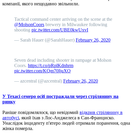
компанії, якого нещодавно звільнили.
Tactical command center arriving on the scene at the
@MolsonCoors
brewery in Milwaukee following
shooting
pic.twitter.com/UBE0kwUxvI
— Sarah Hauer (@SarahHauer)
February 26, 2020
Seven dead including shooter in rampage at Molson
Coors.
https://t.co/pRplKdnhrm
pic.twitter.com/KQm70IjuXO
— azcentral (@azcentral)
February 26, 2020
У Техасі семеро осіб постраждали через стрілянину на
ринку
Раніше повідомлялося, що невідомий
відкрив стрілянину в
автобусі
, який їхав з Лос-Анджелеса в Сан-Франциско.
Унаслідок інциденту п'ятеро людей отримали поранення, одна
жінка померла.