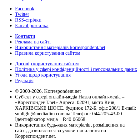
Facebook
Twitter
RSS-стрічки
E-mail розсилка
Контакти
Реклама на сайті
Використання матеріалів korrespondent.net
Правила користування сайтом
Договір користування сайтом
Політика у сфері конфіденційності і персональних даних
Угода щодо користування
Редакція
© 2000-2026, Korrespondent.net
Суб'єкт у сфері онлайн-медіа Назва онлайн-медіа –
«КореспонденТ.net» Адреса: 02091, місто Київ,
ХАРКІВСЬКЕ ШОСЕ, будинок 172-Б, офіс 208/1 E-mail:
sunlight@mediadim.com.ua
Телефон: 044-205-43-00
Ідентифікатор медіа – R40-06068
Використання будь-яких матеріалів, розміщених на
сайті, дозволяється за умови посилання на
Корреспондент.net.