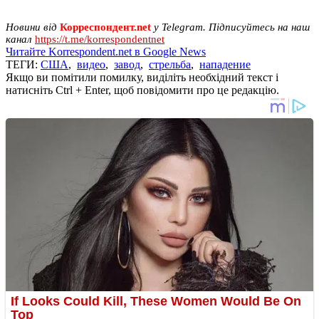
Новини від
Корреспондент.net
у Telegram. Підписуйтесь на наш
канал
https://t.me/korrespondentnet
Читайте Korrespondent.net в Google News
ТЕГИ:
США
,
видео
,
завод
,
стрельба
,
нападение
Якщо ви помітили помилку, виділіть необхідний текст і
натисніть Ctrl + Enter, щоб повідомити про це редакцію.