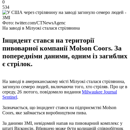
0
534
Фото: twitter.com/CTNewsAgenc
На заводі в Мілуокі сталася стрілянина
Інцидент стався на території
пивоварної компанії Molson Coors. За
попередніми даними, одним із загиблих
є стрілок.
На заводі в американському місті Мілуокі сталася стрілянина,
загинуло семеро людей, включаючи того, хто стріляв. Про це в
середу, 26 лютого, повідомило видання
Milwaukee Journal
Sentinel
.
Зазначається, що інцидент стався на підприємстві Molson
Coors, яке займається виробництвом пива.
За даними ЗМІ, невідомий напав на пивоварний комплекс у
штаті Вісконсін. Вбивцею може бути колишній співробітник