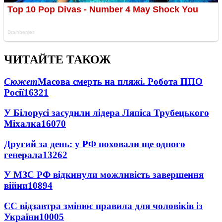
ЧИТАЙТЕ ТАКОЖ
Сюжет
Масова смерть на пляжі. Робота ППО
Росії
16321
У Білорусі засудили лідера Ляпіса Трубецького
Міхалка
16070
Другий за день: у РФ поховали ще одного
генерала
13262
У МЗС РФ відкинули можливість завершення
війни
10894
ЄС відзавтра змінює правила для чоловіків із
України
10005