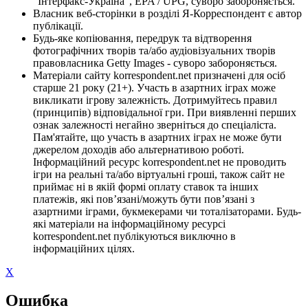
"Інтерфакс-Україна", EPA / UPG, суворо забороняється.
Власник веб-сторінки в розділі Я-Корреспондент є автор
публікації.
Будь-яке копіювання, передрук та відтворення
фотографічних творів та/або аудіовізуальних творів
правовласника Getty Images - суворо забороняється.
Матеріали сайту korrespondent.net призначені для осіб
старше 21 року (21+). Участь в азартних іграх може
викликати ігрову залежність. Дотримуйтесь правил
(принципів) відповідальної гри. При виявленні перших
ознак залежності негайно зверніться до спеціаліста.
Пам'ятайте, що участь в азартних іграх не може бути
джерелом доходів або альтернативою роботі.
Інформаційний ресурс korrespondent.net не проводить
ігри на реальні та/або віртуальні гроші, також сайт не
приймає ні в якій формі оплату ставок та інших
платежів, які пов’язані/можуть бути пов’язані з
азартними іграми, букмекерами чи тоталізаторами. Будь-
які матеріали на інформаційному ресурсі
korrespondent.net публікуються виключно в
інформаційних цілях.
X
Ошибка