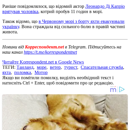
Раніше повідомлялося, що відомий актор
Леонардо Ді Капріо
врятував чоловіка
, котрий пробув 11 годин в морі.
Також відомо, що
в Червоному морі з борту яхти евакуювали
українку
. Вона страждала від сильного болю в правій частині
живота.
Новини від
Корреспондент.net
в Telegram. Підписуйтесь на
наш канал
https://t.me/korrespondentnet
Читайте Korrespondent.net в Google News
ТЕГИ:
Таиланд
,
море
,
ветер
,
турист
,
Спасательная служба
,
яхта
,
поломка
,
Мотор
Якщо ви помітили помилку, виділіть необхідний текст і
натисніть Ctrl + Enter, щоб повідомити про це редакцію.