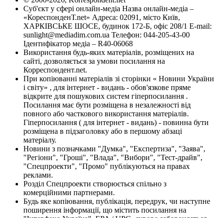
Суб'єкт у сфері онлайн-медіа Назва онлайн-медіа –
«КореспонденТ.net» Адреса: 02091, місто Київ,
ХАРКІВСЬКЕ ШОСЕ, будинок 172-Б, офіс 208/1 E-mail:
sunlight@mediadim.com.ua
Телефон: 044-205-43-00
Ідентифікатор медіа – R40-06068
Використання будь-яких матеріалів, розміщених на
сайті, дозволяється за умови посилання на
Корреспондент.net.
При копіюванні матеріалів зі сторінки « Новини України
і світу» , для інтернет - видань - обов'язкове пряме
відкрите для пошукових систем гіперпосилання .
Посилання має бути розміщена в незалежності від
повного або часткового використання матеріалів.
Гіперпосилання ( для інтернет - видань) - повинна бути
розміщена в підзаголовку або в першому абзаці
матеріалу.
Новини з позначками "Думка", "Експертиза", "Заява",
"Регіони", "Гроші", "Влада", "Вибори", "Тест-драйв",
"Спецпроекти", "Промо" публікуються на правах
реклами.
Розділ Спецпроекти створюється спільно з
комерційними партнерами.
Будь яке копіювання, публікація, передрук, чи наступне
поширення інформації, що містить посилання на