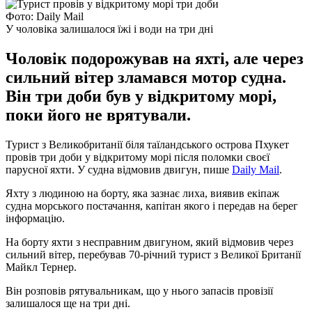
Фото: Daily Mail
У чоловіка залишалося їжі і води на три дні
Чоловік подорожував на яхті, але через
сильний вітер зламався мотор судна.
Він три доби був у відкритому морі,
поки його не врятували.
Турист з Великобританії біля таїландського острова Пхукет
провів три доби у відкритому морі після поломки своєї
парусної яхти. У судна відмовив двигун, пише
Daily Mail
.
Яхту з людиною на борту, яка зазнає лиха, виявив екіпаж
судна морського постачання, капітан якого і передав на берег
інформацію.
На борту яхти з несправним двигуном, який відмовив через
сильний вітер, перебував 70-річний турист з Великої Британії
Майкл Тернер.
Він розповів рятувальникам, що у нього запасів провізії
залишалося ще на три дні.