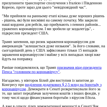
призупинити транспортне сполучення з Італією і Південною
Кореєю, проте зараз для цього "невідповідний час".
"Ми прийняли на ранньому етапі кілька дуже хороших рішень
- рішень, які були висміяні на самому початку. Ми закрили
наші кордони для рейсів, що прибувають з певних районів...
уражених коронавірусом. І ми зробили це заздалегідь", -
підкреслив президент США.
Трамп запевнив, що ризик зараження коронавірусом для
американців "залишається дуже низьким". За його словами, на
сьогоднішній день у США зафіксовано тільки 15 випадків
зараження коронавірусом і майже у всіх випадках хворі вже
йдуть на поправку.
Раніше повідомлялося, що Трамп
призначив віце-президента
Пенса "головним по коронавірусу"
.
Нагадаємо, у вівторок Білий дім виступив із запитом до
Конгресу про
виділення додаткових $ 2,5 млрд на боротьбу з
коронавірусом
. Демократи в Сенаті розкритикували його за
те, що запит передбачав залучення коштів з інших фондів, у
тому числі щодо фінансування боротьби з вірусом Ебола.
А вже в середу лідер демократичної меншості в Сенаті Чак