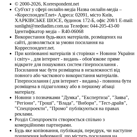
© 2000-2026, Korrespondent.net
Суб'єкт у сфері онлайн-медіа Назва онлайн-медіа –
«КореспонденТ.net» Адреса: 02091, місто Київ,
ХАРКІВСЬКЕ ШОСЕ, будинок 172-Б, офіс 208/1 E-mail:
sunlight@mediadim.com.ua
Телефон: 044-205-43-00
Ідентифікатор медіа – R40-06068
Використання будь-яких матеріалів, розміщених на
сайті, дозволяється за умови посилання на
Корреспондент.net.
При копіюванні матеріалів зі сторінки « Новини України
і світу» , для інтернет - видань - обов'язкове пряме
відкрите для пошукових систем гіперпосилання .
Посилання має бути розміщена в незалежності від
повного або часткового використання матеріалів.
Гіперпосилання ( для інтернет - видань) - повинна бути
розміщена в підзаголовку або в першому абзаці
матеріалу.
Новини з позначками "Думка", "Експертиза", "Заява",
"Регіони", "Гроші", "Влада", "Вибори", "Тест-драйв",
"Спецпроекти", "Промо" публікуються на правах
реклами.
Розділ Спецпроекти створюється спільно з
комерційними партнерами.
Будь яке копіювання, публікація, передрук, чи наступне
поширення інформації, що містить посилання на