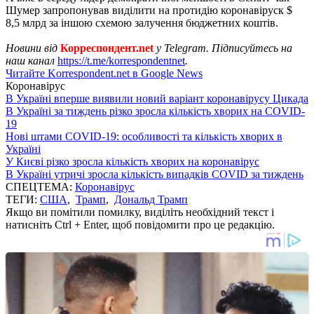
Шумер запропонував виділити на протидію коронавіруск $
8,5 млрд за іншою схемою залучення бюджетних коштів.
Новини від
Корреспондент.net
у Telegram. Підписуйтесь на
наш канал
https://t.me/korrespondentnet
.
Читайте Korrespondent.net в Google News
Коронавірус
В Україні вперше виявили новий варіант коронавірусу Цикада
В Україні за тиждень різко зросла кількість хворих на COVID-
19
Нові штами COVID-19: особливості та кількість хворих в
Україні
У Києві різко зросла кількість хворих на коронавірус
В Україні утричі зросла кількість випадків COVID за тиждень
СПЕЦТЕМА:
Коронавірус
ТЕГИ:
США
,
Трамп
,
Дональд Трамп
Якщо ви помітили помилку, виділіть необхідний текст і
натисніть Ctrl + Enter, щоб повідомити про це редакцію.