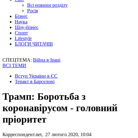
Всі новини розділу
Росія
Бізнес
Наука
Шоу-бізнес
Спорт
Lifestyle
БЛОГИ ЧИТАЧІВ
СПЕЦТЕМА:
Війна в Ірані
ВСІ ТЕМИ
Вступ України в ЄС
Теракт в Барселоні
Трамп: Боротьба з
коронавірусом - головний
пріоритет
Корреспондент.net, 27 лютого 2020, 10:04