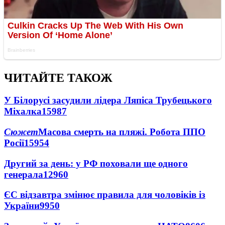
ЧИТАЙТЕ ТАКОЖ
У Білорусі засудили лідера Ляпіса Трубецького
Міхалка
15987
Сюжет
Масова смерть на пляжі. Робота ППО
Росії
15954
Другий за день: у РФ поховали ще одного
генерала
12960
ЄС відзавтра змінює правила для чоловіків із
України
9950