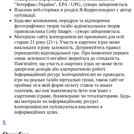
"Інтерфакс-Україна", EPA / UPG, суворо забороняється.
Власник веб-сторінки в розділі Я-Корреспондент є автор
публікації.
Будь-яке копіювання, передрук та відтворення
фотографічних творів та/або аудіовізуальних творів
правовласника Getty Images - суворо забороняється.
Матеріали сайту korrespondent.net призначені для осіб
старше 21 року (21+). Участь в азартних іграх може
викликати ігрову залежність. Дотримуйтесь правил
(принципів) відповідальної гри. При виявленні перших
ознак залежності негайно зверніться до спеціаліста.
Пам'ятайте, що участь в азартних іграх не може бути
джерелом доходів або альтернативою роботі.
Інформаційний ресурс korrespondent.net не проводить
ігри на реальні та/або віртуальні гроші, також сайт не
приймає ні в якій формі оплату ставок та інших
платежів, які пов’язані/можуть бути пов’язані з
азартними іграми, букмекерами чи тоталізаторами. Будь-
які матеріали на інформаційному ресурсі
korrespondent.net публікуються виключно в
інформаційних цілях.
X