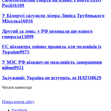
Росії
16109
У Білорусі засудили лідера Ляпіса Трубецького
Міхалка
16016
Другий за день: у РФ поховали ще одного
генерала
13099
ЄС відзавтра змінює правила для чоловіків із
України
9975
У МЗС РФ відкинули можливість завершення
війни
9921
Залужний: Україна не вступить до НАТО
8629
Читати коментарі
Повна версія сайту
Facebook