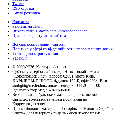
Twitter
RSS-стрічки
E-mail розсилка
Контакти
Реклама на сайті
Використання матеріалів korrespondent.net
Правила користування сайтом
Договір користування сайтом
Політика у сфері конфіденційності і персональних даних
Угода щодо користування
Редакція
© 2000-2026, Korrespondent.net
Суб'єкт у сфері онлайн-медіа Назва онлайн-медіа –
«КореспонденТ.net» Адреса: 02091, місто Київ,
ХАРКІВСЬКЕ ШОСЕ, будинок 172-Б, офіс 208/1 E-mail:
sunlight@mediadim.com.ua
Телефон: 044-205-43-00
Ідентифікатор медіа – R40-06068
Використання будь-яких матеріалів, розміщених на
сайті, дозволяється за умови посилання на
Корреспондент.net.
При копіюванні матеріалів зі сторінки « Новини України
і світу» , для інтернет - видань - обов'язкове пряме