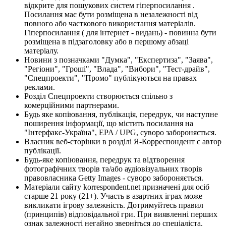
відкрите для пошукових систем гіперпосилання .
Посилання має бути розміщена в незалежності від
повного або часткового використання матеріалів.
Гіперпосилання ( для інтернет - видань) - повинна бути
розміщена в підзаголовку або в першому абзаці
матеріалу.
Новини з позначками "Думка", "Експертиза", "Заява",
"Регіони", "Гроші", "Влада", "Вибори", "Тест-драйв",
"Спецпроекти", "Промо" публікуються на правах
реклами.
Розділ Спецпроекти створюється спільно з
комерційними партнерами.
Будь яке копіювання, публікація, передрук, чи наступне
поширення інформації, що містить посилання на
"Інтерфакс-Україна", EPA / UPG, суворо забороняється.
Власник веб-сторінки в розділі Я-Корреспондент є автор
публікації.
Будь-яке копіювання, передрук та відтворення
фотографічних творів та/або аудіовізуальних творів
правовласника Getty Images - суворо забороняється.
Матеріали сайту korrespondent.net призначені для осіб
старше 21 року (21+). Участь в азартних іграх може
викликати ігрову залежність. Дотримуйтесь правил
(принципів) відповідальної гри. При виявленні перших
ознак залежності негайно зверніться до спеціаліста.