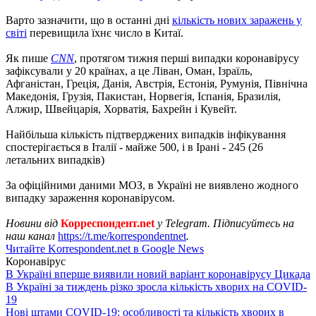
Варто зазначити, що в останні дні
кількість нових заражень у
світі
перевищила їхнє число в Китаї.
Як пише
CNN
, протягом тижня перші випадки коронавірусу
зафіксували у 20 країнах, а це Ліван, Оман, Ізраїль,
Афганістан, Греція, Данія, Австрія, Естонія, Румунія, Північна
Македонія, Грузія, Пакистан, Норвегія, Іспанія, Бразилія,
Алжир, Швейцарія, Хорватія, Бахрейн і Кувейт.
Найбільша кількість підтверджених випадків інфікування
спостерігається в Італії - майже 500, і в Ірані - 245 (26
летальних випадків)
За офіційними даними МОЗ, в Україні не виявлено жодного
випадку зараження коронавірусом.
Новини від
Корреспондент.net
у Telegram. Підписуйтесь на
наш канал
https://t.me/korrespondentnet
.
Читайте Korrespondent.net в Google News
Коронавірус
В Україні вперше виявили новий варіант коронавірусу Цикада
В Україні за тиждень різко зросла кількість хворих на COVID-
19
Нові штами COVID-19: особливості та кількість хворих в